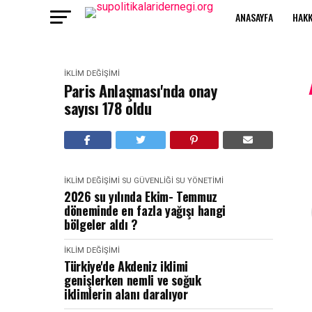
ANASAYFA
HAKK
İKLIM DEĞIŞIMI
Paris Anlaşması'nda onay
sayısı 178 oldu
İKLIM DEĞIŞIMI
SU GÜVENLIĞI
SU YÖNETIMI
2026 su yılında Ekim- Temmuz
döneminde en fazla yağışı hangi
bölgeler aldı ?
İKLIM DEĞIŞIMI
Türkiye'de Akdeniz iklimi
genişlerken nemli ve soğuk
iklimlerin alanı daralıyor