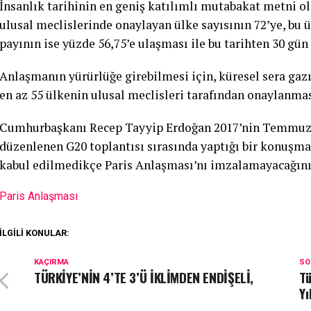
İnsanlık tarihinin en geniş katılımlı mutabakat metni o
ulusal meclislerinde onaylayan ülke sayısının 72’ye, bu 
payının ise yüzde 56,75’e ulaşması ile bu tarihten 30 gün
Anlaşmanın yürürlüğe girebilmesi için, küresel sera gaz
en az 55 ülkenin ulusal meclisleri tarafından onaylanma
Cumhurbaşkanı Recep Tayyip Erdoğan 2017’nin Temmuz
düzenlenen G20 toplantısı sırasında yaptığı bir konuşma
kabul edilmedikçe Paris Anlaşması’nı imzalamayacağını
Paris Anlaşması
İLGILI KONULAR:
KAÇIRMA
SO
TÜRKİYE’NİN 4’TE 3’Ü İKLİMDEN ENDİŞELİ,
Tü
Yı