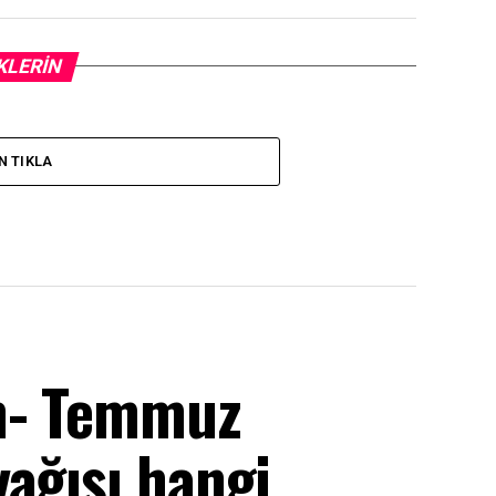
KLERIN
N TIKLA
im- Temmuz
ağışı hangi