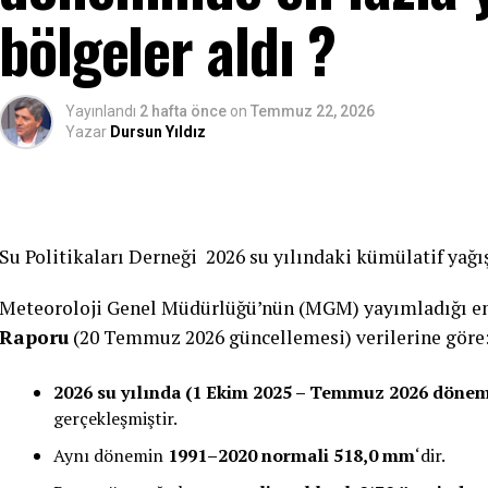
bölgeler aldı ?
Yayınlandı
2 hafta önce
on
Temmuz 22, 2026
Yazar
Dursun Yıldız
Su Politikaları Derneği 2026 su yılındaki kümülatif yağış
Meteoroloji Genel Müdürlüğü’nün (MGM) yayımladığı e
Raporu
(20 Temmuz 2026 güncellemesi) verilerine göre
2026 su yılında (1 Ekim 2025 – Temmuz 2026 dönem
gerçekleşmiştir.
Aynı dönemin
1991–2020 normali 518,0 mm
‘dir.