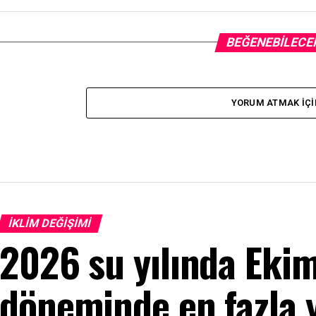
BEĞENEBILECE
YORUM ATMAK IÇI
İKLIM DEĞIŞIMI
2026 su yılında Ek
döneminde en fazla y