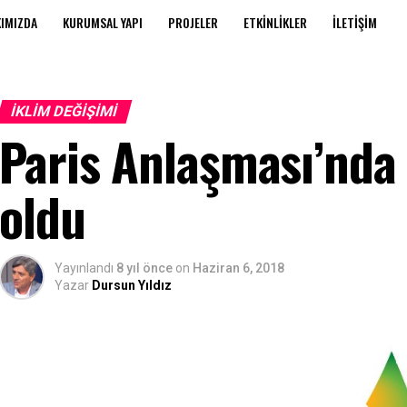
IMIZDA
KURUMSAL YAPI
PROJELER
ETKINLIKLER
İLETIŞIM
İKLIM DEĞIŞIMI
Paris Anlaşması’nda 
oldu
Yayınlandı
8 yıl önce
on
Haziran 6, 2018
Yazar
Dursun Yıldız