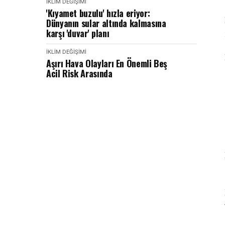
İKLIM DEĞIŞIMI
'Kıyamet buzulu' hızla eriyor:
Dünyanın sular altında kalmasına
karşı 'duvar' planı
İKLIM DEĞIŞIMI
Aşırı Hava Olayları En Önemli Beş
Acil Risk Arasında