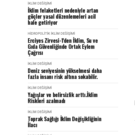
İKLIM DEĞIŞIMI
İklim felaketleri nedeniyle artan
göçler yasal düzenlemeleri acil
hale getiriyor
HIDROPOLITIK
İKLIM DEĞIŞIMI
Erciyes Zirvesi-1'den İklim, Su ve
Gıda Güvenliğinde Ortak Eylem
Çağrısı
İKLIM DEĞIŞIMI
Deniz seviyesinin yükselmesi daha
fazla insanı risk altına sokabilir.
İKLIM DEĞIŞIMI
Yağışlar ve belirsizlik arttı.İklim
Riskleri azalmadı
İKLIM DEĞIŞIMI
Toprak Sağlığı İklim Değişikliğinin
İlacı