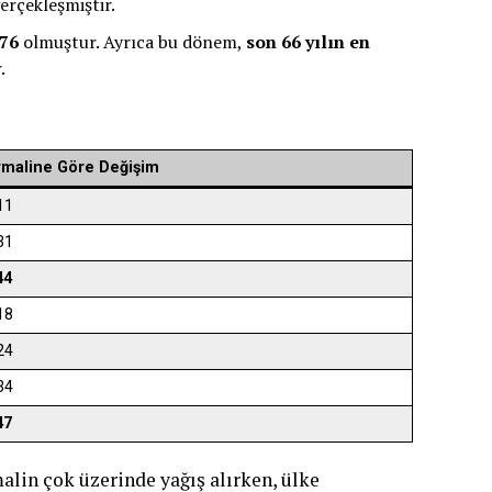
erçekleşmiştir.
76
olmuştur. Ayrıca bu dönem,
son 66 yılın en
.
maline Göre Değişim
11
31
44
18
24
34
47
lin çok üzerinde yağış alırken, ülke