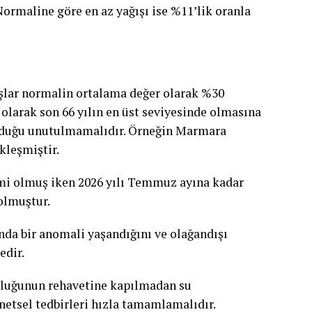
ormaline göre en az yağışı ise %11’lik oranla
şlar normalin ortalama değer olarak %30
 olarak son 66 yılın en üst seviyesinde olmasına
 olduğu unutulmamalıdır. Örneğin Marmara
kleşmiştir.
emi olmuş iken 2026 yılı Temmuz ayına kadar
 olmuştur.
nda bir anomali yaşandığını ve olağandışı
edir.
olluğunun rehavetine kapılmadan su
etsel tedbirleri hızla tamamlamalıdır.