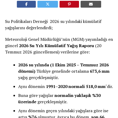
Su Politikaları Derneği 2026 su yılındaki kümülatif
yağışlarını değerlendirdi;
Meteoroloji Genel Müdürlüğü’nün (MGM) yayımladığı en
güncel
2026 Su Yılı Kümülatif Yağış Raporu
(20
Temmuz 2026 güncellemesi) verilerine göre:
2026 su yılında (1 Ekim 2025 – Temmuz 2026
dönemi)
Türkiye genelinde ortalama
673,6 mm
yağış gerçekleşmiştir.
Aynı dönemin
1991–2020 normali 518,0 mm
‘dir.
Buna göre yağışlar
normalin yaklaşık %30
üzerinde
gerçekleşmiştir.
Aynı dönemin geçen yılındaki yağışlara göre ise
artış
%76
olmuştur. Ayrıca bu dönem,
son 66