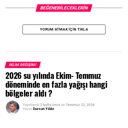
BEĞENEBILECEKLERIN
YORUM ATMAK IÇIN TIKLA
İKLIM DEĞIŞIMI
2026 su yılında Ekim- Temmuz
döneminde en fazla yağışı hangi
bölgeler aldı ?
Yayınlandı
2 hafta önce
on
Temmuz 22, 2026
Yazar
Dursun Yıldız