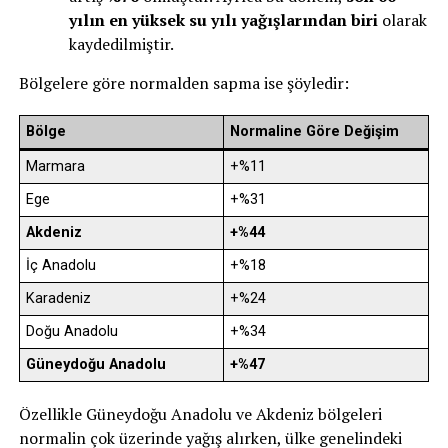
yılın en yüksek su yılı yağışlarından biri
olarak
kaydedilmiştir.
Bölgelere göre normalden sapma ise şöyledir:
Bölge
Normaline Göre Değişim
Marmara
+%11
Ege
+%31
Akdeniz
+%44
İç Anadolu
+%18
Karadeniz
+%24
Doğu Anadolu
+%34
Güneydoğu Anadolu
+%47
Özellikle Güneydoğu Anadolu ve Akdeniz bölgeleri
normalin çok üzerinde yağış alırken, ülke genelindeki