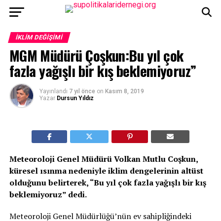
İKLIM DEĞIŞIMI
MGM Müdürü Çoşkun:Bu yıl çok
fazla yağışlı bir kış beklemiyoruz”
Yayınlandı
7 yıl önce
on
Kasım 8, 2019
Yazar
Dursun Yıldız
Meteoroloji Genel Müdürü Volkan Mutlu Coşkun,
küresel ısınma nedeniyle iklim dengelerinin altüst
olduğunu belirterek, “Bu yıl çok fazla yağışlı bir kış
beklemiyoruz” dedi.
Meteoroloji Genel Müdürlüğü’nün ev sahipliğindeki