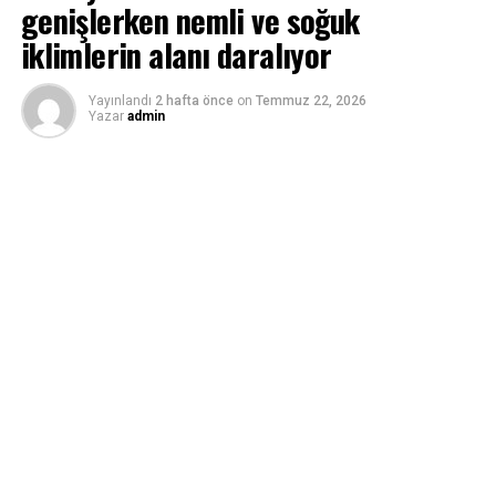
genişlerken nemli ve soğuk
iklimlerin alanı daralıyor
Yayınlandı
2 hafta önce
on
Temmuz 22, 2026
Yazar
admin
Biriz Özbakır
22.07.2026
İstanbul
Prof. Dr. Murat Türkeş, Türkiye’de Akdeniz ve yarı kurak
iklimlerin genişlediğini, nemli ve soğuk iklim kuşaklarının
ise daraldığını ve daha yüksek rakımlara çekildiğini