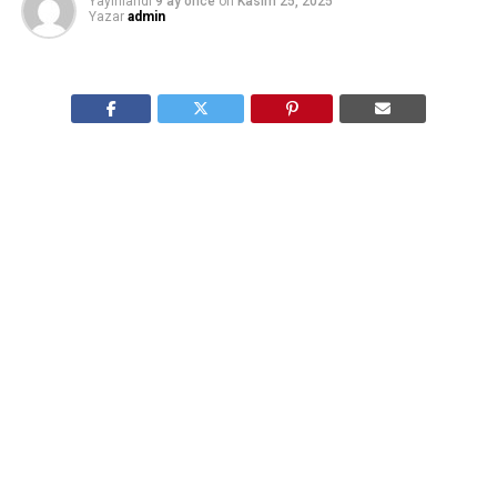
Yayınlandı
9 ay önce
on
Kasım 25, 2025
Yazar
admin
Proje, Ankara Su ve Kanalizasyon İdaresi (ASKİ) Genel
Müdürlüğü tarafından yürütülüyor. Finansman, İller
Bankası aracılığıyla ve Dünya Bankası desteğiyle
sağlanıyor.Amaç: Ankara’nın su arz kapasitesini
artırmak ve içme suyu tedariğini uzun vadede güvence
altına almak.
Kapasite ve teknik bilgiler
Mevcut durumda tesiste 3 ünite faaliyet gösteriyor,
günlük arıtma kapasitesi yaklaşık
1 692 000 m³/gün
olarak belirtilmiş. Ünitenin devreye girmesiyle