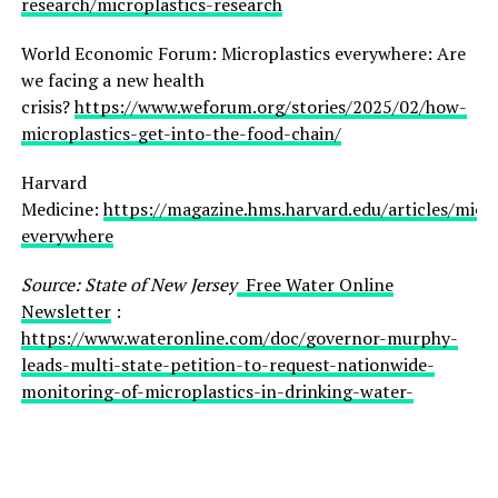
research/microplastics-research
World Economic Forum: Microplastics everywhere: Are
we facing a new health
crisis?
https://www.weforum.org/stories/2025/02/how-
microplastics-get-into-the-food-chain/
Harvard
Medicine:
https://magazine.hms.harvard.edu/articles/micro
everywhere
Source: State of New Jersey
Free Water Online
Newsletter
:
https://www.wateronline.com/doc/governor-murphy-
leads-multi-state-petition-to-request-nationwide-
monitoring-of-microplastics-in-drinking-water-