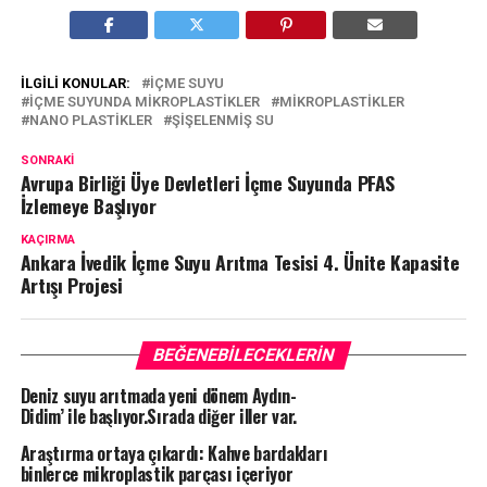
İLGILI KONULAR:
İÇME SUYU
İÇME SUYUNDA MIKROPLASTIKLER
MIKROPLASTIKLER
NANO PLASTIKLER
ŞIŞELENMIŞ SU
SONRAKI
Avrupa Birliği Üye Devletleri İçme Suyunda PFAS
İzlemeye Başlıyor
KAÇIRMA
Ankara İvedik İçme Suyu Arıtma Tesisi 4. Ünite Kapasite
Artışı Projesi
BEĞENEBILECEKLERIN
Deniz suyu arıtmada yeni dönem Aydın-
Didim’ ile başlıyor.Sırada diğer iller var.
Araştırma ortaya çıkardı: Kahve bardakları
binlerce mikroplastik parçası içeriyor