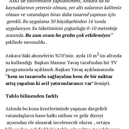
“
ASKİ’de yatırımların yapılabilmesi, Ankara’da su
kaynaklarının yetersiz olması, yer altı sularının kalitesiz
olması ve vatandaşın biraz daha tasarruf yapması için
gerekli. Bu uygulama 30 büyükşehirden 16’sında
uygulanıyor. Su tüketiminin çoğunluğu 0-10 metreküp
arasında.
Bu zam oranı bu grubu çok etkilemiyor
“
şeklinde savunuldu .
3
Ankara’daki abonelerin %70’inin ayda 10 m
ün altında
su kullandığı Başkan Mansur Yavaş tarafından bir TV
programında açıklandı .Başkan Yavaş açıklamasında
“
hem su tasarrufu sağlayalım hem de bir miktar
artış yapalım ki acil yatırımlarımız var
”demişti.
Tablo bilinenden farklı
Aslında bu konu kentlerimizde yaşayan dargelirli
vatandaşların hane halkı nüfusu ve gelir düzeyi
açısından ele alınarak incelenecek olursa , ortaya