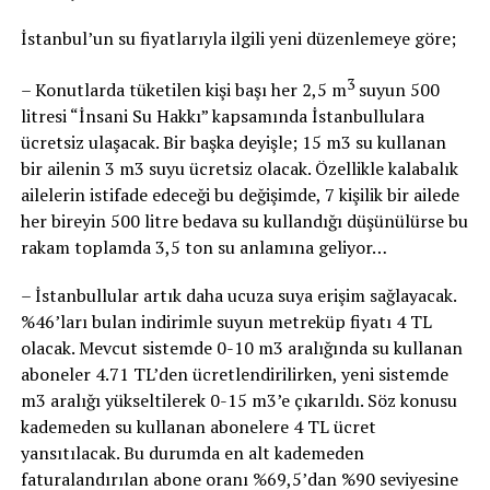
İstanbul’un su fiyatlarıyla ilgili yeni düzenlemeye göre;
3
– Konutlarda tüketilen kişi başı her 2,5 m
suyun 500
litresi “İnsani Su Hakkı” kapsamında İstanbullulara
ücretsiz ulaşacak. Bir başka deyişle; 15 m3 su kullanan
bir ailenin 3 m3 suyu ücretsiz olacak. Özellikle kalabalık
ailelerin istifade edeceği bu değişimde, 7 kişilik bir ailede
her bireyin 500 litre bedava su kullandığı düşünülürse bu
rakam toplamda 3,5 ton su anlamına geliyor…
– İstanbullular artık daha ucuza suya erişim sağlayacak.
%46’ları bulan indirimle suyun metreküp fiyatı 4 TL
olacak. Mevcut sistemde 0-10 m3 aralığında su kullanan
aboneler 4.71 TL’den ücretlendirilirken, yeni sistemde
m3 aralığı yükseltilerek 0-15 m3’e çıkarıldı. Söz konusu
kademeden su kullanan abonelere 4 TL ücret
yansıtılacak. Bu durumda en alt kademeden
faturalandırılan abone oranı %69,5’dan %90 seviyesine