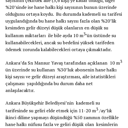
sayısının çekirdek aile (3,6 kişi) ye kadar olduğu, diğer
%20’sinde ise hane halkı kişi sayısının bunun üzerinde
olduğunu ortaya koydu. Bu durumda kademeli su tarifesi
uygulandığında bu hane halkı sayısı fazla olan %20’lik
kesimden gelir düzeyi düşük olanların en düşük su
3
kullanım miktarları ile bile ayda 10 m
’ün üstünde su
kullanabilecekleri, ancak su bedelini yüksek tarifeden
ödemek zorunda kalabilecekleri ortaya çıkmaktadır.
3
Ankara’da Sn Mansur Yavaş tarafından açıklanan 10 m
ün üzerinde su kullanan %30’luk abonenin hane halkı
kişi sayısı ve gelir düzeyi araştırması, aile istatistikleri
çalışması yapıldığında bu durum daha net
anlaşılacaktır.
Ankara Büyükşehir Belediyesi’nin kademeli su
3
tarifesinde su geliri elde etmek için 11-20 m
/ay’lık
ikinci dilime yapmayı düşündüğü %50 zammın özellikle
hane halkı nüfusu fazla ve geliri düşük olan kesimlerin