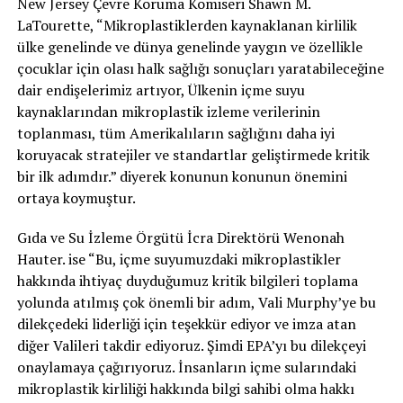
New Jersey Çevre Koruma Komiseri Shawn M.
LaTourette, “Mikroplastiklerden kaynaklanan kirlilik
ülke genelinde ve dünya genelinde yaygın ve özellikle
çocuklar için olası halk sağlığı sonuçları yaratabileceğine
dair endişelerimiz artıyor, Ülkenin içme suyu
kaynaklarından mikroplastik izleme verilerinin
toplanması, tüm Amerikalıların sağlığını daha iyi
koruyacak stratejiler ve standartlar geliştirmede kritik
bir ilk adımdır.” diyerek konunun konunun önemini
ortaya koymuştur.
Gıda ve Su İzleme Örgütü İcra Direktörü Wenonah
Hauter. ise “Bu, içme suyumuzdaki mikroplastikler
hakkında ihtiyaç duyduğumuz kritik bilgileri toplama
yolunda atılmış çok önemli bir adım, Vali Murphy’ye bu
dilekçedeki liderliği için teşekkür ediyor ve imza atan
diğer Valileri takdir ediyoruz. Şimdi EPA’yı bu dilekçeyi
onaylamaya çağırıyoruz. İnsanların içme sularındaki
mikroplastik kirliliği hakkında bilgi sahibi olma hakkı