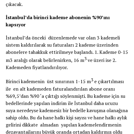
çıkacak.
İstanbul’da birinci kademe abonenin %90’ını
kapsıyor
İstanbul’da önceki düzenlemede var olan 3 kademeli
sistem kaldırılarak su faturaları 2 kademe üzerinden
abonelere tahakkuk ettirilmeye başlandı. 1. Kademe 0-15
3
m3 aralığı olarak belirlenirken, 16 m
ve üzeri ise 2.
Kademeden fiyatlandırılıyor.
3
Birinci kademenin üst sınırının 1-15 m
e çıkartılması
ile en alt kademeden faturalandırılan abone oranı
%69,5’dan %90 ‘a çıktığı söylenmişti. Bu kademe için su
bedellerinde yapılan indirim ile İstanbul daha ucuzu
suya neredeyse kademesiz bir bedelle kavuşma olanağına
sahip oldu. Bu da hane halkı kişi sayısı ve hane halkı aylık
gelirini dikkate almadan yapılan kademelendirmenin
dezavantajlarını büyük oranda ortadan kaldırmış oldu