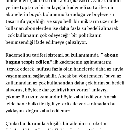
bilinenden çok farklı bir tablo çıkacaktır. Ancak bunun
yerine toptancı bir anlayışla kademeli su tarifesinin
abonelerin büyük bölümünü koruduğu ve böylece su
tasarrufu yapıldığı ve suyu belli bir miktarın üzerinde
kullanan abonelerden ise daha fazla su bedeli alınarak
“çok kullananın çok ödeyeceği” bir politikanın
benimsendiği ifade edilmeye çalışılıyor.
Kademeli su tarifesi sistemi, su kullanımında
“ abone
başına tespit edilen”
ilk kademenin aşılmamasını
teşvik ederek nüfusu fazla olan hanelerde daha az suyla
yaşanmasını sağlayabilir. Ancak bu yöntemden “suyu az
kullanandan az çok kullanandan daha çok birim su bedeli
alıyoruz, böylece dar gelirliyi koruyoruz” anlayışı
çıkmaz.Bu uzun zamandır böyle kabul ediliyor. Ancak
elde hane halkı ile ilgili yeterli aile verisi olmadan bu
yaklaşım doğru kabul edilemez.
Çünkü bu durumda 3 kişilik bir ailenin su tüketim