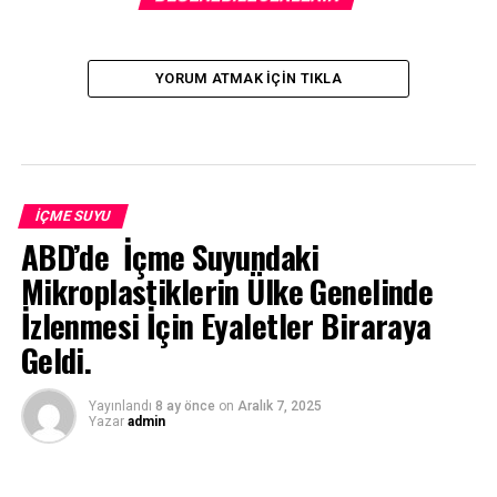
YORUM ATMAK IÇIN TIKLA
İÇME SUYU
ABD’de İçme Suyundaki
Mikroplastiklerin Ülke Genelinde
İzlenmesi İçin Eyaletler Biraraya
Geldi.
Yayınlandı
8 ay önce
on
Aralık 7, 2025
Yazar
admin