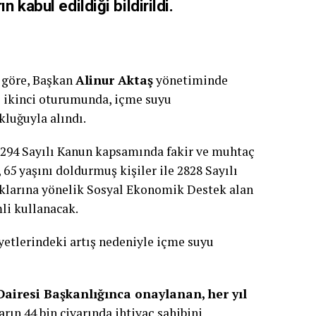
n kabul edildiği bildirildi.
 göre, Başkan
Alinur Aktaş
yönetiminde
sı ikinci oturumunda, içme suyu
kluğuyla alındı.
 3294 Sayılı Kanun kapsamında fakir ve muhtaç
r, 65 yaşını doldurmuş kişiler ile 2828 Sayılı
uklarına yönelik Sosyal Ekonomik Destek alan
mli kullanacak.
yetlerindeki artış nedeniyle içme suyu
airesi Başkanlığınca onaylanan, her yıl
rın 44 bin civarında ihtiyaç sahibini