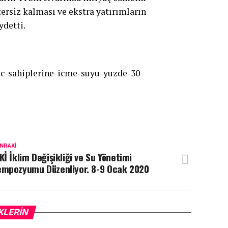
tersiz kalması ve ekstra yatırımların
ydetti.
ac-sahiplerine-icme-suyu-yuzde-30-
NRAKI
Kİ İklim Değişikliği ve Su Yönetimi
empozyumu Düzenliyor. 8-9 Ocak 2020
KLERIN