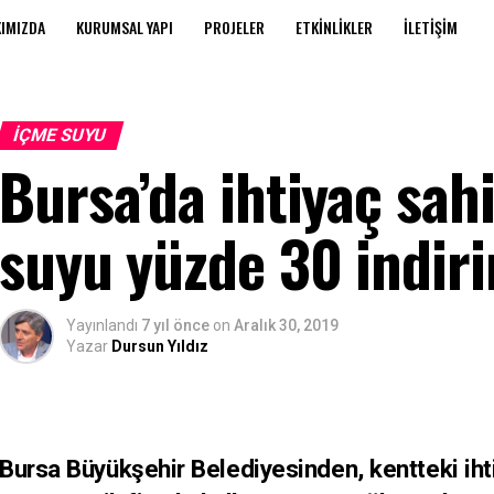
IMIZDA
KURUMSAL YAPI
PROJELER
ETKINLIKLER
İLETIŞIM
İÇME SUYU
Bursa’da ihtiyaç sah
suyu yüzde 30 indiri
Yayınlandı
7 yıl önce
on
Aralık 30, 2019
Yazar
Dursun Yıldız
Bursa Büyükşehir Belediyesinden, kentteki iht