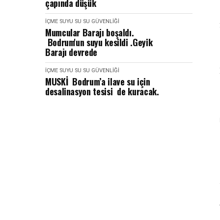
çapında düşük
İÇME SUYU
SU
SU GÜVENLIĞI
Mumcular Barajı boşaldı.
Bodrum'un suyu kesildi .Geyik
Barajı devrede
İÇME SUYU
SU
SU GÜVENLIĞI
MUSKİ Bodrum’a ilave su için
desalinasyon tesisi de kuracak.