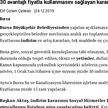
30 avantajlı fiyatla kullanmasını sağlayan kararı
Elif Özlem Çelikler |
24.12.2019
Bursa
Bursa Büyükşehir Belediyesinden
yapılan açıklamaya
gerçekleştirilen belediye meclisinin aralık ayı toplantı
fiyatlarına
indirim
ve artış kararları, tek maddede oy ço
Buna göre, sosyal güvenlik kuruluşlarına tabi olmayan,
durumda olduğu tespit edilen, öksüz ve
yetimler
, dulla
Kanun kapsamında yoksulluk içerisindeki ailelerin çoc
aileler, 1 Ocak’tan itibaren içme suyunu yüzde 30 indiri
Ayrıca Bursa Su ve Kanalizasyon İdaresinin işletme mali
fiyatlarına yüzde 15 zam yapılacak.
Başkan Aktaş, indirim kararının Sosyal Hizmetler D
güncellenen listelere göre yapılacağını belirtti.
Kara