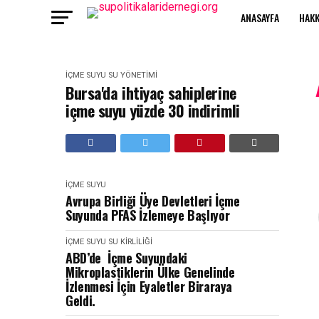
ANASAYFA
HAKK
İÇME SUYU
SU YÖNETIMI
Bursa'da ihtiyaç sahiplerine
içme suyu yüzde 30 indirimli
İÇME SUYU
Avrupa Birliği Üye Devletleri İçme
Suyunda PFAS İzlemeye Başlıyor
İÇME SUYU
SU KIRLILIĞI
ABD’de İçme Suyundaki
Mikroplastiklerin Ülke Genelinde
İzlenmesi İçin Eyaletler Biraraya
Geldi.