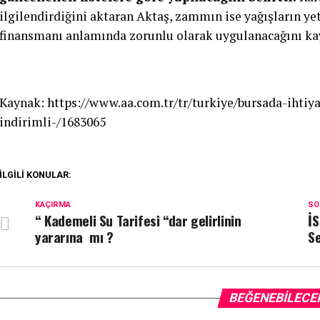
ilgilendirdiğini aktaran Aktaş, zammın ise yağışların ye
finansmanı anlamında zorunlu olarak uygulanacağını ka
Kaynak: https://www.aa.com.tr/tr/turkiye/bursada-ihtiy
indirimli-/1683065
İLGILI KONULAR:
KAÇIRMA
SO
“ Kademeli Su Tarifesi “dar gelirlinin
İS
yararına mı ?
S
BEĞENEBILECE