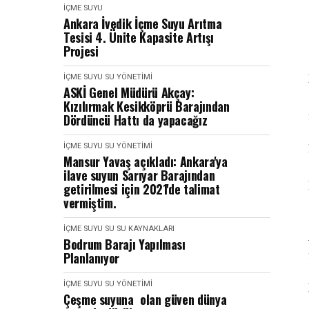
İÇME SUYU
Ankara İvedik İçme Suyu Arıtma
Tesisi 4. Ünite Kapasite Artışı
Projesi
İÇME SUYU
SU YÖNETIMI
ASKİ Genel Müdürü Akçay:
Kızılırmak Kesikköprü Barajından
Dördüncü Hattı da yapacağız
İÇME SUYU
SU YÖNETIMI
Mansur Yavaş açıkladı: Ankara'ya
ilave suyun Sarıyar Barajından
getirilmesi için 2021'de talimat
vermiştim.
İÇME SUYU
SU
SU KAYNAKLARI
Bodrum Barajı Yapılması
Planlanıyor
İÇME SUYU
SU YÖNETIMI
Çeşme suyuna olan güven dünya