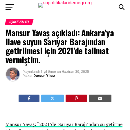
İÇME SUYU
Mansur Yavaş açıkladı: Ankara’ya
ilave suyun Sarıyar Barajından
getirilmesi için 2021’de talimat
vermiştim.
Yayınlandı
1 yıl önce
on
Haziran 30, 2025
Yazar
Dursun Yıldız
Mansur Yavaş: “2021’de Sarıyar Barajı’ndan su getirme