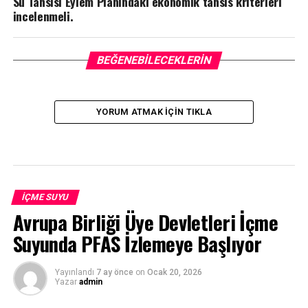
Su Tahsisi Eylem Planındaki ekonomik tahsis kriterleri
incelenmeli.
BEĞENEBILECEKLERIN
YORUM ATMAK IÇIN TIKLA
İÇME SUYU
Avrupa Birliği Üye Devletleri İçme
Suyunda PFAS İzlemeye Başlıyor
Yayınlandı
7 ay önce
on
Ocak 20, 2026
Yazar
admin