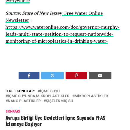
everywhere
Source: State of New Jersey
Free Water Online
Newsletter
:
https://www.wateronline.com/doc/governor-murphy-
leads-multi-state-petition-to-request-nationwide-
monitoring-of-microplastics-in-drinking-water-
İLGILI KONULAR:
İÇME SUYU
İÇME SUYUNDA MIKROPLASTIKLER
MIKROPLASTIKLER
NANO PLASTIKLER
ŞIŞELENMIŞ SU
SONRAKI
Avrupa Birliği Üye Devletleri İçme Suyunda PFAS
İzlemeye Başlıyor