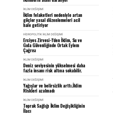
İKLIM DEĞIŞIMI
İklim felaketleri nedeniyle artan
göçler yasal düzenlemeleri acil
hale getiriyor
HIDROPOLITIK
İKLIM DEĞIŞIMI
Erciyes Zirvesi-1'den İklim, Su ve
Gıda Güvenliğinde Ortak Eylem
Çağrısı
İKLIM DEĞIŞIMI
Deniz seviyesinin yükselmesi daha
fazla insanı risk altına sokabilir.
İKLIM DEĞIŞIMI
Yağışlar ve belirsizlik arttı.İklim
Riskleri azalmadı
İKLIM DEĞIŞIMI
Toprak Sağlığı İklim Değişikliğinin
İlacı