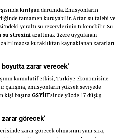
arşısında kırılgan durumda. Emisyonların
diğinde tamamen kuruyabilir. Artan su talebi ve
si
’ndeki yeraltı su rezervlerinin tükenebilir. Su
bi
su stresini
azaltmak üzere uygulanan
n azaltılmazsa kuraklıktan kaynaklanan zararları
 boyutta zarar verecek’
ışının kümülatif etkisi, Türkiye ekonomisine
bir çalışma, emisyonların yüksek seviyede
n kişi başına
GSYİH
‘sinde yüzde 17 düşüş
a zarar görecek’
çerisinde zarar görecek olmasının yanı sıra,