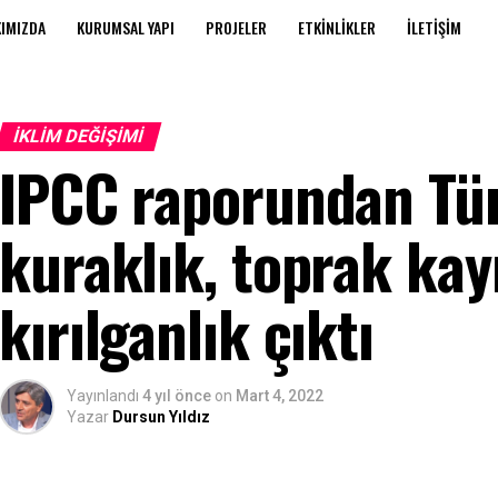
IMIZDA
KURUMSAL YAPI
PROJELER
ETKINLIKLER
İLETIŞIM
İKLIM DEĞIŞIMI
IPCC raporundan Tür
kuraklık, toprak kayı
kırılganlık çıktı
Yayınlandı
4 yıl önce
on
Mart 4, 2022
Yazar
Dursun Yıldız