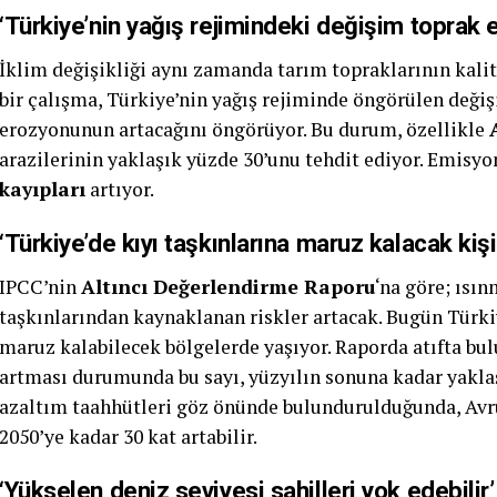
‘Türkiye’nin yağış rejimindeki değişim toprak 
İklim değişikliği aynı zamanda tarım topraklarının kalit
bir çalışma, Türkiye’nin yağış rejiminde öngörülen değiş
erozyonunun artacağını öngörüyor. Bu durum, özellikle
arazilerinin yaklaşık yüzde 30’unu tehdit ediyor. Emis
kayıpları
artıyor.
‘Türkiye’de kıyı taşkınlarına maruz kalacak kişi s
IPCC’nin
Altıncı Değerlendirme Raporu
‘na göre; ısı
taşkınlarından kaynaklanan riskler artacak. Bugün Türkiy
maruz kalabilecek bölgelerde yaşıyor. Raporda atıfta bu
artması durumunda bu sayı, yüzyılın sonuna kadar yaklaş
azaltım taahhütleri göz önünde bulundurulduğunda, Avru
2050’ye kadar 30 kat artabilir.
‘Yükselen deniz seviyesi sahilleri yok edebilir’