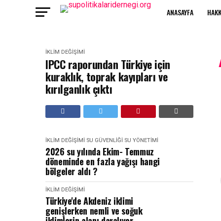
ANASAYFA
HAKK
İKLIM DEĞIŞIMI
IPCC raporundan Türkiye için
kuraklık, toprak kayıpları ve
kırılganlık çıktı
İKLIM DEĞIŞIMI
SU GÜVENLIĞI
SU YÖNETIMI
2026 su yılında Ekim- Temmuz
döneminde en fazla yağışı hangi
bölgeler aldı ?
İKLIM DEĞIŞIMI
Türkiye'de Akdeniz iklimi
genişlerken nemli ve soğuk
iklimlerin alanı daralıyor