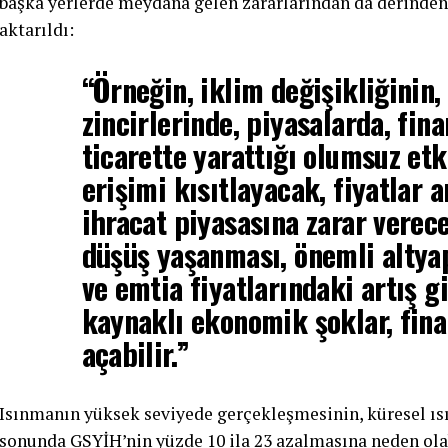
başka yerlerde meydana gelen zararlarından da derinden 
aktarıldı:
“Örneğin, iklim değişikliğinin,
zincirlerinde, piyasalarda, fin
ticarette yarattığı olumsuz etk
erişimi kısıtlayacak, fiyatlar 
ihracat piyasasına zarar verec
düşüş yaşanması, önemli altya
ve emtia fiyatlarındaki artış gi
kaynaklı ekonomik şoklar, finan
açabilir.”
Isınmanın yüksek seviyede gerçekleşmesinin, küresel ıs
sonunda GSYİH’nin yüzde 10 ila 23 azalmasına neden olab