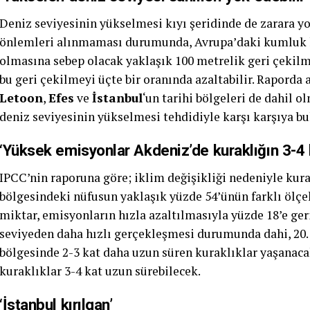
Deniz seviyesinin yükselmesi kıyı şeridinde de zarara y
önlemleri alınmaması durumunda, Avrupa’daki kumluk kıy
olmasına sebep olacak yaklaşık 100 metrelik geri çekil
bu geri çekilmeyi üçte bir oranında azaltabilir. Raporda 
Letoon
,
Efes
ve
İstanbul
‘un tarihi bölgeleri de dahil 
deniz seviyesinin yükselmesi tehdidiyle karşı karşıya bu
‘Yüksek emisyonlar Akdeniz’de kuraklığın 3-4 
IPCC’nin raporuna göre; iklim değişikliği nedeniyle kura
bölgesindeki nüfusun yaklaşık yüzde 54’ünün farklı ölçe
miktar, emisyonların hızla azaltılmasıyla yüzde 18’e ger
seviyeden daha hızlı gerçekleşmesi durumunda dahi, 20.
bölgesinde 2-3 kat daha uzun süren kuraklıklar yaşanac
kuraklıklar 3-4 kat uzun sürebilecek.
‘İstanbul kırılgan’