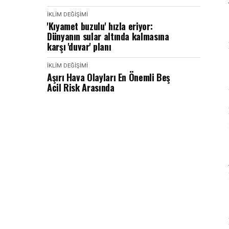
İKLIM DEĞIŞIMI
'Kıyamet buzulu' hızla eriyor:
Dünyanın sular altında kalmasına
karşı 'duvar' planı
İKLIM DEĞIŞIMI
Aşırı Hava Olayları En Önemli Beş
Acil Risk Arasında