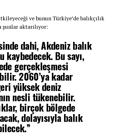
 etkileyeceği ve bunun Türkiye’de balıkçılık
 şunlar aktarılıyor:
inde dahi, Akdeniz balık
nu kaybedecek. Bu sayı,
yede gerçekleşmesi
ilir. 2060’ya kadar
eri yüksek deniz
ın nesli tükenebilir.
ıklar, birçok bölgede
tacak, dolayısıyla balık
bilecek.”