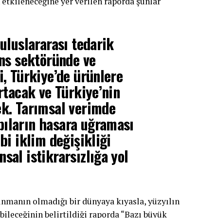
etkileneceğine yer verilen raporda şunlar
 uluslararası tedarik
ans sektöründe ve
i, Türkiye’de ürünlere
artacak ve Türkiye’nin
ek. Tarımsal verimde
pıların hasara uğraması
bi iklim değişikliği
sal istikrarsızlığa yol
ınmanın olmadığı bir dünyaya kıyasla, yüzyılın
ileceğinin belirtildiği raporda “Bazı büyük