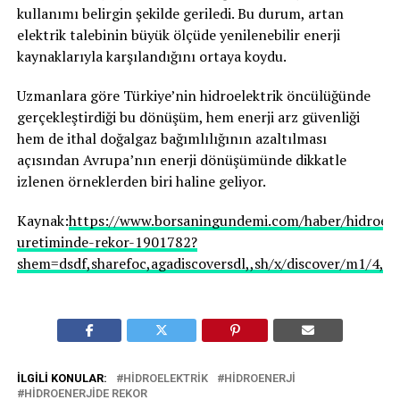
kullanımı belirgin şekilde geriledi. Bu durum, artan
elektrik talebinin büyük ölçüde yenilenebilir enerji
kaynaklarıyla karşılandığını ortaya koydu.
Uzmanlara göre Türkiye’nin hidroelektrik öncülüğünde
gerçekleştirdiği bu dönüşüm, hem enerji arz güvenliği
hem de ithal doğalgaz bağımlılığının azaltılması
açısından Avrupa’nın enerji dönüşümünde dikkatle
izlenen örneklerden biri haline geliyor.
Kaynak:
https://www.borsaningundemi.com/haber/hidroele
uretiminde-rekor-1901782?
shem=dsdf,sharefoc,agadiscoversdl,,sh/x/discover/m1/4,is
İLGILI KONULAR:
HIDROELEKTRIK
HIDROENERJI
HIDROENERJIDE REKOR