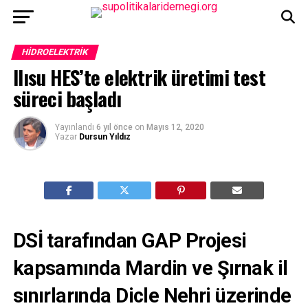
HIDROELEKTRIK
Ilısu HES’te elektrik üretimi test
süreci başladı
Yayınlandı
6 yıl önce
on
Mayıs 12, 2020
Yazar
Dursun Yıldız
DSİ tarafından GAP Projesi
kapsamında Mardin ve Şırnak il
sınırlarında Dicle Nehri üzerinde