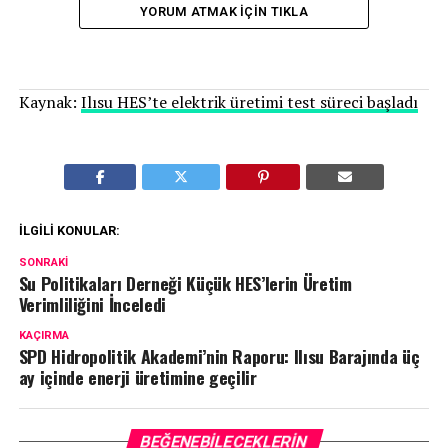
YORUM ATMAK IÇIN TIKLA
Kaynak:
Ilısu HES’te elektrik üretimi test süreci başladı
İLGILI KONULAR:
SONRAKI
Su Politikaları Derneği Küçük HES’lerin Üretim
Verimliliğini İnceledi
KAÇIRMA
SPD Hidropolitik Akademi’nin Raporu: Ilısu Barajında üç
ay içinde enerji üretimine geçilir
BEĞENEBILECEKLERIN