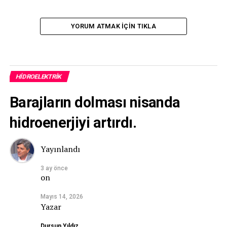
YORUM ATMAK IÇIN TIKLA
HIDROELEKTRIK
Barajların dolması nisanda
hidroenerjiyi artırdı.
Yayınlandı
3 ay önce
on
Mayıs 14, 2026
Yazar
Dursun Yıldız