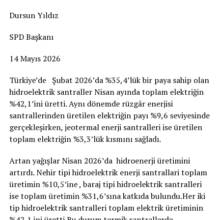
Dursun Yıldız
SPD Başkanı
14 Mayıs 2026
Türkiye’de Şubat 2026’da %35,4’lük bir paya sahip olan
hidroelektrik santraller Nisan ayında toplam elektriğin
%42,1’ini üretti. Aynı dönemde rüzgâr enerjisi
santrallerinden üretilen elektriğin payı %9,6 seviyesinde
gerçekleşirken, jeotermal enerji santralleri ise üretilen
toplam elektriğin %3,3’lük kısmını sağladı.
Artan yağışlar Nisan 2026’da hidroenerji üretimini
artırdı. Nehir tipi hidroelektrik enerji santrallari toplam
üretimin %10,5’ine , baraj tipi hidroelektrik santralleri
ise toplam üretimin %31,6’sına katkıda bulundu.Her iki
tip hidroelektrik santralleri toplam elektrik üretiminin
%42,1 ini üretti Bu durum termik santrallerde