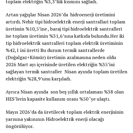
toplam elektriğin %3,3’lük kısmını sağladı.
Artan yağışlar Nisan 2026’da hidroenerji üretimini
artırdı. Nehir tipi hidroelektrik enerji santrallari toplam
üretimin %10,5’ine , baraj tipi hidroelektrik santralleri
ise toplam üretimin %31,6’sına katkıda bulundu.Her iki
tip hidroelektrik santralleri toplam elektrik üretiminin
%42,1 ini üretti Bu durum termik santrallerde
(Doğalgaz+Kömür) üretimin azalmasına neden oldu
2026 Mart ayı içerisinde üretilen elektriğin %35’ini
sağlayan termik santraller Nisan ayında toplam üretilen
elektriğin %28,9’unu karşıladı.
Ayrıca Nisan ayında son beş yıllık ortalaması %38 olan
HES’lerin kapasite kullanım oranı %50 ‘ye ulaştı.
Mayıs 2026’da da üretilecek toplam elektrik enerjisinin
yarısına yakınının Hidroelektrik enerji olacağı
öngörülüyor.