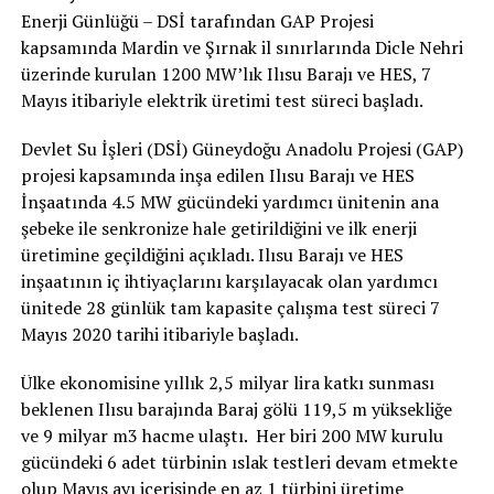
Enerji Günlüğü – DSİ tarafından GAP Projesi
kapsamında Mardin ve Şırnak il sınırlarında Dicle Nehri
üzerinde kurulan 1200 MW’lık Ilısu Barajı ve HES, 7
Mayıs itibariyle elektrik üretimi test süreci başladı.
Devlet Su İşleri (DSİ) Güneydoğu Anadolu Projesi (GAP)
projesi kapsamında inşa edilen Ilısu Barajı ve HES
İnşaatında 4.5 MW gücündeki yardımcı ünitenin ana
şebeke ile senkronize hale getirildiğini ve ilk enerji
üretimine geçildiğini açıkladı. Ilısu Barajı ve HES
inşaatının iç ihtiyaçlarını karşılayacak olan yardımcı
ünitede 28 günlük tam kapasite çalışma test süreci 7
Mayıs 2020 tarihi itibariyle başladı.
Ülke ekonomisine yıllık 2,5 milyar lira katkı sunması
beklenen Ilısu barajında Baraj gölü 119,5 m yüksekliğe
ve 9 milyar m3 hacme ulaştı. Her biri 200 MW kurulu
gücündeki 6 adet türbinin ıslak testleri devam etmekte
olup Mayıs ayı içerisinde en az 1 türbini üretime