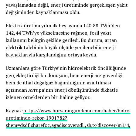
yavaşlamadan değil, enerji üretiminde gerçekleşen yakıt
değişiminden kaynaklanması oldu.
Elektrik üretimi yılın ilk beş ayında 140,88 TWh’den
142,44 TWh’ye yükselmesine rağmen, fosil yakıt
kullanımı belirgin şekilde geriledi. Bu durum, artan
elektrik talebinin büyük ölçüde yenilenebilir enerji
kaynaklarıyla karşılandığını ortaya koydu.
Uzmanlara göre Türkiye’nin hidroelektrik öncülüğünde
gerçekleştirdiği bu dönüşüm, hem enerji arz güvenliği
hem de ithal doğalgaz bağımlılığının azaltılması
açısından Avrupa’nın enerji dönüşümünde dikkatle
izlenen örneklerden biri haline geliyor.
Kaynak:
https://www.borsaningundemi.com/haber/hidroele
uretiminde-rekor-1901782?
shem=dsdf,sharefoc,agadiscoversdl,,sh/x/discover/m1/4,is