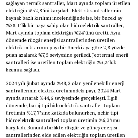
sağlayan termik santraller, Mart ayında toplam üretilen
elektriğin %52,8’ini karşıladı. Elektrik santrallerinin
kaynak bazlı kırılımı incelendiğinde ise, bir önceki ay
%28,1’lik bir paya sahip olan hidroelektrik santraller,
Mart ayında toplam elektriğin %24’ünü üretti. Aynı
dönemde rüzgâr enerjisi santrallerinden üretilen
elektrik miktarının payı bir önceki aya göre 2,8 yüzde
puan azalarak %7,5 seviyesine geriledi. Jeotermal enerji
santralleri ise üretilen toplam elektriğin %3,3’lük
kısmını sağladı.
2024 yılı Şubat ayında %48,2 olan yenilenebilir enerji
santrallerinin elektrik üretimindeki payı, 2024 Mart
ayında artarak %44,6 seviyesinde gerçekleşti. İlgili
dönemde, baraj tipi hidroelektrik santraller toplam
üretimin %17,7’sine katkıda bulunurken, nehir tipi
hidroelektrik santralleri toplam üretimin %6,3’unü
karşıladı. Bununla birlikte rüzgâr ve güneş enerjisi
santrallerinden elde edilen elektriğin toplam üretilen