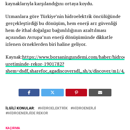
kaynaklarıyla karşılandığını ortaya koydu.
Uzmanlara göre Türkiye’nin hidroelektrik öncülüğünde
gerçekleştirdiği bu dönüşüm, hem enerji arz güvenliği
hem de ithal doğalgaz bağımlılığının azaltılması
açısından Avrupa’nın enerji dönüşümünde dikkatle
izlenen örneklerden biri haline geliyor.
Kaynak:
https://www.borsaningundemi.com/haber/hidroele
uretiminde-rekor-1901782?
shem=dsdf,sharefoc,agadiscoversdl,,sh/x/discover/m1/4,is
İLGILI KONULAR:
HIDROELEKTRIK
HIDROENERJI
HIDROENERJIDE REKOR
KAÇIRMA