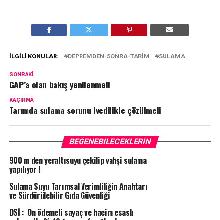
İLGILI KONULAR:
DEPREMDEN-SONRA-TARIM
SULAMA
SONRAKI
GAP’a olan bakış yenilenmeli
KAÇIRMA
Tarımda sulama sorunu ivedilikle çözülmeli
BEĞENEBILECEKLERIN
900 m den yeraltısuyu çekilip vahşi sulama
yapılıyor !
Sulama Suyu Tarımsal Verimliliğin Anahtarı
ve Sürdürülebilir Gıda Güvenliği
DSİ : Ön ödemeli sayaç ve hacim esaslı