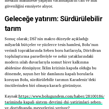
meskun mahallede yaşayan vatandaşların can ve mal
güvenliğini emniyete alıyor.
Geleceğe yatırım: Sürdürülebilir
tarım
Sonuç olarak; DSİ’nin makro düzeyde açıkladığı
milyarlık bütçeler ve yüzlerce tesis hamlesi, Bolu’nun
verimli topraklarında Seben boru hatlarıyla, Dörtdivan
toplulaştırma parselleriyle ve nehir yataklarındaki
modern ıslah duvarlarıyla somut birer kalkınma
abidesine dönüşüyor. İklim krizinin kapıda olduğu bu
dönemde, suyun her bir damlasını kapalı borularla
koruyan Bolu, sürdürülebilir tarımın Karadeniz’deki
öncülerinden biri olmaya kararlı görünüyor.
Kaynak:
https://www.bolugundem.com/haber/28100186/bo
tariminda-kapali-sistem-devrimi-dsi-yatirimlari-seben-
ve-dortdivanda-meyvelerini-veriyor?