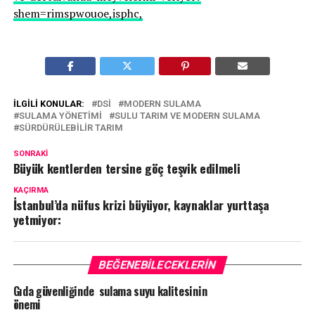
shem=rimspwouoe,isphc,
İLGILI KONULAR:
DSİ
MODERN SULAMA
SULAMA YÖNETIMI
SULU TARIM VE MODERN SULAMA
SÜRDÜRÜLEBILIR TARIM
SONRAKI
Büyük kentlerden tersine göç teşvik edilmeli
KAÇIRMA
İstanbul’da nüfus krizi büyüyor, kaynaklar yurttaşa
yetmiyor:
BEĞENEBILECEKLERIN
Gıda güvenliğinde sulama suyu kalitesinin
önemi