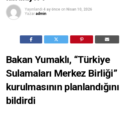
Yayınlandı
4 ay önce
on
Nisan 10, 2026
Yazar
admin
Bakan Yumaklı, “Türkiye
Sulamaları Merkez Birliği”
kurulmasının planlandığını
bildirdi
Tarım ve Orman Bakanı Yumaklı, Türkiye Sulamaları
Merkez Birliğinin kurulmasını planladıklarını belirterek,
“Bu yapıyla sulama işletmesi, bütçesi, bakımı ve su
dağıtımı tek çatı altından yönetilecek.” dedi.