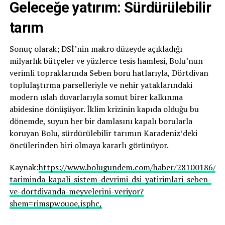
Geleceğe yatırım: Sürdürülebilir
tarım
Sonuç olarak; DSİ’nin makro düzeyde açıkladığı
milyarlık bütçeler ve yüzlerce tesis hamlesi, Bolu’nun
verimli topraklarında Seben boru hatlarıyla, Dörtdivan
toplulaştırma parselleriyle ve nehir yataklarındaki
modern ıslah duvarlarıyla somut birer kalkınma
abidesine dönüşüyor. İklim krizinin kapıda olduğu bu
dönemde, suyun her bir damlasını kapalı borularla
koruyan Bolu, sürdürülebilir tarımın Karadeniz’deki
öncülerinden biri olmaya kararlı görünüyor.
Kaynak:
https://www.bolugundem.com/haber/28100186/bo
tariminda-kapali-sistem-devrimi-dsi-yatirimlari-seben-
ve-dortdivanda-meyvelerini-veriyor?
shem=rimspwouoe,isphc,