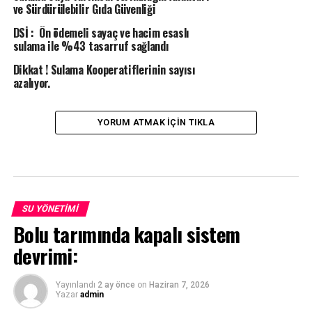
ve Sürdürülebilir Gıda Güvenliği
DSİ : Ön ödemeli sayaç ve hacim esaslı
sulama ile %43 tasarruf sağlandı
Dikkat ! Sulama Kooperatiflerinin sayısı
azalıyor.
YORUM ATMAK IÇIN TIKLA
SU YÖNETIMI
Bolu tarımında kapalı sistem
devrimi:
Yayınlandı
2 ay önce
on
Haziran 7, 2026
Yazar
admin