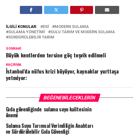
İLGILI KONULAR:
DSİ
MODERN SULAMA
SULAMA YÖNETIMI
SULU TARIM VE MODERN SULAMA
SÜRDÜRÜLEBILIR TARIM
SONRAKI
Büyük kentlerden tersine göç teşvik edilmeli
KAÇIRMA
İstanbul’da nüfus krizi büyüyor, kaynaklar yurttaşa
yetmiyor:
BEĞENEBILECEKLERIN
Gıda güvenliğinde sulama suyu kalitesinin
önemi
Sulama Suyu Tarımsal Verimliliğin Anahtarı
ve Sürdürülebilir Gıda Güvenliği