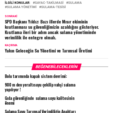
İLGILI KONULAR:
SAYAC-TAKILMASI
SULAMA
SULAMA YÖNETIMI
SULAMA-TESISI
SONRAKI
SPD Başkanı Yıldız: Bazı illerde Mısır ekiminin
kısıtlanması su güvenliğimizin azaldığını gösteriyor.
Kısıtlama ileri bir adım ancak sulama yönetiminde
verimlilik ile entegre olmalı.
KAÇIRMA
Yakın Geleceğin Su Yönetimi ve Tarımsal Üretimi
BEĞENEBILECEKLERIN
Bolu tarımında kapalı sistem devrimi:
900 m den yeraltısuyu çekilip vahşi sulama
yapılıyor !
Gıda güvenliğinde sulama suyu kalitesinin
önemi
Sulama Suyu Tarımsal Verimliliğin Anahtarı