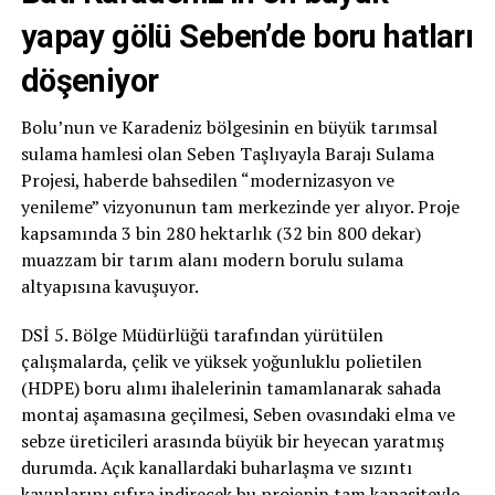
yapay gölü Seben’de boru hatları
döşeniyor
Bolu’nun ve Karadeniz bölgesinin en büyük tarımsal
sulama hamlesi olan Seben Taşlıyayla Barajı Sulama
Projesi, haberde bahsedilen “modernizasyon ve
yenileme” vizyonunun tam merkezinde yer alıyor. Proje
kapsamında 3 bin 280 hektarlık (32 bin 800 dekar)
muazzam bir tarım alanı modern borulu sulama
altyapısına kavuşuyor.
DSİ 5. Bölge Müdürlüğü tarafından yürütülen
çalışmalarda, çelik ve yüksek yoğunluklu polietilen
(HDPE) boru alımı ihalelerinin tamamlanarak sahada
montaj aşamasına geçilmesi, Seben ovasındaki elma ve
sebze üreticileri arasında büyük bir heyecan yaratmış
durumda. Açık kanallardaki buharlaşma ve sızıntı
kayıplarını sıfıra indirecek bu projenin tam kapasiteyle