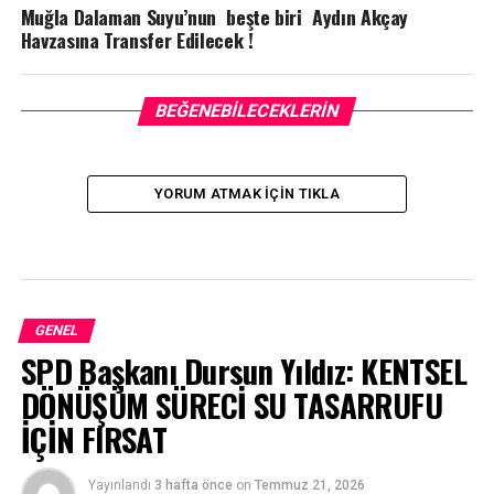
Muğla Dalaman Suyu’nun beşte biri Aydın Akçay
Havzasına Transfer Edilecek !
BEĞENEBILECEKLERIN
YORUM ATMAK IÇIN TIKLA
GENEL
SPD Başkanı Dursun Yıldız: KENTSEL
DÖNÜŞÜM SÜRECİ SU TASARRUFU
İÇİN FIRSAT
Yayınlandı
3 hafta önce
on
Temmuz 21, 2026