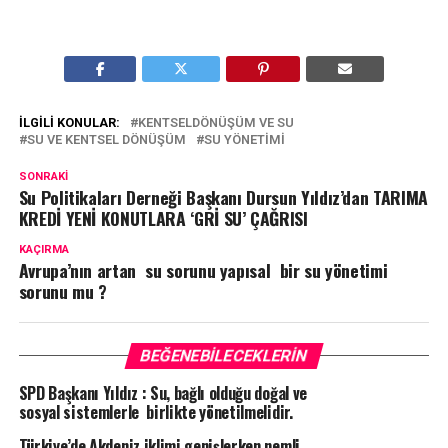
İLGILI KONULAR:
KENTSELDÖNÜŞÜM VE SU
SU VE KENTSEL DÖNÜŞÜM
SU YÖNETIMI
SONRAKI
Su Politikaları Derneği Başkanı Dursun Yıldız’dan TARIMA
KREDİ YENİ KONUTLARA ‘GRİ SU’ ÇAĞRISI
KAÇIRMA
Avrupa’nın artan su sorunu yapısal bir su yönetimi
sorunu mu ?
BEĞENEBILECEKLERIN
SPD Başkanı Yıldız : Su, bağlı olduğu doğal ve
sosyal sistemlerle birlikte yönetilmelidir.
Türkiye’de Akdeniz iklimi genişlerken nemli