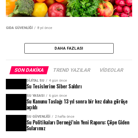
GIDA GÜVENLIĞI
8 yıl önce
DAHA FAZLASI
SON DAKIKA
TREND YAZILAR
VIDEOLAR
DIJITAL SU
4 gün önce
Su Tesislerine Siber Saldırı
SU YASASI
6 gün önce
Su Kanunu Taslağı 13 yıl sonra bir kez daha görüşe
açıldı
SU GÜVENLIĞI
2 hafta önce
Su Politikaları Derneği’nin Yeni Raporu: Çöpe Giden
Sularımız