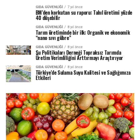
GIDA GÜVENLIĞI
7 yıl önce
BM’den korkutan su raporu: Tahıl üretimi yüzde
40 düşebilir
GIDA GÜVENLIĞI
8 yıl önce
Tarım üretiminde bir ilk: Organik ve ekonomik
“nano sıvı gübre”
GIDA GÜVENLIĞI
8 yıl önce
Su Politikaları Derneği Topraksız Tarımda
Üretim Verimliliğini Arttırmayı Araştırıyor
GIDA GÜVENLIĞI
8 yıl önce
Türkiye’de Sulama Suyu Kalitesi ve Sağlığımıza
Etkileri