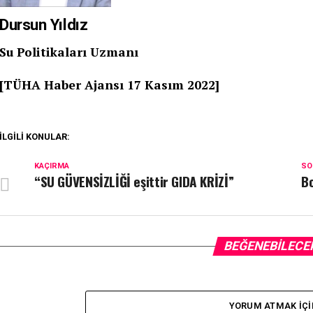
Dursun Yıldız
Su Politikaları Uzmanı
[TÜ
HA Haber Ajansı 17
Kasım
2022]
İLGILI KONULAR:
KAÇIRMA
SO
“SU GÜVENSİZLİĞİ eşittir GIDA KRİZİ”
Bo
BEĞENEBILECE
YORUM ATMAK IÇI