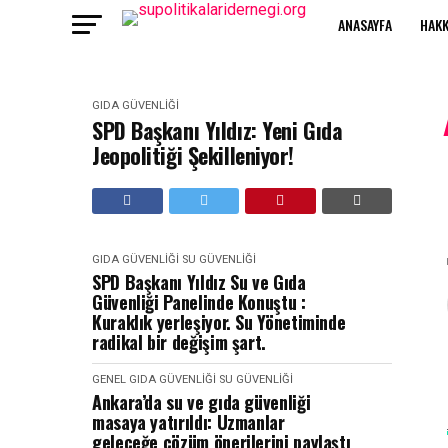
ANASAYFA
HAKK
GIDA GÜVENLIĞI
SPD Başkanı Yıldız: Yeni Gıda
Jeopolitiği Şekilleniyor!
GIDA GÜVENLIĞI
SU GÜVENLIĞI
SPD Başkanı Yıldız Su ve Gıda
Güvenliği Panelinde Konuştu :
Kuraklık yerleşiyor. Su Yönetiminde
radikal bir değişim şart.
GENEL
GIDA GÜVENLIĞI
SU GÜVENLIĞI
Ankara’da su ve gıda güvenliği
masaya yatırıldı: Uzmanlar
geleceğe çözüm önerilerini paylaştı