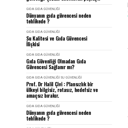
GIDA
GIDA GÜVENLIĞI
Dünyanın gıda güvencesi neden
tehlikede ?
GIDA
GIDA GÜVENLIĞI
Su Kalitesi ve Gıda Güvencesi
İlişkisi
GIDA
GIDA GÜVENLIĞI
Gıda Güvenliği Olmadan Gıda
Güvencesi Sağlanır mı?
GIDA
GIDA GÜVENLIĞI
SU GÜVENLIĞI
Prof. Dr Halil Çivi : Plansızlık bir
ülkeyi bilgisiz, rotasız, hedefsiz ve
amaçsız bırakır.
GIDA
GIDA GÜVENLIĞI
Dünyanın gıda güvencesi neden
tehlikede ?