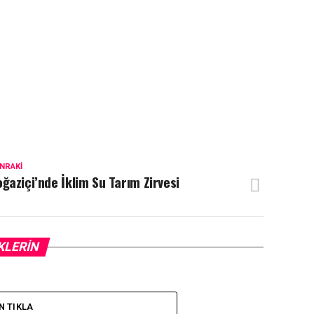
NRAKI
ğaziçi’nde İklim Su Tarım Zirvesi
KLERIN
N TIKLA