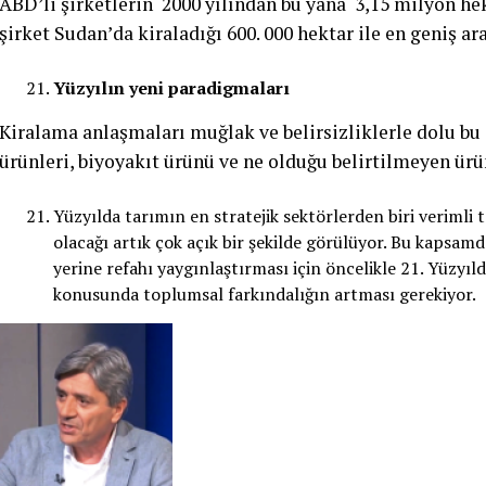
ABD’li şirketlerin 2000 yılından bu yana 3,15 milyon hek
şirket Sudan’da kiraladığı 600. 000 hektar ile en geniş ar
Yüzyılın yeni paradigmaları
Kiralama anlaşmaları muğlak ve belirsizliklerle dolu bu
ürünleri, biyoyakıt ürünü ve ne olduğu belirtilmeyen ürün
Yüzyılda tarımın en stratejik sektörlerden biri verimli 
olacağı artık çok açık bir şekilde görülüyor. Bu kapsamda
yerine refahı yaygınlaştırması için öncelikle 21. Yüzyıl
konusunda toplumsal farkındalığın artması gerekiyor.