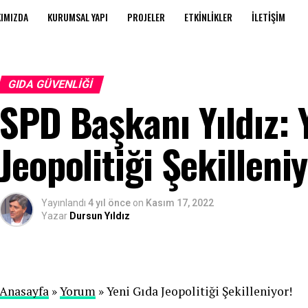
IMIZDA
KURUMSAL YAPI
PROJELER
ETKINLIKLER
İLETIŞIM
GIDA GÜVENLIĞI
SPD Başkanı Yıldız: 
Jeopolitiği Şekilleniy
Yayınlandı
4 yıl önce
on
Kasım 17, 2022
Yazar
Dursun Yıldız
Anasayfa
»
Yorum
» Yeni Gıda Jeopolitiği Şekilleniyor!