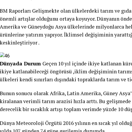
BM Raporları Gelişmekte olan ülkelerdeki tarım ve gıda
önemli artışlar olduğunu ortaya koyuyor. Dünyanın önde g
Amerika ve Güneydoğu Asya ülkelerinde milyonlarca hekt
ürünlerine yatırım yapıyor. İklimsel değişiminin yarattığ
keskinleştiriyor .
Dünyada Durum
Geçen 10 yıl içinde ikiye katlanan küre
ikiye katlanabileceği öngörüsü ,iklim değişiminin tarıms
ülkeleri kendi sınırları dışındaki topraklarda tarım ve t
Bunun sonucu olarak Afrika, Latin Amerika, Güney Asya’d
kiralanan verimli tarım arazisi hızla arttı. Bu gelişmed
derecelik bir sıcaklık artışı toplam verimde yüzde 10 düş
Dünya Meteoroloji Örgütü 2016 yılının en sıcak yıl olduğ
yılda 107 günden 74 güne gerilemiş durumda .