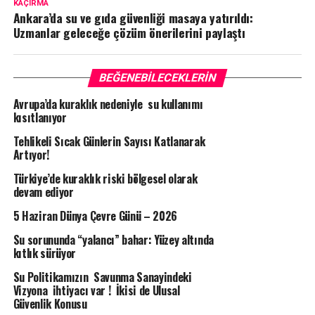
KAÇIRMA
Ankara’da su ve gıda güvenliği masaya yatırıldı:
Uzmanlar geleceğe çözüm önerilerini paylaştı
BEĞENEBILECEKLERIN
Avrupa’da kuraklık nedeniyle su kullanımı
kısıtlanıyor
Tehlikeli Sıcak Günlerin Sayısı Katlanarak
Artıyor!
Türkiye’de kuraklık riski bölgesel olarak
devam ediyor
5 Haziran Dünya Çevre Günü – 2026
Su sorununda “yalancı” bahar: Yüzey altında
kıtlık sürüyor
Su Politikamızın Savunma Sanayindeki
Vizyona ihtiyacı var ! İkisi de Ulusal
Güvenlik Konusu