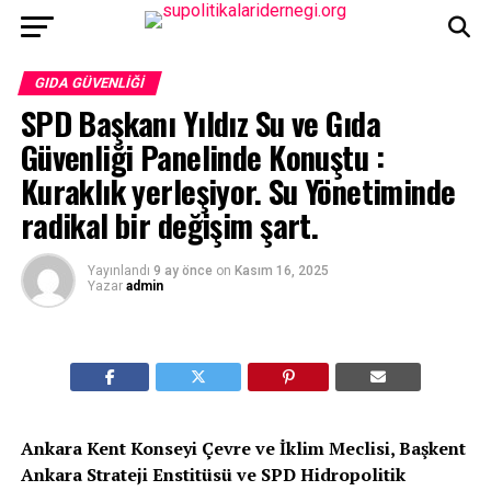
GIDA GÜVENLIĞI
SPD Başkanı Yıldız Su ve Gıda
Güvenliği Panelinde Konuştu :
Kuraklık yerleşiyor. Su Yönetiminde
radikal bir değişim şart.
Yayınlandı
9 ay önce
on
Kasım 16, 2025
Yazar
admin
Ankara Kent Konseyi Çevre ve İklim Meclisi, Başkent
Ankara Strateji Enstitüsü ve SPD Hidropolitik