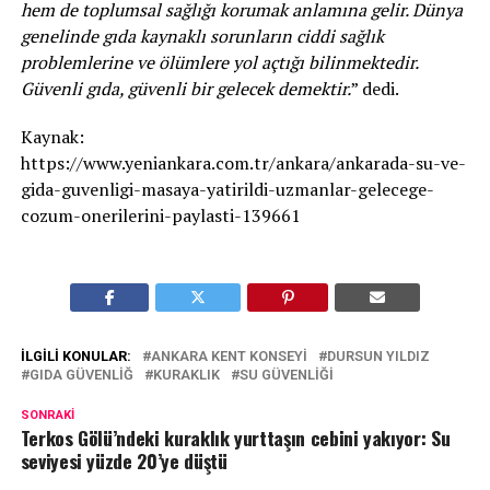
hem de toplumsal sağlığı korumak anlamına gelir. Dünya
genelinde gıda kaynaklı sorunların ciddi sağlık
problemlerine ve ölümlere yol açtığı bilinmektedir.
Güvenli gıda, güvenli bir gelecek demektir.
” dedi.
Kaynak:
https://www.yeniankara.com.tr/ankara/ankarada-su-ve-
gida-guvenligi-masaya-yatirildi-uzmanlar-gelecege-
cozum-onerilerini-paylasti-139661
İLGILI KONULAR:
ANKARA KENT KONSEYI
DURSUN YILDIZ
GIDA GÜVENLIĞ
KURAKLIK
SU GÜVENLIĞI
SONRAKI
Terkos Gölü’ndeki kuraklık yurttaşın cebini yakıyor: Su
seviyesi yüzde 20’ye düştü