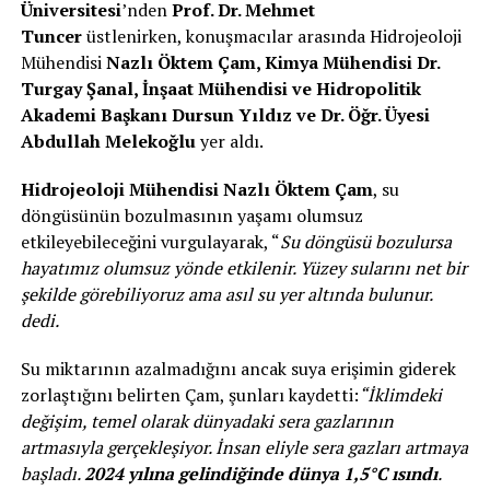
Üniversitesi
’nden
Prof. Dr. Mehmet
Tuncer
üstlenirken, konuşmacılar arasında Hidrojeoloji
Mühendisi
Nazlı Öktem Çam, Kimya Mühendisi Dr.
Turgay Şanal, İnşaat Mühendisi ve Hidropolitik
Akademi Başkanı Dursun Yıldız ve Dr. Öğr. Üyesi
Abdullah Melekoğlu
yer aldı.
Hidrojeoloji Mühendisi Nazlı Öktem Çam
, su
döngüsünün bozulmasının yaşamı olumsuz
etkileyebileceğini vurgulayarak, “
Su döngüsü bozulursa
hayatımız olumsuz yönde etkilenir. Yüzey sularını net bir
şekilde görebiliyoruz ama asıl su yer altında bulunur.
dedi.
Su miktarının azalmadığını ancak suya erişimin giderek
zorlaştığını belirten Çam, şunları kaydetti:
“İklimdeki
değişim, temel olarak dünyadaki sera gazlarının
artmasıyla gerçekleşiyor. İnsan eliyle sera gazları artmaya
başladı.
2024 yılına gelindiğinde dünya 1,5°C ısındı
.