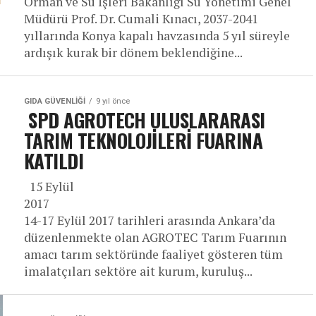
Orman ve Su İşleri Bakanlığı Su Yönetimi Genel
Müdürü Prof. Dr. Cumali Kınacı, 2037-2041
yıllarında Konya kapalı havzasında 5 yıl süreyle
ardışık kurak bir dönem beklendiğine...
GIDA GÜVENLIĞI
9 yıl önce
SPD AGROTECH ULUSLARARASI
TARIM TEKNOLOJİLERİ FUARINA
KATILDI
15 Eylül
201
14-17 Eylül 2017 tarihleri arasında Ankara’da
düzenlenmekte olan AGROTEC Tarım Fuarının
amacı tarım sektöründe faaliyet gösteren tüm
imalatçıları sektöre ait kurum, kuruluş...