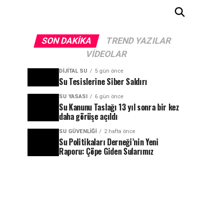
SON DAKIKA
TREND YAZILAR
VIDEOLAR
DIJITAL SU
5 gün önce
Su Tesislerine Siber Saldırı
SU YASASI
6 gün önce
Su Kanunu Taslağı 13 yıl sonra bir kez
daha görüşe açıldı
SU GÜVENLIĞI
2 hafta önce
Su Politikaları Derneği’nin Yeni
Raporu: Çöpe Giden Sularımız