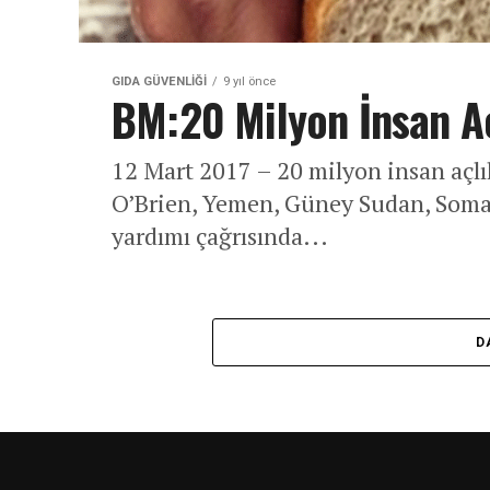
GIDA GÜVENLIĞI
9 yıl önce
BM:20 Milyon İnsan Açl
12 Mart 2017 – 20 milyon insan açlı
O’Brien, Yemen, Güney Sudan, Somal
yardımı çağrısında...
D