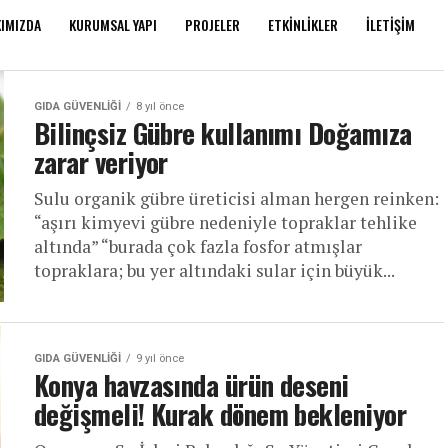
IMIZDA
KURUMSAL YAPI
PROJELER
ETKINLIKLER
İLETIŞIM
GIDA GÜVENLIĞI
8 yıl önce
Bilinçsiz Gübre kullanımı Doğamıza
zarar veriyor
Sulu organik gübre üreticisi alman hergen reinken:
“aşırı kimyevi gübre nedeniyle topraklar tehlike
altında” “burada çok fazla fosfor atmışlar
topraklara; bu yer altındaki sular için büyük...
GIDA GÜVENLIĞI
9 yıl önce
Konya havzasında ürün deseni
değişmeli! Kurak dönem bekleniyor