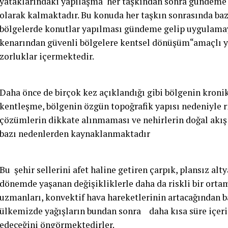
yataklarındaki yapılaşma her taşkından sonra gündeme 
olarak kalmaktadır. Bu konuda her taşkın sonrasında baz
bölgelerde konutlar yapılması gündeme gelip uygulamay
kenarından güvenli bölgelere kentsel dönüşüm“amaçlı y
zorluklar içermektedir.
Daha önce de birçok kez açıklandığı gibi bölgenin kronik
kentleşme, bölgenin özgün topoğrafik yapısı nedeniyle r
çözümlerin dikkate alınmaması ve nehirlerin doğal akış
bazı nedenlerden kaynaklanmaktadır
Bu şehir sellerini afet haline getiren çarpık, plansız alt
dönemde yaşanan değişikliklerle daha da riskli bir ortam
uzmanları, konvektif hava hareketlerinin artacağından b
ülkemizde yağışların bundan sonra daha kısa süre içer
edeceğini öngörmektedirler.