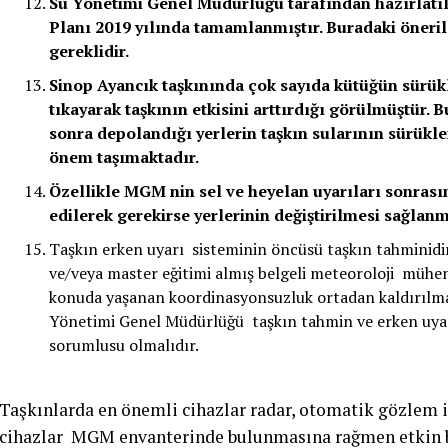
Su Yönetimi Genel Müdürlüğü tarafından hazırlatı
Planı 2019 yılında tamamlanmıştır. Buradaki öneril
gereklidir.
Sinop Ayancık taşkınında çok sayıda kütüğün sürükl
tıkayarak taşkının etkisini arttırdığı görülmüştür. 
sonra depolandığı yerlerin taşkın sularının sürük
önem taşımaktadır.
Özellikle MGM nin sel ve heyelan uyarıları sonrası
edilerek gerekirse yerlerinin değiştirilmesi sağlanm
Taşkın erken uyarı sisteminin öncüsü taşkın tahminidir
ve/veya master eğitimi almış belgeli meteoroloji mühendi
konuda yaşanan koordinasyonsuzluk ortadan kaldırılma
Yönetimi Genel Müdürlüğü taşkın tahmin ve erken uya
sorumlusu olmalıdır.
Taşkınlarda en önemli cihazlar radar, otomatik gözlem is
cihazlar MGM envanterinde bulunmasına rağmen etkin b