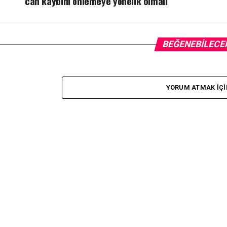
can kaybını önlemeye yönelik olmalı
BEĞENEBILECE
YORUM ATMAK IÇI