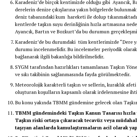
Karadeniz’de birçok kentimizde olduğu gibi Ayancık, 
derelerin denize çıkışlarına yakın bölgelerde bulunmakta
deniz tabanındaki kum hareketi ile dolup tıkanmaktadı
kentlerde taşkın suyu derinliğinin hızla artmasına ned
Ayancık, Bartın ve Bozkurt’da bu durumun gerçekleşmi
Karadeniz’de bu durumdaki tüm kentlerimizde “Dere yata
durumu incelenmelidir. Bu incelemeler periyodik olarak
bağlanarak ilgili bakanlığa bildirilmelidir.
SYGM tarafından hazırlıkları tamamlanan Taşkın Yöneti
ve sıkı takibinin sağlanmasında fayda görülmektedir.
Meteorolojik karakterli taşkın ve sellerin, kuraklık afeti 
oluşturan koşulların kapsamlı olarak irdelenmesine ihti
Bu konu yakında TBMM gündemine gelecek olan Taşkın 
TBMM gündemindeki Taşkın Kanun Tasarısı hızla ya
Taşkın riski ortaya çıkaracak tecavüz veya müdahal
taşıyan alanlarda kamulaştırmaların acil olarak ya