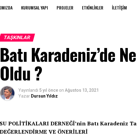
IMIZDA
KURUMSAL YAPI
PROJELER
ETKINLIKLER
İLETIŞIM
TAŞKINLAR
Batı Karadeniz’de N
Oldu ?
Yayınlandı
5 yıl önce
on
Ağustos 13, 2021
Yazar
Dursun Yıldız
SU POLİTİKALARI DERNEĞİ’nin Batı Karadeniz Ta
DEĞERLENDİRME VE ÖNERİLERİ