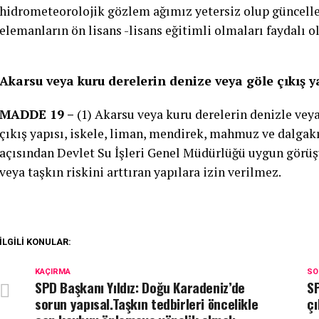
hidrometeorolojik gözlem ağımız yetersiz olup güncell
elemanların ön lisans -lisans eğitimli olmaları faydalı o
Akarsu veya kuru derelerin denize veya göle çıkış y
MADDE 19 –
(1) Akarsu veya kuru derelerin denizle veya
çıkış yapısı, iskele, liman, mendirek, mahmuz ve dalgakı
açısından Devlet Su İşleri Genel Müdürlüğü uygun görüşü 
veya taşkın riskini arttıran yapılara izin verilmez.
İLGILI KONULAR:
KAÇIRMA
SO
SPD Başkanı Yıldız: Doğu Karadeniz’de
SP
sorun yapısal.Taşkın tedbirleri öncelikle
ç