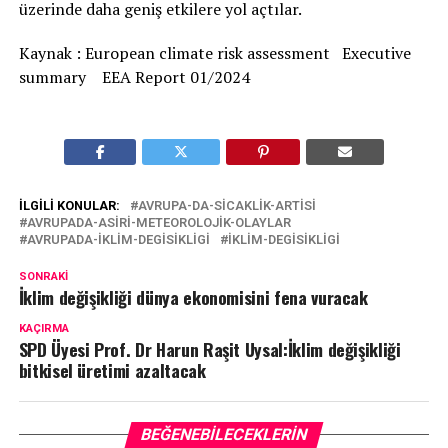
üzerinde daha geniş etkilere yol açtılar.
Kaynak : European climate risk assessment Executive
summary EEA Report 01/2024
İLGILI KONULAR:
AVRUPA-DA-SICAKLIK-ARTISI
AVRUPADA-ASIRI-METEOROLOJIK-OLAYLAR
AVRUPADA-IKLIM-DEGISIKLIGI
IKLIM-DEGISIKLIGI
SONRAKI
İklim değişikliği dünya ekonomisini fena vuracak
KAÇIRMA
SPD Üyesi Prof. Dr Harun Raşit Uysal:İklim değişikliği
bitkisel üretimi azaltacak
BEĞENEBILECEKLERIN