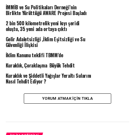
İMMİB ve Su Politikaları Derneği’nin
Birlikte Yürüttüğü AWARE Projesi Başladı
2 bin 500 kilometrelik yeni kıyı şeridi
oluştu, 35 yeni ada ortaya çıktı
Gelir Adaletsizliği ,İklim Eşitsizliği ve Su
Güvenliği İlişkisi
İklim Kanunu teklifi TBMM’de
Kuraklık, Çoraklaşma Büyük Tehdit
Kuraklık ve Şiddetli Yağışlar Yeraltı Sularını
Nasıl Tehdit Ediyor ?
YORUM ATMAK IÇIN TIKLA