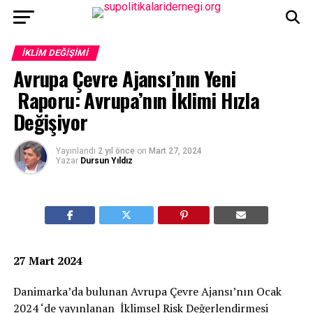
İKLIM DEĞIŞIMI
Avrupa Çevre Ajansı’nın Yeni
Raporu: Avrupa’nın İklimi Hızla
Değişiyor
Yayınlandı
2 yıl önce
on
Mart 27, 2024
Yazar
Dursun Yıldız
27 Mart 2024
Danimarka’da bulunan Avrupa Çevre Ajansı’nın Ocak
2024 ‘de yayınlanan İklimsel Risk Değerlendirmesi