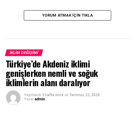
YORUM ATMAK IÇIN TIKLA
İKLIM DEĞIŞIMI
Türkiye’de Akdeniz iklimi
genişlerken nemli ve soğuk
iklimlerin alanı daralıyor
Yayınlandı
3 hafta önce
on
Temmuz 22, 2026
Yazar
admin