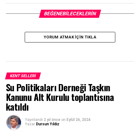
BEĞENEBILECEKLERIN
YORUM ATMAK IÇIN TIKLA
KENT SELLERI
Su Politikaları Derneği Taşkın
Kanunu Alt Kurulu toplantısına
katıldı
Yayınlandı
2 yıl önce
on
Eylül 26, 2024
Yazar
Dursun Yıldız