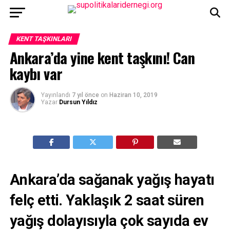
KENT TAŞKINLARI
Ankara’da yine kent taşkını! Can
kaybı var
Yayınlandı
7 yıl önce
on
Haziran 10, 2019
Yazar
Dursun Yıldız
Ankara’da sağanak yağış hayatı
felç etti. Yaklaşık 2 saat süren
yağış dolayısıyla çok sayıda ev