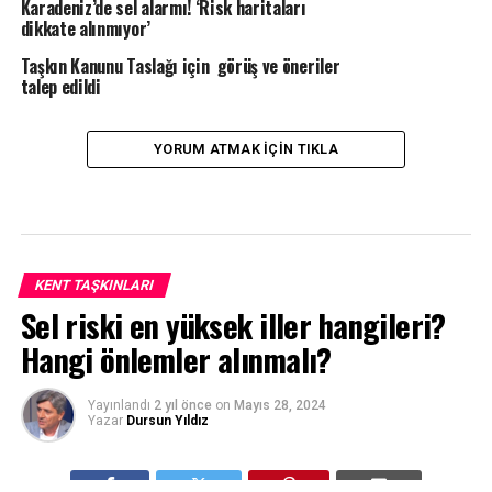
Karadeniz’de sel alarmı! ‘Risk haritaları
dikkate alınmıyor’
Taşkın Kanunu Taslağı için görüş ve öneriler
talep edildi
YORUM ATMAK IÇIN TIKLA
KENT TAŞKINLARI
Sel riski en yüksek iller hangileri?
Hangi önlemler alınmalı?
Yayınlandı
2 yıl önce
on
Mayıs 28, 2024
Yazar
Dursun Yıldız