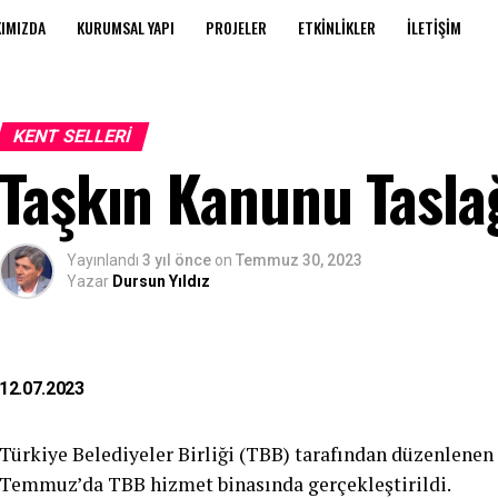
IMIZDA
KURUMSAL YAPI
PROJELER
ETKINLIKLER
İLETIŞIM
KENT SELLERI
Taşkın Kanunu Tasla
Yayınlandı
3 yıl önce
on
Temmuz 30, 2023
Yazar
Dursun Yıldız
12.07.2023
Türkiye Belediyeler Birliği (TBB) tarafından düzenlenen
Temmuz’da TBB hizmet binasında gerçekleştirildi.