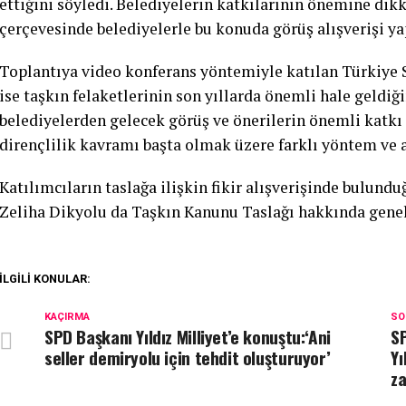
ettiğini söyledi. Belediyelerin katkılarının önemine dik
çerçevesinde belediyelerle bu konuda görüş alışverişi ya
Toplantıya video konferans yöntemiyle katılan Türkiye S
ise taşkın felaketlerinin son yıllarda önemli hale geldi
belediyelerden gelecek görüş ve önerilerin önemli katkı s
dirençlilik kavramı başta olmak üzere farklı yöntem ve a
Katılımcıların taslağa ilişkin fikir alışverişinde bulun
Zeliha Dikyolu da Taşkın Kanunu Taslağı hakkında genel
İLGILI KONULAR:
KAÇIRMA
SO
SPD Başkanı Yıldız Milliyet’e konuştu:‘Ani
SP
seller demiryolu için tehdit oluşturuyor’
Yı
za