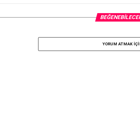
BEĞENEBILECE
YORUM ATMAK IÇI