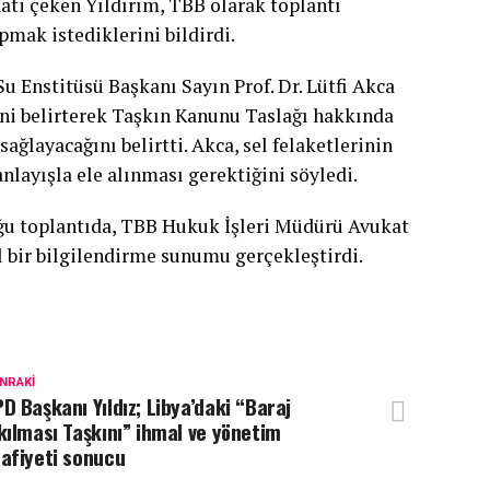
kati çeken Yıldırım, TBB olarak toplantı
pmak istediklerini bildirdi.
u Enstitüsü Başkanı Sayın Prof. Dr. Lütfi Akca
ğini belirterek Taşkın Kanunu Taslağı hakkında
ağlayacağını belirtti. Akca, sel felaketlerinin
nlayışla ele alınması gerektiğini söyledi.
duğu toplantıda, TBB Hukuk İşleri Müdürü Avukat
 bir bilgilendirme sunumu gerçekleştirdi.
NRAKI
D Başkanı Yıldız; Libya’daki “Baraj
kılması Taşkını” ihmal ve yönetim
afiyeti sonucu