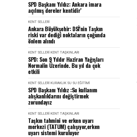
SPD Başkanı Yıldız: Ankara imara
açılmış dereler kentidir’
KENT SELLERI
Ankara Büyükşehir: DSİ'nin Taşkın
riski var dediği noktaların çoğunda
önlem alındı
KENT SELLERI
KENT TAŞKINLARI
SPD: Son 9 Yıldır Haziran Yağışları
Normalin Üzerinde. Bu yıl da çok
etkili
KENT SELLERI
KURAKLIK
SU
SU EĞİTİMİ
SPD Başkanı Yıldız :Su kullanım
alışkanlıklarını değiştirmek
zorundayız
KENT SELLERI
KENT TAŞKINLARI
Taşkın tahmini ve erken uyarı
merkezi (TATUM) çalışıyor,erken
uyarı sistemi kuruluyor