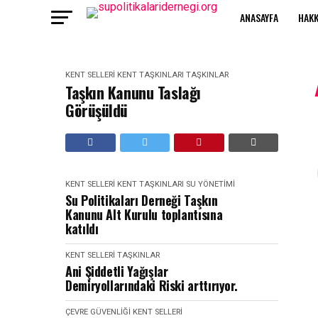
ANASAYFA
HAKK
KENT SELLERI
KENT TAŞKINLARI
TAŞKINLAR
Taşkın Kanunu Taslağı
Görüşüldü
KENT SELLERI
KENT TAŞKINLARI
SU YÖNETIMI
Su Politikaları Derneği Taşkın
Kanunu Alt Kurulu toplantısına
katıldı
KENT SELLERI
TAŞKINLAR
Ani Şiddetli Yağışlar
Demiryollarındaki Riski arttırıyor.
ÇEVRE GÜVENLIĞI
KENT SELLERI