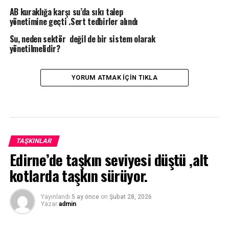
AB kuraklığa karşı su’da sıkı talep
yönetimine geçti .Sert tedbirler alındı
Su, neden sektör değil de bir sistem olarak
yönetilmelidir?
YORUM ATMAK IÇIN TIKLA
TAŞKINLAR
Edirne’de taşkın seviyesi düştü ,alt
kotlarda taşkın sürüyor.
Yayınlandı
5 ay önce
on
Şubat 28, 2026
Yazar
admin