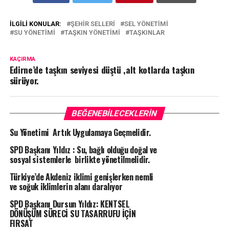
İLGILI KONULAR:
ŞEHIR SELLERI
SEL YÖNETIMI
SU YÖNETIMI
TAŞKIN YÖNETIMI
TAŞKINLAR
KAÇIRMA
Edirne’de taşkın seviyesi düştü ,alt kotlarda taşkın
sürüyor.
BEĞENEBILECEKLERIN
Su Yönetimi Artık Uygulamaya Geçmelidir.
SPD Başkanı Yıldız : Su, bağlı olduğu doğal ve
sosyal sistemlerle birlikte yönetilmelidir.
Türkiye’de Akdeniz iklimi genişlerken nemli
ve soğuk iklimlerin alanı daralıyor
SPD Başkanı Dursun Yıldız: KENTSEL
DÖNÜŞÜM SÜRECİ SU TASARRUFU İÇİN
FIRSAT