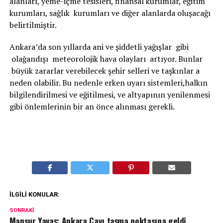
alanları, yeme-içme tesisleri, finansal kurumlar, eğitim
kurumları, sağlık kurumları ve diğer alanlarda oluşacağı
belirtilmiştir.
Ankara’da son yıllarda ani ve şiddetli yağışlar gibi
olağandışı meteorolojik hava olayları artıyor. Bunlar
büyük zararlar verebilecek şehir selleri ve taşkınlar a
neden olabilir. Bu nedenle erken uyarı sistemleri,halkın
bilgilendirilmesi ve eğitilmesi, ve altyapının yenilenmesi
gibi önlemlerinin bir an önce alınması gerekli.
İLGILI KONULAR:
SONRAKI
Mansur Yavaş: Ankara Çayı taşma noktasına geldi,