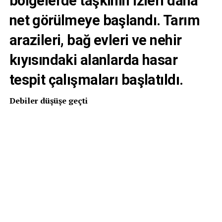
bölgelerde taşkının izleri daha
net görülmeye başlandı. Tarım
arazileri, bağ evleri ve nehir
kıyısındaki alanlarda hasar
tespit çalışmaları başlatıldı.
Debiler düşüşe geçti
Yoğun yağışlarla alarm seviyesine çıkan nehir debileri
düşüşe geçti. Afet uyarı seviyesi kırmızıdan sarıya
inerken, güncel ölçümlere göre Meriç Nehri Kirişhane
ölçüm istasyonunda debi 930 metreküp/saniye olarak
kaydedildi. İpsala’da ise debi 1530 metreküp/saniye
seviyesinde ölçüldü. Tunca Nehri’nin debisi 110
metreküp/saniye olarak sarı ikaz seviyesinde seyrediyor.
Yetkililer, Meriç Nehri’nde suyun yaklaşık 60 santimetre
çekildiğini bildirdi. Ancak özellikle alçak kotlu bölgelerde