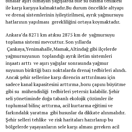
binalar aşırı olmayan yağışlarda bile su basma tehlikesi
ile karşı karşıya kalmaktadır.Bu durum öncelikle altyapı
ve drenaj sistemlerinin iyileştirilmesi, ayrık yağmursuyu
hatlarının yapılması gerekliliğini ortaya koymaktadır.
Ankara’da 8271 km atıksu 2875 km de yağmursuyu
toplama sistemi mevcuttur. Son yıllarda
Çankaya,Yenimahalle,Mamak,Altindağ gibi ilçelerde
yağmursuyunun toplandığı ayrık iletim sistemleri
inşaatı arttı ve aşırı yağışlar sonrasında yağmur
suyunun biriktiği bazı noktalarda drenaj tedbirleri alındı.
Ancak şehir sellerine karşı direncin arttırılması için
sadece kanal kapasitesini arttırma ,boru çapını büyütme
gibi su mühendisliği tedbirleri yetersiz kalabilir. Şehir
seli yönetiminde doğa tabanlı ekolojik çözümler ile
toplumsal bilinç arttırma, acil kurtarma eğitimi ve
farkındalık yaratma gibi hususlar da dikkate alınmalıdır.
Şehir selleri tehlike ve risk haritaları hazırlanıp bu
bölgelerde yaşayanların sele karşı alması gereken acil