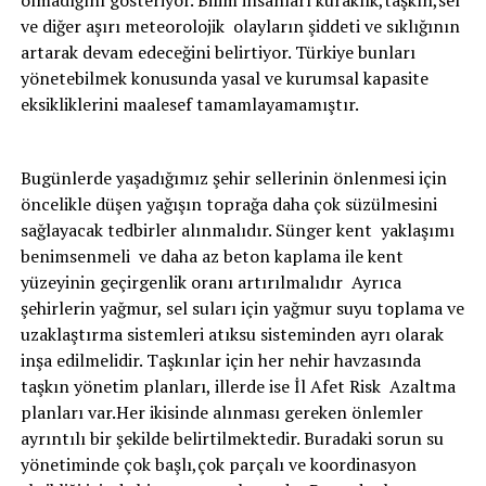
olmadığını gösteriyor. Bilim insanları kuraklık,taşkın,sel
ve diğer aşırı meteorolojik olayların şiddeti ve sıklığının
artarak devam edeceğini belirtiyor. Türkiye bunları
yönetebilmek konusunda yasal ve kurumsal kapasite
eksikliklerini maalesef tamamlayamamıştır.
Bugünlerde yaşadığımız şehir sellerinin önlenmesi için
öncelikle düşen yağışın toprağa daha çok süzülmesini
sağlayacak tedbirler alınmalıdır. Sünger kent yaklaşımı
benimsenmeli ve daha az beton kaplama ile kent
yüzeyinin geçirgenlik oranı artırılmalıdır Ayrıca
şehirlerin yağmur, sel suları için yağmur suyu toplama ve
uzaklaştırma sistemleri atıksu sisteminden ayrı olarak
inşa edilmelidir. Taşkınlar için her nehir havzasında
taşkın yönetim planları, illerde ise İl Afet Risk Azaltma
planları var.Her ikisinde alınması gereken önlemler
ayrıntılı bir şekilde belirtilmektedir. Buradaki sorun su
yönetiminde çok başlı,çok parçalı ve koordinasyon