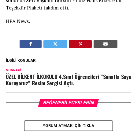
sonunda SPD Başkanı Dursun Yıldız Halis Erkek’e bir
Teşekkür Plaketi takdim etti.
HPA News.
İLGILI KONULAR:
SONRAKI
ÖZEL BİLKENT İLKOKULU 4.Sınıf Öğrencileri “Sanatla Suyu
Koruyoruz” Resim Sergisi Açtı.
BEĞENEBILECEKLERIN
YORUM ATMAK IÇIN TIKLA