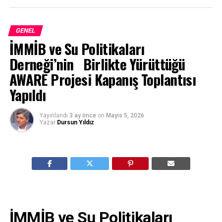
GENEL
İMMİB ve Su Politikaları
Derneği’nin Birlikte Yürüttüğü
AWARE Projesi Kapanış Toplantısı
Yapıldı
Yayınlandı
3 ay önce
on
Mayıs 5, 2026
Yazar
Dursun Yıldız
İMMİB ve Su Politikaları