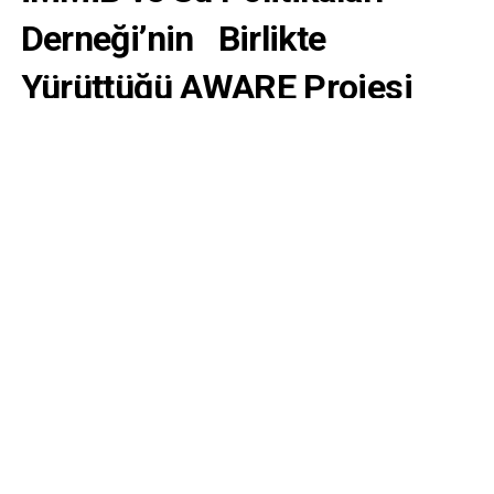
Derneği’nin Birlikte
Yürüttüğü AWARE Projesi
Kapanış Toplantısı Yapıldı
Aralık 2, 2025
02 Aralık 2025
Su Politikaları Derneği’nin İMMİB (İstanbul Maden ve
Metal İhracatçıları Birliği ) ile eş başvurucusu olduğu
AWARE -Su Kaybının Önlenmesiyle İklim Değişikliğine
Dayanıklılık ve Uyumun Desteklenmesi Projesi
(SANAYİDE SUYUN VERİMLİ KULLANILMASI) amaçlı
projede hizmetler
io Çevre Çözümleri Ar-Ge Ltd.
Şti.
tarafından verilmiştir.