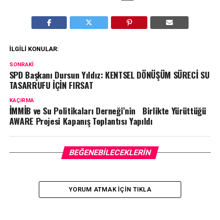
İLGILI KONULAR:
SONRAKI
SPD Başkanı Dursun Yıldız: KENTSEL DÖNÜŞÜM SÜRECİ SU
TASARRUFU İÇİN FIRSAT
KAÇIRMA
İMMİB ve Su Politikaları Derneği’nin Birlikte Yürüttüğü
AWARE Projesi Kapanış Toplantısı Yapıldı
BEĞENEBILECEKLERIN
YORUM ATMAK IÇIN TIKLA