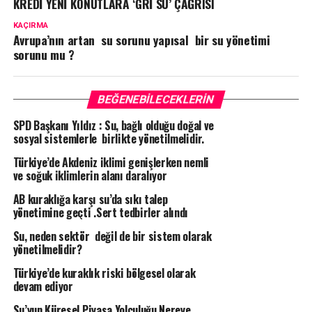
KREDİ YENİ KONUTLARA ‘GRİ SU’ ÇAĞRISI
KAÇIRMA
Avrupa’nın artan su sorunu yapısal bir su yönetimi
sorunu mu ?
BEĞENEBILECEKLERIN
SPD Başkanı Yıldız : Su, bağlı olduğu doğal ve
sosyal sistemlerle birlikte yönetilmelidir.
Türkiye’de Akdeniz iklimi genişlerken nemli
ve soğuk iklimlerin alanı daralıyor
AB kuraklığa karşı su’da sıkı talep
yönetimine geçti .Sert tedbirler alındı
Su, neden sektör değil de bir sistem olarak
yönetilmelidir?
Türkiye’de kuraklık riski bölgesel olarak
devam ediyor
Su’yun Küresel Piyasa Yolculuğu Nereye