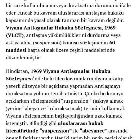
bir süre kullanılmama veya duraksatma durumunu ifade
eder Ancak bu kavram uluslararası antlaşma hukuku
kapsamında yasal olarak tanınan bir kavram değildir.
Viyana Antlaşmalar Hukuku Sözleşmesi, 1969
(VLCT)
, antlaşma yükümlülüklerini durdurma veya
askıya alma (suspension) konusu sözleşmenin
60.
maddesi
başta olmak üzere çeşitli maddelerinde
düzenlenmiştir.
Hindistan,
1969 Viyana Antlaşmalar Hukuku
Sözleşmesi
‘nde belirtilen kavramların dışında kalıp
yeterli düzeyde bir açıklama yapmadan Antlaşmayı
duraksatma yolunu tercih etmiştir. Çünkü bu konuyu
açıklarken sözleşmedeki “suspension “ (askıya almak
)yerine “abeyance “ (duraksatmak) terimin kullanarak
Viyana sözleşmesinin bağlayıcılığından uzak kalmak
istemiştir. Bilindiği gibi
uluslararası hukuk
literatüründe
“suspension”
ile
“abeyance”
arasında
önemli farklar vardır. Her iki terim bir şeyin geçici olarak