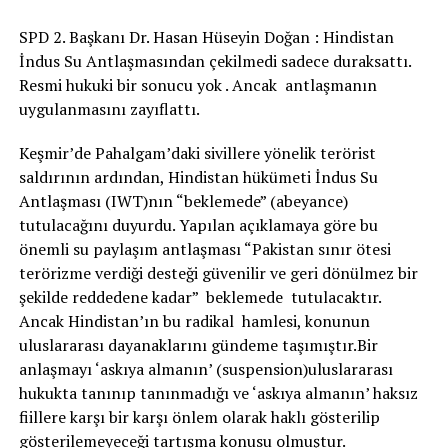
SPD 2. Başkanı Dr. Hasan Hüseyin Doğan : Hindistan
İndus Su Antlaşmasından çekilmedi sadece duraksattı.
Resmi hukuki bir sonucu yok . Ancak antlaşmanın
uygulanmasını zayıflattı.
Keşmir’de Pahalgam’daki sivillere yönelik terörist
saldırının ardından, Hindistan hükümeti İndus Su
Antlaşması (IWT)nın “beklemede” (abeyance)
tutulacağını duyurdu. Yapılan açıklamaya göre bu
önemli su paylaşım antlaşması “Pakistan sınır ötesi
terörizme verdiği desteği güvenilir ve geri dönülmez bir
şekilde reddedene kadar” beklemede tutulacaktır.
Ancak Hindistan’ın bu radikal hamlesi, konunun
uluslararası dayanaklarını gündeme taşımıştır.Bir
anlaşmayı ‘askıya almanın’ (suspension)uluslararası
hukukta tanınıp tanınmadığı ve ‘askıya almanın’ haksız
fiillere karşı bir karşı önlem olarak haklı gösterilip
gösterilemeyeceği tartışma konusu olmuştur.