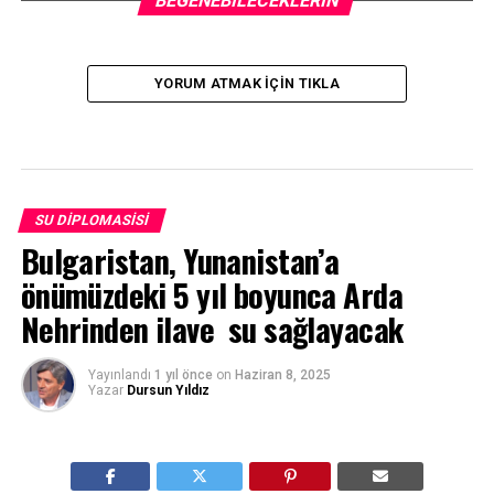
BEĞENEBILECEKLERIN
YORUM ATMAK IÇIN TIKLA
SU DIPLOMASISI
Bulgaristan, Yunanistan’a
önümüzdeki 5 yıl boyunca Arda
Nehrinden ilave su sağlayacak
Yayınlandı
1 yıl önce
on
Haziran 8, 2025
Yazar
Dursun Yıldız