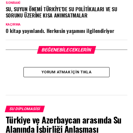
SONRAKI
SU, SUYUN ÖNEMİ TÜRKİYE’DE SU POLİTİKALARI VE SU
SORUNU ÜZERİNE KISA ANIMSATMALAR
KAÇIRMA
O kitap yayınlandı. Herkesin yaşamını ilgilendiriyor
BEĞENEBILECEKLERIN
YORUM ATMAK IÇIN TIKLA
SU DIPLOMASISI
Türkiye ve Azerbaycan arasında Su
Alanında İşbirliği Anlaşması