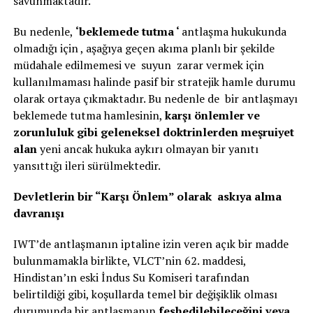
savunmaktadır.
Bu nedenle,
‘beklemede tutma ‘
antlaşma hukukunda
olmadığı için , aşağıya geçen akıma planlı bir şekilde
müdahale edilmemesi ve suyun zarar vermek için
kullanılmaması halinde pasif bir stratejik hamle durumu
olarak ortaya çıkmaktadır. Bu nedenle de bir antlaşmayı
beklemede tutma hamlesinin,
karşı önlemler ve
zorunluluk gibi geleneksel doktrinlerden meşruiyet
alan
yeni ancak hukuka aykırı olmayan bir yanıtı
yansıttığı ileri sürülmektedir.
Devletlerin bir “Karşı Önlem” olarak askıya alma
davranışı
IWT’de antlaşmanın iptaline izin veren açık bir madde
bulunmamakla birlikte, VLCT’nin 62. maddesi,
Hindistan’ın eski İndus Su Komiseri tarafından
belirtildiği gibi, koşullarda temel bir değişiklik olması
durumunda bir antlaşmanın
feshedilebileceğini veya