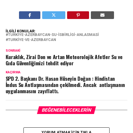
İLGILI KONULAR:
TURKIYE-AZERBAYCAN-SU-ISBIRLIGI-ANLASMASI
TURKIYE-VE-AZERBAYCAN
SONRAKI
Kuraklık, Zirai Don ve Artan Meteorolojik Afetler Su ve
Gıda Güvenliğimizi tehdit ediyor
KAÇIRMA
SPD 2. Başkanı Dr. Hasan Hüseyin Doğan : Hindistan
İndus Su Antlaşmasından çekilmedi. Ancak antlaşmanın
uygulanmasını zayıflattı.
BEĞENEBILECEKLERIN
YORUM ATMAK IÇIN TIKLA