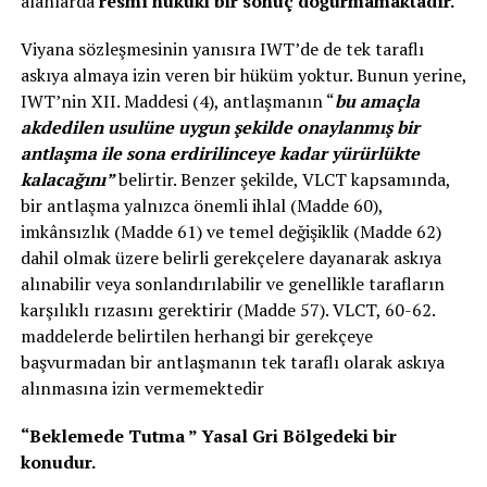
alanlarda
resmî hukuki bir sonuç doğurmamaktadır.
Viyana sözleşmesinin yanısıra IWT’de de tek taraflı
askıya almaya izin veren bir hüküm yoktur. Bunun yerine,
IWT’nin XII. Maddesi (4), antlaşmanın “
bu amaçla
akdedilen usulüne uygun şekilde onaylanmış bir
antlaşma ile sona erdirilinceye kadar yürürlükte
kalacağını”
belirtir. Benzer şekilde, VLCT kapsamında,
bir antlaşma yalnızca önemli ihlal (Madde 60),
imkânsızlık (Madde 61) ve temel değişiklik (Madde 62)
dahil olmak üzere belirli gerekçelere dayanarak askıya
alınabilir veya sonlandırılabilir ve genellikle tarafların
karşılıklı rızasını gerektirir (Madde 57). VLCT, 60-62.
maddelerde belirtilen herhangi bir gerekçeye
başvurmadan bir antlaşmanın tek taraflı olarak askıya
alınmasına izin vermemektedir
“Beklemede Tutma ” Yasal Gri Bölgedeki bir
konudur.