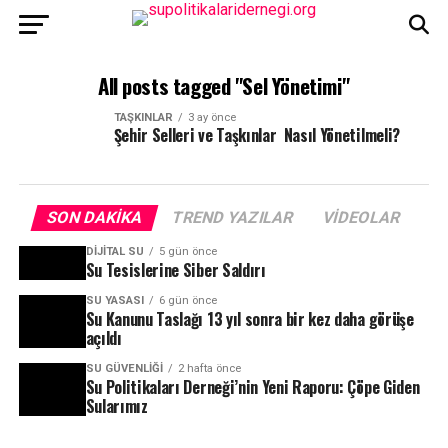
All posts tagged "Sel Yönetimi"
TAŞKINLAR
3 ay önce
Şehir Selleri ve Taşkınlar Nasıl Yönetilmeli?
SON DAKIKA
TREND YAZILAR
VIDEOLAR
DIJITAL SU
5 gün önce
Su Tesislerine Siber Saldırı
SU YASASI
6 gün önce
Su Kanunu Taslağı 13 yıl sonra bir kez daha görüşe
açıldı
SU GÜVENLIĞI
2 hafta önce
Su Politikaları Derneği’nin Yeni Raporu: Çöpe Giden
Sularımız