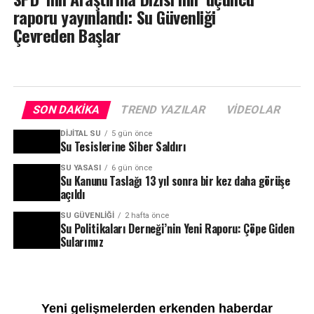
raporu yayınlandı: Su Güvenliği
Çevreden Başlar
SON DAKIKA
TREND YAZILAR
VIDEOLAR
DIJITAL SU
5 gün önce
Su Tesislerine Siber Saldırı
SU YASASI
6 gün önce
Su Kanunu Taslağı 13 yıl sonra bir kez daha görüşe
açıldı
SU GÜVENLIĞI
2 hafta önce
Su Politikaları Derneği’nin Yeni Raporu: Çöpe Giden
Sularımız
Yeni gelişmelerden erkenden haberdar