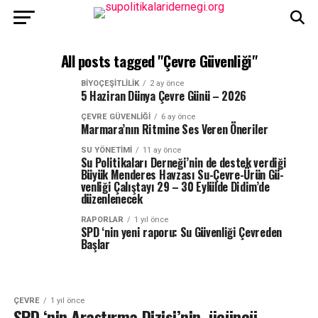
All posts tagged "Çevre Güvenliği"
BIYOÇEŞITLILIK
2 ay önce
5 Haziran Dünya Çevre Günü – 2026
ÇEVRE GÜVENLIĞI
6 ay önce
Marmara’nın Ritmine Ses Veren Öneriler
SU YÖNETIMI
11 ay önce
Su Politikaları Derneği’nin de destek verdiği
Büyük Men­de­res Hav­za­sı Su-Çev­re-Ürün Gü­
venliği Ça­lış­ta­yı 29 – 30 Ey­lül­de Didim’de
düzenlenecek
RAPORLAR
1 yıl önce
SPD ‘nin yeni raporu: Su Güvenliği Çevreden
Başlar
ÇEVRE
1 yıl önce
SPD ‘nin Araştırma Dizisi’nin üçüncü