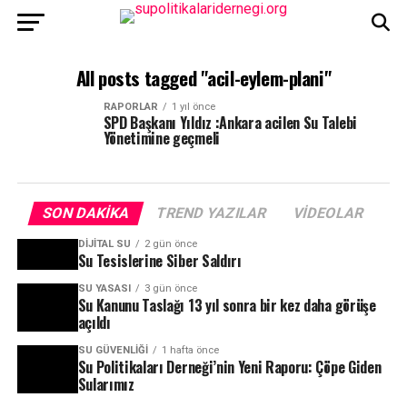
All posts tagged "acil-eylem-plani"
RAPORLAR
1 yıl önce
SPD Başkanı Yıldız :Ankara acilen Su Talebi
Yönetimine geçmeli
SON DAKIKA
TREND YAZILAR
VIDEOLAR
DIJITAL SU
2 gün önce
Su Tesislerine Siber Saldırı
SU YASASI
3 gün önce
Su Kanunu Taslağı 13 yıl sonra bir kez daha görüşe
açıldı
SU GÜVENLIĞI
1 hafta önce
Su Politikaları Derneği’nin Yeni Raporu: Çöpe Giden
Sularımız