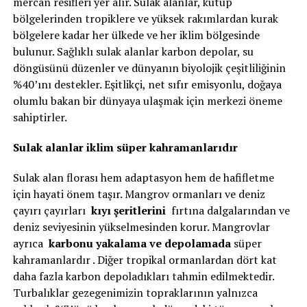
mercan resifleri yer alır. Sulak alanlar, kutup
bölgelerinden tropiklere ve yüksek rakımlardan kurak
bölgelere kadar her ülkede ve her iklim bölgesinde
bulunur. Sağlıklı sulak alanlar karbon depolar, su
döngüsünü düzenler ve dünyanın biyolojik çeşitliliğinin
%40’ını destekler. Eşitlikçi, net sıfır emisyonlu, doğaya
olumlu bakan bir dünyaya ulaşmak için merkezi öneme
sahiptirler.
Sulak alanlar iklim süper kahramanlarıdır
Sulak alan florası hem adaptasyon hem de hafifletme
için hayati önem taşır. Mangrov ormanları ve deniz
çayırı çayırları
kıyı şeritlerini
fırtına dalgalarından ve
deniz seviyesinin yükselmesinden korur. Mangrovlar
ayrıca
karbonu yakalama ve depolamada
süper
kahramanlardır . Diğer tropikal ormanlardan dört kat
daha fazla karbon depoladıkları tahmin edilmektedir.
Turbalıklar gezegenimizin topraklarının yalnızca