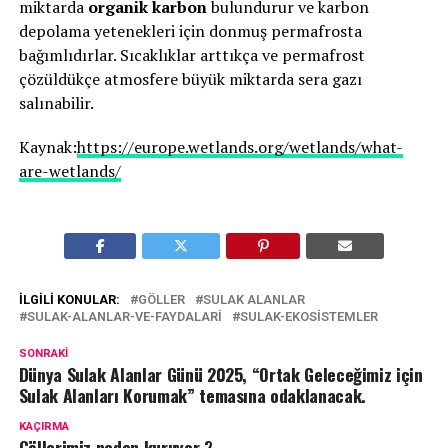
miktarda
organik karbon
bulundurur ve karbon
depolama yetenekleri için donmuş permafrosta
bağımlıdırlar. Sıcaklıklar arttıkça ve permafrost
çözüldükçe atmosfere büyük miktarda sera gazı
salınabilir.
Kaynak:
https://europe.wetlands.org/wetlands/what-
are-wetlands/
İLGILI KONULAR:
GÖLLER
SULAK ALANLAR
SULAK-ALANLAR-VE-FAYDALARI
SULAK-EKOSISTEMLER
SONRAKI
Dünya Sulak Alanlar Günü 2025, “Ortak Geleceğimiz için
Sulak Alanları Korumak” temasına odaklanacak.
KAÇIRMA
Göllerimiz neden kuruyor ?