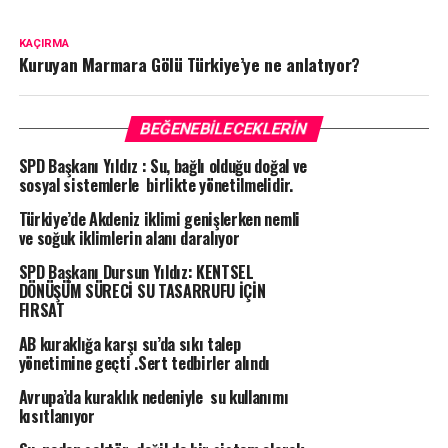
KAÇIRMA
Kuruyan Marmara Gölü Türkiye’ye ne anlatıyor?
BEĞENEBILECEKLERIN
SPD Başkanı Yıldız : Su, bağlı olduğu doğal ve
sosyal sistemlerle birlikte yönetilmelidir.
Türkiye’de Akdeniz iklimi genişlerken nemli
ve soğuk iklimlerin alanı daralıyor
SPD Başkanı Dursun Yıldız: KENTSEL
DÖNÜŞÜM SÜRECİ SU TASARRUFU İÇİN
FIRSAT
AB kuraklığa karşı su’da sıkı talep
yönetimine geçti .Sert tedbirler alındı
Avrupa’da kuraklık nedeniyle su kullanımı
kısıtlanıyor