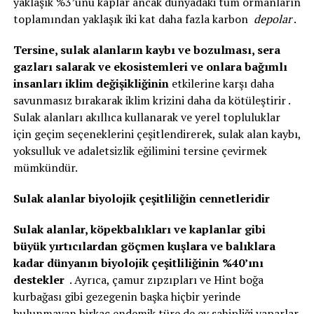
yaklaşık %3’ünü kaplar ancak dünyadaki tüm ormanların
toplamından yaklaşık iki kat daha fazla karbon
depolar
.
Tersine, sulak alanların kaybı ve bozulması, sera
gazları salarak ve ekosistemleri ve onlara bağımlı
insanları iklim değişikliğinin
etkilerine karşı daha
savunmasız bırakarak iklim krizini daha da kötüleştirir .
Sulak alanları akıllıca kullanarak ve yerel topluluklar
için geçim seçeneklerini çeşitlendirerek, sulak alan kaybı,
yoksulluk ve adaletsizlik eğilimini tersine çevirmek
mümkündür.
Sulak alanlar biyolojik çeşitliliğin cennetleridir
Sulak alanlar, köpekbalıkları ve kaplanlar gibi
büyük yırtıcılardan göçmen kuşlara ve balıklara
kadar dünyanın biyolojik çeşitliliğinin %40’ını
destekler
. Ayrıca, çamur zıpzıpları ve Hint boğa
kurbağası gibi gezegenin başka hiçbir yerinde
bulunmayan birkaç endemik türe de ev sahipliği yaparlar.