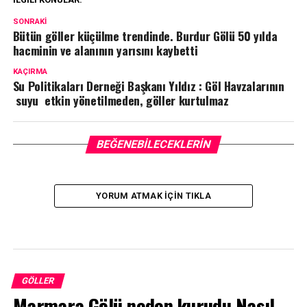
SONRAKI
Bütün göller küçülme trendinde. Burdur Gölü 50 yılda
hacminin ve alanının yarısını kaybetti
KAÇIRMA
Su Politikaları Derneği Başkanı Yıldız : Göl Havzalarının
suyu etkin yönetilmeden, göller kurtulmaz
BEĞENEBILECEKLERIN
YORUM ATMAK IÇIN TIKLA
GÖLLER
Marmara Gölü neden kurudu.Nasıl