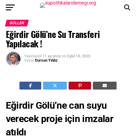
GÖLLER
Eğirdir Gölü’ne Su Transferi
Yapılacak !
Yayınlandı
11 ay önce
on
Eylül 10, 2025
Yazar
Dursun Yıldız
Eğirdir Gölü’ne can suyu
verecek proje için imzalar
atıldı