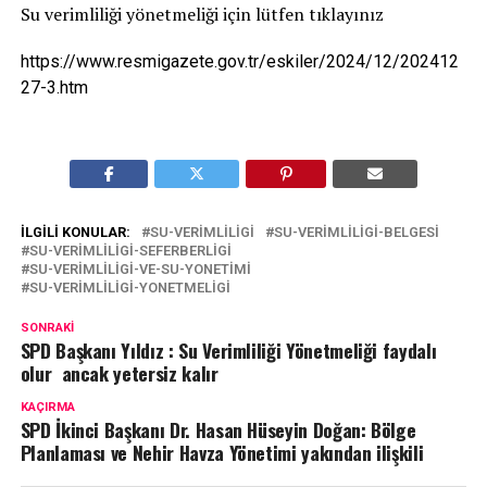
Su verimliliği yönetmeliği için lütfen tıklayınız
https://www.resmigazete.gov.tr/eskiler/2024/12/202412
27-3.htm
İLGILI KONULAR:
SU-VERIMLILIGI
SU-VERIMLILIGI-BELGESI
SU-VERIMLILIGI-SEFERBERLIGI
SU-VERIMLILIGI-VE-SU-YONETIMI
SU-VERIMLILIGI-YONETMELIGI
SONRAKI
SPD Başkanı Yıldız : Su Verimliliği Yönetmeliği faydalı
olur ancak yetersiz kalır
KAÇIRMA
SPD İkinci Başkanı Dr. Hasan Hüseyin Doğan: Bölge
Planlaması ve Nehir Havza Yönetimi yakından ilişkili