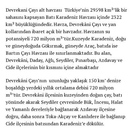
Devrekani Çayı alt havzası Türkiye’nin 29598 km²’lik bir
sahasını kapsayan Batı Karadeniz Havzası içinde 2322
km² büyüklüğündedir. Havza, Devrekâni Çayı ve yan
kollarından ibaret açık bir havzadır. Havzanın su
potansiyeli 720 milyon m³’tür.Kuzeyde Karadeniz, doğu
ve güneydoğuda Gökırmak, güneyde Araç, batıda ise
Bartın Çayı Havzası ile sınırlanmaktadır. Bu alan,
Devrekâni, Daday, Ağlı, Seydiler, Pınarbaşı, Azdavay ve
Cide ilçelerinin bir kısmını içine almaktadır
Devrekâni Çayı’nın uzunluğu yaklaşık 150 km’ denize
boşaldığı yerdeki yıllık ortalama debisi 720 milyon
m³’tür. Devrekâni ilçesinin kuzeyinden doğan çay, batı
yönünde akarak Seydiler çevresinde Bük, İncesu, Halat
ve Yamanlı dereleriyle bağlanarak Azdavay ilçesine
doğru, daha sonra Toka-Akçay ve Kanlıdere ile bağlanıp
Cide ilçesinin batısından Karadeniz’e dökülür.