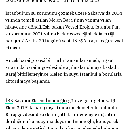
2022 Güncellenme: 09:02 – 21 Temmuz 2022
İstanbul’un su sorununu çözmek üzere Sakarya’da 2014
yılında temeli atılan Melen Barajı’nın yapımı yılan
hikayesine döndü.Eski bakan Veysel Eroğlu, İstanbul’un
su sorununu 2071 yılına kadar çözeceğini iddia ettiği
barajın 7 Aralık 2016 günü saat 13.59’da açılacağını vaat
etmişti.
Ancak baraj projesi bir türlü tamamlanamadı, inşaat
sırasında barajın gövdesinde açılmalar olmaya başladı.
Baraj bitirilemeyince Melen’in suyu İstanbul’a borularla
aktarılmaya başlandı.
İBB
Başkanı
Ekrem İmamoğlu
göreve gelir gelmez 19
Ekim 2019’da baraj inşaatında incelemelerde bulundu.
Baraj gövdesindeki derin çatlaklar nedeniyle inşaatın
durduğunu kamuoyuna duyuran İmamoğlu, konuyu sık
sık gündeme getirdi.Barajda 3 kez incelemede bulundu,