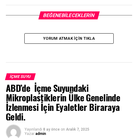
BEĞENEBILECEKLERIN
YORUM ATMAK IÇIN TIKLA
İÇME SUYU
ABD’de İçme Suyundaki
Mikroplastiklerin Ülke Genelinde
İzlenmesi İçin Eyaletler Biraraya
Geldi.
Yayınlandı
8 ay önce
on
Aralık 7, 2025
Yazar
admin