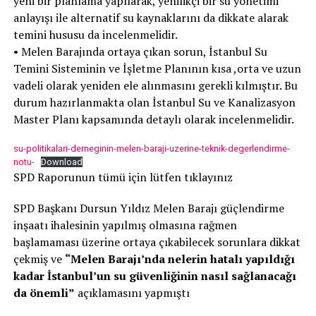
yeni bir planlama yapılarak, yenilikçi bir su yönetimi
anlayışı ile alternatif su kaynaklarını da dikkate alarak
temini hususu da incelenmelidir.
• Melen Barajında ortaya çıkan sorun, İstanbul Su
Temini Sisteminin ve İşletme Planının kısa ,orta ve uzun
vadeli olarak yeniden ele alınmasını gerekli kılmıştır. Bu
durum hazırlanmakta olan İstanbul Su ve Kanalizasyon
Master Planı kapsamında detaylı olarak incelenmelidir.
su-politikalari-derneginin-melen-baraji-uzerine-teknik-degerlendirme-
notu-
Download
SPD Raporunun tümü için lütfen tıklayınız
SPD Başkanı Dursun Yıldız Melen Barajı güçlendirme
inşaatı ihalesinin yapılmış olmasına rağmen
başlamaması üzerine ortaya çıkabilecek sorunlara dikkat
çekmiş ve
“Melen Barajı’nda nelerin hatalı yapıldığı
kadar İstanbul’un su güvenliğinin nasıl sağlanacağı
da önemli”
açıklamasını yapmıştı