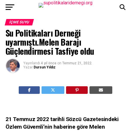
İÇME SUYU
Su Politikaları Derneği
uyarmıştı.Melen Barajı
Güçlendirmesi Tasfiye oldu
Yayınlandı
4 yıl önce
on
Temmuz 21, 2022
Yazar
Dursun Yıldız
21 Temmuz 2022 tarihli Sözcü Gazetesindeki
Özlem Güvemli’nin haberine göre Melen