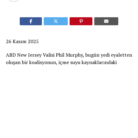
26 Kasım 2025
ABD New Jersey Valisi Phil Murphy, bugün yedi eyaletten
oluşan bir koalisyonun, içme suyu kaynaklarındaki
kirliliğin daha iyi anlaşılması amacıyla, ülke genelinde
içme suyu kaynaklarının mikroplastikler açısından
izlenmesini talep eden bir dilekçeyi ABD Çevre Koruma
Ajansı’na (EPA) sunulması için imzalamasına öncülük
etti.
Vali Murphy’nin hazırladığı dilekçe Delaware Valisi Matt
Meyer, Illinois Valisi J.B. Pritzker, Maryland Valisi Wes
Moore, Wisconsin Valisi Tony Evers, Michigan Valisi
Gretchen Whitmer ve Connecticut Valisi Ned Lamont