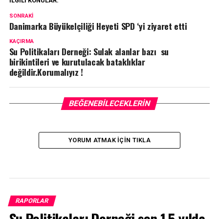
İLGILI KONULAR:
SONRAKI
Danimarka Büyükelçiliği Heyeti SPD ‘yi ziyaret etti
KAÇIRMA
Su Politikaları Derneği: Sulak alanlar bazı su
birikintileri ve kurutulacak bataklıklar
değildir.Korumalıyız !
BEĞENEBILECEKLERIN
YORUM ATMAK IÇIN TIKLA
RAPORLAR
Su Politikaları Derneği son 1,5 yılda