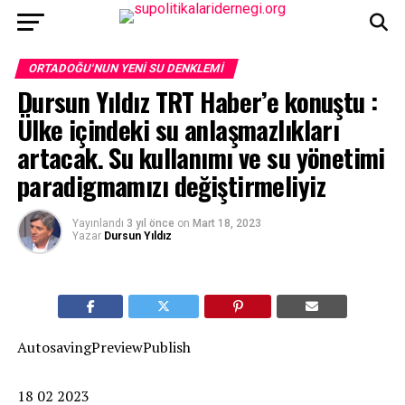
ORTADOĞU'NUN YENI SU DENKLEMI
Dursun Yıldız TRT Haber’e konuştu :
Ülke içindeki su anlaşmazlıkları
artacak. Su kullanımı ve su yönetimi
paradigmamızı değiştirmeliyiz
Yayınlandı
3 yıl önce
on
Mart 18, 2023
Yazar
Dursun Yıldız
AutosavingPreviewPublish
18 02 2023