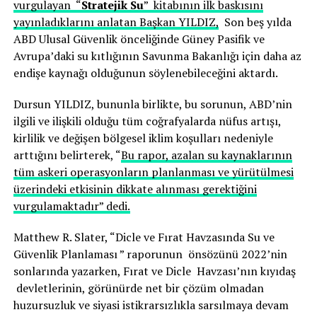
vurgulayan “
Stratejik Su
” kitabının ilk baskısını
yayınladıklarını anlatan Başkan YILDIZ,
Son beş yılda
ABD Ulusal Güvenlik önceliğinde Güney Pasifik ve
Avrupa’daki su kıtlığının Savunma Bakanlığı için daha az
endişe kaynağı olduğunun söylenebileceğini aktardı.
Dursun YILDIZ, bununla birlikte, bu sorunun, ABD’nin
ilgili ve ilişkili olduğu tüm coğrafyalarda nüfus artışı,
kirlilik ve değişen bölgesel iklim koşulları nedeniyle
arttığını belirterek, “
Bu rapor, azalan su kaynaklarının
tüm askeri operasyonların planlanması ve yürütülmesi
üzerindeki etkisinin dikkate alınması gerektiğini
vurgulamaktadır” dedi.
Matthew R. Slater, “Dicle ve Fırat Havzasında Su ve
Güvenlik Planlaması ” raporunun önsözünü 2022’nin
sonlarında yazarken, Fırat ve Dicle Havzası’nın kıyıdaş
devletlerinin, görünürde net bir çözüm olmadan
huzursuzluk ve siyasi istikrarsızlıkla sarsılmaya devam