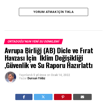
YORUM ATMAK IÇIN TIKLA
ORTADOĞU'NUN YENI SU DENKLEMI
Avrupa Birliği (AB) Dicle ve Fırat
Havzası İçin İklim Değişikliği
,Güvenlik ve Su Raporu Hazırlattı
Yayınlandı
5 yıl önce
on
Ocak 14, 2022
Yazar
Dursun Yıldız