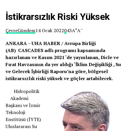
İstikrarsızlık Riski Yüksek
+
–
Çevre
Gündem
14 Ocak 2022
0
43A
A
ANKARA – UHA HABER / Avrupa Birliği
(AB) CASCADES adlı programı kapsamında
hazırlanan ve Kasım 2021 ‘de yayınlanan, Dicle ve
Fırat Havzasının da yer aldığı ‘İklim Değişikliği , Su
ve Gelecek İşbirliği Raporu’na göre, bölgesel
istikrarsızlık riski yüksek ve göçler artabilecek.
Hidropolitik
Akademi
Başkanı ve İzmir
Teknoloji
Enstitüsü (İYTE)
Uluslararası Su