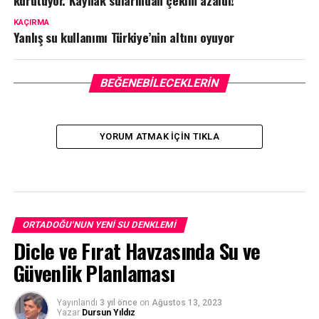
kurutuyor. Kaynak sularından çekim azaldı!
KAÇIRMA
Yanlış su kullanımı Türkiye’nin altını oyuyor
BEĞENEBILECEKLERIN
YORUM ATMAK IÇIN TIKLA
ORTADOĞU'NUN YENI SU DENKLEMI
Dicle ve Fırat Havzasında Su ve
Güvenlik Planlaması
Yayınlandı
3 yıl önce
on
Ağustos 13, 2023
Yazar
Dursun Yıldız