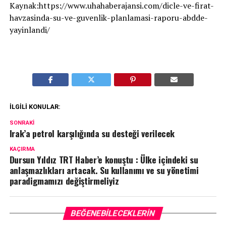
Kaynak:https://www.uhahaberajansi.com/dicle-ve-firat-
havzasinda-su-ve-guvenlik-planlamasi-raporu-abdde-
yayinlandi/
İLGILI KONULAR:
SONRAKI
Irak’a petrol karşılığında su desteği verilecek
KAÇIRMA
Dursun Yıldız TRT Haber’e konuştu : Ülke içindeki su
anlaşmazlıkları artacak. Su kullanımı ve su yönetimi
paradigmamızı değiştirmeliyiz
BEĞENEBILECEKLERIN