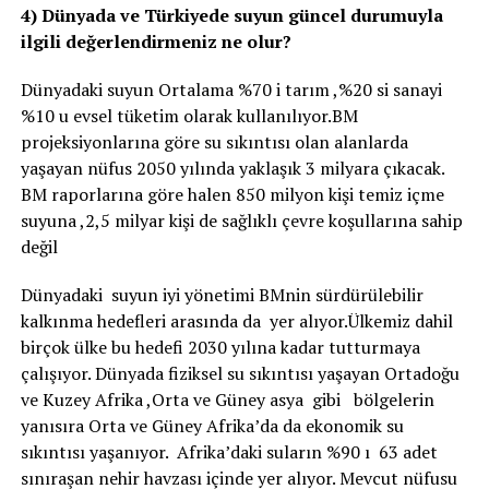
4) Dünyada ve Türkiyede suyun güncel durumuyla
ilgili değerlendirmeniz ne olur?
Dünyadaki suyun Ortalama %70 i tarım ,%20 si sanayi
%10 u evsel tüketim olarak kullanılıyor.BM
projeksiyonlarına göre su sıkıntısı olan alanlarda
yaşayan nüfus 2050 yılında yaklaşık 3 milyara çıkacak.
BM raporlarına göre halen 850 milyon kişi temiz içme
suyuna ,2,5 milyar kişi de sağlıklı çevre koşullarına sahip
değil
Dünyadaki suyun iyi yönetimi BMnin sürdürülebilir
kalkınma hedefleri arasında da yer alıyor.Ülkemiz dahil
birçok ülke bu hedefi 2030 yılına kadar tutturmaya
çalışıyor. Dünyada fiziksel su sıkıntısı yaşayan Ortadoğu
ve Kuzey Afrika ,Orta ve Güney asya gibi bölgelerin
yanısıra Orta ve Güney Afrika’da da ekonomik su
sıkıntısı yaşanıyor. Afrika’daki suların %90 ı 63 adet
sınıraşan nehir havzası içinde yer alıyor. Mevcut nüfusu