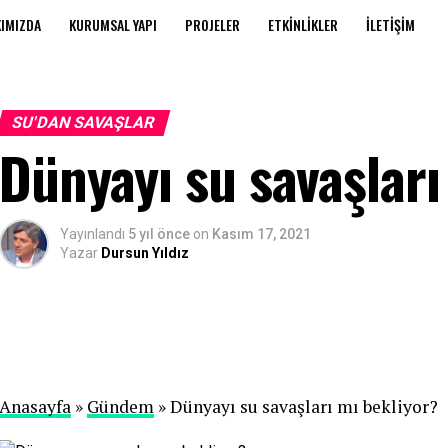
IMIZDA
KURUMSAL YAPI
PROJELER
ETKINLIKLER
İLETIŞIM
SU'DAN SAVAŞLAR
Dünyayı su savaşları
Yayınlandı
5 yıl önce
on
Kasım 17, 2021
Yazar
Dursun Yıldız
Anasayfa
»
Gündem
» Dünyayı su savaşları mı bekliyor?