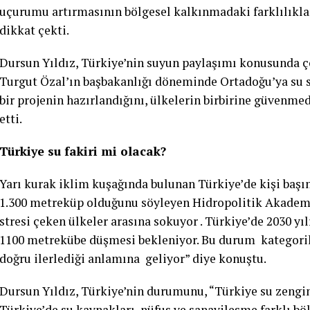
uçurumu artırmasının bölgesel kalkınmadaki farklılıklar
dikkat çekti.
Dursun Yıldız, Türkiye’nin suyun paylaşımı konusunda ço
Turgut Özal’ın başbakanlığı döneminde Ortadoğu’ya su s
bir projenin hazırlandığını, ülkelerin birbirine güvenme
etti.
Türkiye su fakiri mi olacak?
Yarı kurak iklim kuşağında bulunan Türkiye’de kişi başın
1.300 metreküp olduğunu söyleyen Hidropolitik Akademi
stresi çeken ülkeler arasına sokuyor . Türkiye’de 2030 yıl
1100 metrekübe düşmesi bekleniyor. Bu durum kategorik o
doğru ilerlediği anlamına geliyor” diye konuştu.
Dursun Yıldız, Türkiye’nin durumunu, “Türkiye su zengini 
Türkiye’de su kaynakları, nüfus ve sanayileşme farklı b