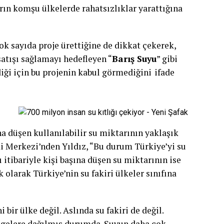
ın komşu ülkelerde rahatsızlıklar yarattığına
k sayıda proje ürettiğine de dikkat çekerek,
atışı sağlamayı hedefleyen “
Barış Suyu
” gibi
diği için bu projenin kabul görmediğini ifade
a düşen kullanılabilir su miktarının yaklaşık
 Merkezi’nden Yıldız, “Bu durum Türkiye’yi su
ı itibariyle kişi başına düşen su miktarının ise
larak Türkiye’nin su fakiri ülkeler sınıfına
bir ülke değil. Aslında su fakiri de değil.
ölgelere dağılmış durumda. Suyun daha çok