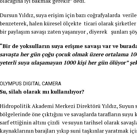
olacağına iyi bakmak gerekir” dedi.
Dursun Yıldız, suya erişim için bazı coğrafyalarda veril
benzeterek, halen küresel ölçekte ticari olarak şirketler
bir paylaşım savaşı zaten yaşanıyor , diyerek şunları şö
“Bir de yoksulların suya erişme savaşı var ve burad
savaşta her gün çoğu çocuk olmak üzere ortalama 1000 
yeterli suya ulaşamayan 1000 kişi her gün ölüyor” şe
OLYMPUS DIGITAL CAMERA
Su, silah olarak mı kullanılıyor?
Hidropolitik Akademi Merkezi Direktörü Yıldız, Suyun s
bölgelerinde öne çıktığını ve savaşlarda tarafların suyu
sarf ettiğinin altını çizdi ve suyun tarihsel olarak savaşl
kaynaklarının barajları yıkıp suni taşkınlar yaratmak içi