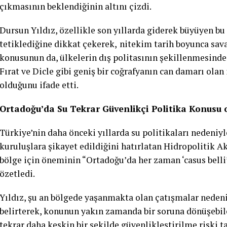
çıkmasının beklendiğinin altını çizdi.
Dursun Yıldız, özellikle son yıllarda giderek büyüyen bu 
tetiklediğine dikkat çekerek, nitekim tarih boyunca sava
konusunun da, ülkelerin dış politasının şekillenmesinde
Fırat ve Dicle gibi geniş bir coğrafyanın can damarı ola
olduğunu ifade etti.
Ortadoğu’da Su Tekrar Güvenlikçi Politika Konusu 
Türkiye’nin daha önceki yıllarda su politikaları nedeniyl
kuruluşlara şikayet edildiğini hatırlatan Hidropolitik 
bölge için öneminin “Ortadoğu’da her zaman ‘casus belli’
özetledi.
Yıldız, şu an bölgede yaşanmakta olan çatışmalar nede
belirterek, konunun yakın zamanda bir soruna dönüşebi
tekrar daha keskin bir şekilde güvenlikleştirilme riski ta