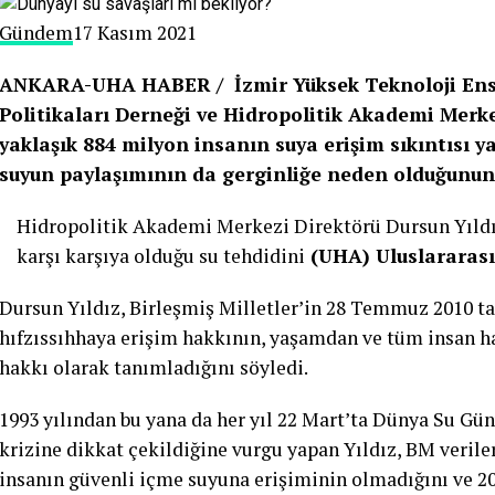
Gündem
17 Kasım 2021
ANKARA-UHA HABER / İzmir Yüksek Teknoloji Ensti
Politikaları Derneği ve Hidropolitik Akademi Merk
yaklaşık 884 milyon insanın suya erişim sıkıntısı y
suyun paylaşımının da gerginliğe neden olduğunun 
Hidropolitik Akademi Merkezi Direktörü Dursun Yıldız
karşı karşıya olduğu su tehdidini
(UHA) Uluslararası
Dursun Yıldız, Birleşmiş Milletler’in 28 Temmuz 2010 ta
hıfzıssıhhaya erişim hakkının, yaşamdan ve tüm insan h
hakkı olarak tanımladığını söyledi.
1993 yılından bu yana da her yıl 22 Mart’ta Dünya Su Gün
krizine dikkat çekildiğine vurgu yapan Yıldız, BM veril
insanın güvenli içme suyuna erişiminin olmadığını ve 2050