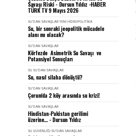
Savaşı Riski - Dursun Yıldız -HABER
TÜRK TV 9 Mayıs 2026
SU'DAN SAVAŞLAR
YENI HIDROPOLITIKA
Su, bir sonraki jeopolitik mücadele
alanı mı olacak?
SU'DAN SAVAŞLAR
Körfezde Asimetrik Su Savaşı ve
Potansiyel Sonuçları
SU
SU'DAN SAVAŞLAR
Su, nasıl silaha dönüştü?
SU'DAN SAVAŞLAR
Çorum'da 2 köy arasında su krizi!
SU'DAN SAVAŞLAR
Hindistan-Pakistan gerilimi
üzerine… - Dursun Yıldız
SU GÜVENLIĞI
SU'DAN SAVAŞLAR