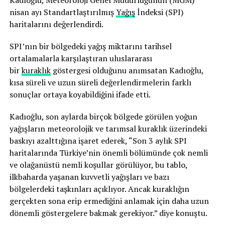
Kadıoğlu, Meteoroloji Genel Müdürlüğünün (MGM)
nisan ayı Standartlaştırılmış
Yağış
İndeksi (SPI)
haritalarını değerlendirdi.
SPI’nın bir bölgedeki yağış miktarını tarihsel
ortalamalarla karşılaştıran uluslararası
bir
kuraklık
göstergesi olduğunu anımsatan Kadıoğlu,
kısa süreli ve uzun süreli değerlendirmelerin farklı
sonuçlar ortaya koyabildiğini ifade etti.
Kadıoğlu, son aylarda birçok bölgede görülen yoğun
yağışların meteorolojik ve tarımsal kuraklık üzerindeki
baskıyı azalttığına işaret ederek, “Son 3 aylık SPI
haritalarında Türkiye’nin önemli bölümünde çok nemli
ve olağanüstü nemli koşullar görülüyor, bu tablo,
ilkbaharda yaşanan kuvvetli yağışları ve bazı
bölgelerdeki taşkınları açıklıyor. Ancak kuraklığın
gerçekten sona erip ermediğini anlamak için daha uzun
dönemli göstergelere bakmak gerekiyor.” diye konuştu.