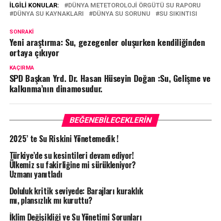
İLGILI KONULAR:
DÜNYA METETOROLOJI ÖRGÜTÜ SU RAPORU
DÜNYA SU KAYNAKLARI
DÜNYA SU SORUNU
SU SIKINTISI
SONRAKI
Yeni araştırma: Su, gezegenler oluşurken kendiliğinden
ortaya çıkıyor
KAÇIRMA
SPD Başkan Yrd. Dr. Hasan Hüseyin Doğan :Su, Gelişme ve
kalkınma’nın dinamosudur.
BEĞENEBILECEKLERIN
2025’ te Su Riskini Yönetemedik !
Türkiye’de su kesintileri devam ediyor!
Ülkemiz su fakirliğine mi sürükleniyor?
Uzmanı yanıtladı
Doluluk kritik seviyede: Barajları kuraklık
mı, plansızlık mı kuruttu?
İklim Değişikliği ve Su Yönetimi Sorunları