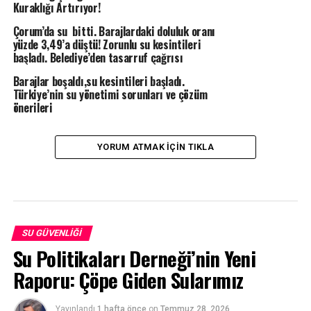
Kuraklığı Artırıyor!
Çorum’da su bitti. Barajlardaki doluluk oranı
yüzde 3,49’a düştü! Zorunlu su kesintileri
başladı. Belediye’den tasarruf çağrısı
Barajlar boşaldı,su kesintileri başladı.
Türkiye’nin su yönetimi sorunları ve çözüm
önerileri
YORUM ATMAK IÇIN TIKLA
SU GÜVENLIĞI
Su Politikaları Derneği’nin Yeni
Raporu: Çöpe Giden Sularımız
Yayınlandı
1 hafta önce
on
Temmuz 28, 2026