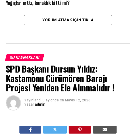
Yağışlar arttı, kuraklık bitti mi?
YORUM ATMAK IÇIN TIKLA
SU KAYNAKLARI
SPD Başkanı Dursun Yıldız:
Kastamonu Cürümören Barajı
Projesi Yeniden Ele Alınmalıdır !
Yayınlandı
3 ay önce
on
Mayıs 12, 2026
Yazar
admin