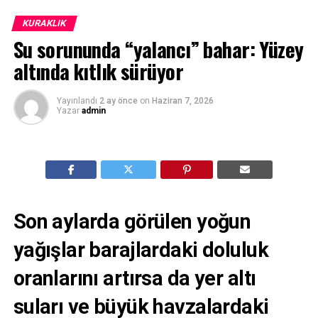
KURAKLIK
Su sorununda “yalancı” bahar: Yüzey
altında kıtlık sürüyor
Yayınlandı
2 ay önce
on
Haziran 7, 2026
Yazar
admin
Son aylarda görülen yoğun
yağışlar barajlardaki doluluk
oranlarını artırsa da yer altı
suları ve büyük havzalardaki