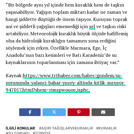
“Bir bölgede aynı yıl içinde hem kuraklık hem de taşkın
yaşanabiliyor. Yağışın toplam miktarı kadar ne zaman ve
hangi şiddette düştüğü de önem taşıyor. Kuruyan toprak
ani ve şiddetli yağışları ememediği için
sel
ve taşkın riski
artabiliyor. Meteorolojik kuraklık büyük ölçüde hafiflemiş
olsa da hidrolojik kuraklığın tamamen sona erdiğini
söylemek için erken. Özellikle Marmara, Ege, İç
Anadolu’nun bazı kesimleri ve Batı Karadeniz’de su
kaynaklarının toparlanması için zamana ihtiyaç var.”
Kaynak:
https://www.trthaber.com/haber/gundem/su-
sorununda-yalanci-bahar-yuzey-altinda-kitlik-suruyor-
947017.html?shem=rimspwouoe,isphc,
İLGILI KONULAR:
AŞIRI YAĞIŞLARVEKURAKLIK
KURAKLIK
SU SORUNU
TÜRKIYE