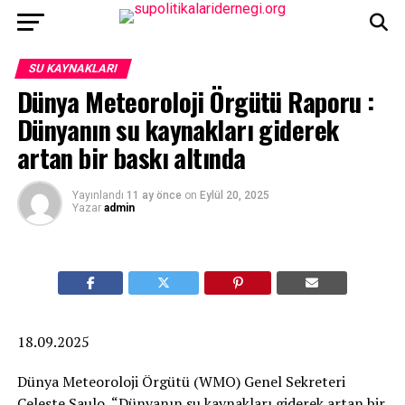
SU KAYNAKLARI
Dünya Meteoroloji Örgütü Raporu :
Dünyanın su kaynakları giderek
artan bir baskı altında
Yayınlandı
11 ay önce
on
Eylül 20, 2025
Yazar
admin
18.09.2025
Dünya Meteoroloji Örgütü (WMO) Genel Sekreteri
Celeste Saulo, “Dünyanın su kaynakları giderek artan bir