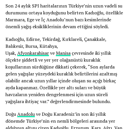
Son 24 aylık SPI haritalarının Türkiye’nin uzun vadeli su
durumunu ortaya koyduğunu belirten Kadıoğlu, özellikle
Marmara, Ege ve İç Anadolu’nun bazı kesimlerinde
önemli yağış eksikliklerinin devam ettiğini söyledi.
Kadıoğlu, Edirne, Tekirdağ, Kırklareli, Çanakkale,
Balıkesir, Bursa, Kütahya,
Uşak,
Afyonkarahisar
ve
Manisa
çevresinde iki yıllık
ölçekte şiddetli ve yer yer olağanüstü kuraklık
koşullarının sürdüğüne dikkati çekerek, “Son aylarda
gelen yağışlar yüzeydeki kuraklık belirtilerini azaltmış
olabilir ancak uzun yıllar içinde oluşan su açığı birkaç
ayda kapanmaz. Özellikle yer altı suları ve büyük
havzaların yeniden dengelenmesi için uzun süreli
yağışlara ihtiyaç var.” değerlendirmesinde bulundu.
Doğu
Anadolu
ve Doğu Karadeniz’in son iki yıllık
dönemde Türkiye’nin en nemli bölgeleri arasında yer
aldığının altını çizen Kadıoğlu, Erzurum, Kars, Ağrı, Van,