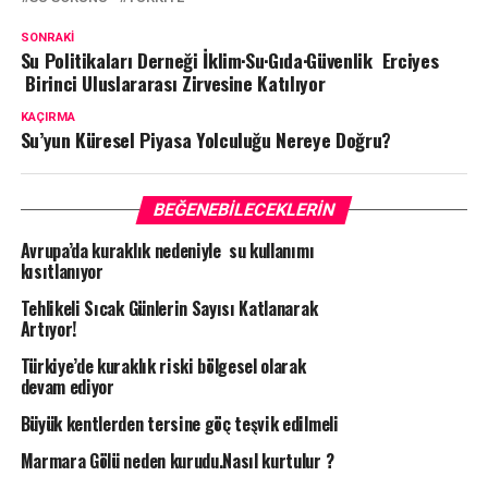
SONRAKI
Su Politikaları Derneği İklim·Su·Gıda·Güvenlik Erciyes
Birinci Uluslararası Zirvesine Katılıyor
KAÇIRMA
Su’yun Küresel Piyasa Yolculuğu Nereye Doğru?
BEĞENEBILECEKLERIN
Avrupa’da kuraklık nedeniyle su kullanımı
kısıtlanıyor
Tehlikeli Sıcak Günlerin Sayısı Katlanarak
Artıyor!
Türkiye’de kuraklık riski bölgesel olarak
devam ediyor
Büyük kentlerden tersine göç teşvik edilmeli
Marmara Gölü neden kurudu.Nasıl kurtulur ?