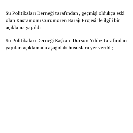
Su Politikaları Derneği tarafından , geçmişi oldukça eski
olan Kastamonu Cürümören Barajı Projesi ile ilgili bir
açıklama yapıldı
Su Politikaları Derneği Başkanı Dursun Yıldız tarafından
yapılan açıklamada aşağıdaki hususlara yer verildi;
Batı Karadeniz Havzası Devrekani Çayı üzerindeki
Cürümören Barajı projesi fikri oldukça eskiye, 1970’li
yıllara dayanmaktadır. Devrekani Çayı üzerinde Çayözü
köyü yakınında Cürümören’de planlanmış olan bu
barajın taşkın koruma, sulama ve enerji üretimi amaçlı
olarak hizmet verebileceği öne sürülmektedir.
Bölge insanı ,muhtarı ,yöneticileri ve milletvekilleri
Turgut Özal’ın Başbakanlık döneminden bu yana
Cürümören’de sulama amaçlı bir projenin gerekliliğini