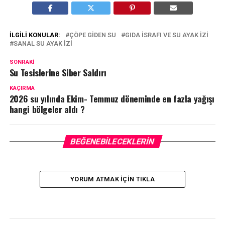
İLGILI KONULAR:
ÇÖPE GIDEN SU
GIDA ISRAFI VE SU AYAK IZI
SANAL SU AYAK IZI
SONRAKI
Su Tesislerine Siber Saldırı
KAÇIRMA
2026 su yılında Ekim- Temmuz döneminde en fazla yağışı
hangi bölgeler aldı ?
BEĞENEBILECEKLERIN
YORUM ATMAK IÇIN TIKLA