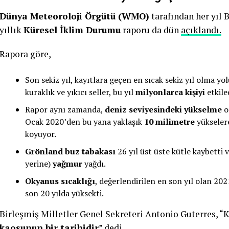
Dünya Meteoroloji Örgütü (WMO)
tarafından her yıl 
yıllık
Küresel İklim Durumu
raporu da dün
açıklandı.
Rapora göre,
Son sekiz yıl, kayıtlara geçen en sıcak sekiz yıl olma yolu
kuraklık ve yıkıcı seller, bu yıl
milyonlarca kişiyi
etkile
Rapor aynı zamanda,
deniz seviyesindeki yükselme
o
Ocak 2020’den bu yana yaklaşık
10 milimetre
yükselere
koyuyor.
Grönland
buz
tabakası
26 yıl üst üste kütle kaybetti v
yerine)
yağmur
yağdı.
Okyanus sıcaklığı
, değerlendirilen en son yıl olan 202
son 20 yılda yüksekti.
Birleşmiş Milletler Genel Sekreteri Antonio Guterres, 
kaosunun bir tarihidir
” dedi.