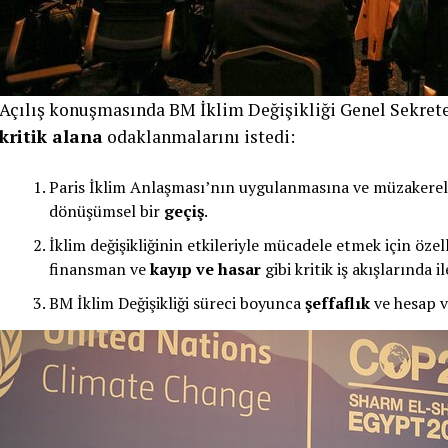
Açılış konuşmasında BM İklim Değişikliği Genel Sekret
kritik alana
odaklanmalarını istedi:
Paris İklim Anlaşması’nın uygulanmasına ve müzakere
dönüşümsel bir
geçiş
.
İklim değişikliğinin etkileriyle mücadele etmek için özel
finansman ve
kayıp ve hasar
gibi kritik iş akışlarında 
BM İklim Değişikliği süreci boyunca
şeffaflık
ve hesap ve