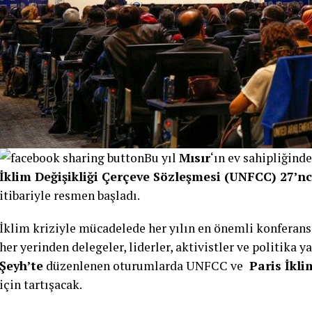
Bu yıl
Mısır
‘ın ev sahipliğin
İklim Değişikliği Çerçeve Sözleşmesi (UNFCC) 27’nc
itibariyle resmen başladı.
İklim kriziyle mücadelede her yılın en önemli konferansı
her yerinden delegeler, liderler, aktivistler ve politika ya
Şeyh’te
düzenlenen oturumlarda UNFCC ve
Paris İkl
için tartışacak.