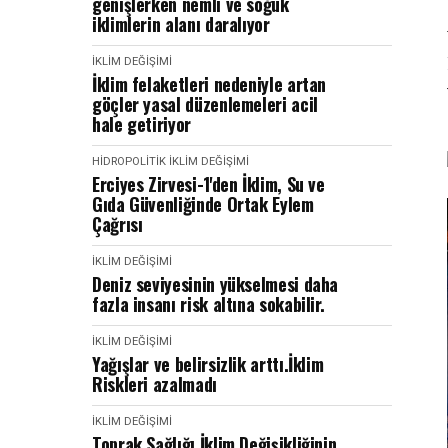
genişlerken nemli ve soğuk
iklimlerin alanı daralıyor
İKLIM DEĞIŞIMI
İklim felaketleri nedeniyle artan
göçler yasal düzenlemeleri acil
hale getiriyor
HIDROPOLITIK
İKLIM DEĞIŞIMI
Erciyes Zirvesi-1'den İklim, Su ve
Gıda Güvenliğinde Ortak Eylem
Çağrısı
İKLIM DEĞIŞIMI
Deniz seviyesinin yükselmesi daha
fazla insanı risk altına sokabilir.
İKLIM DEĞIŞIMI
Yağışlar ve belirsizlik arttı.İklim
Riskleri azalmadı
İKLIM DEĞIŞIMI
Toprak Sağlığı İklim Değişikliğinin