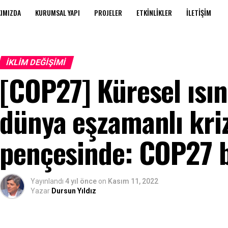
IMIZDA
KURUMSAL YAPI
PROJELER
ETKINLIKLER
İLETIŞIM
İKLIM DEĞIŞIMI
[COP27] Küresel ısı
dünya eşzamanlı kriz
pençesinde: COP27 b
Yayınlandı
4 yıl önce
on
Kasım 11, 2022
Yazar
Dursun Yıldız