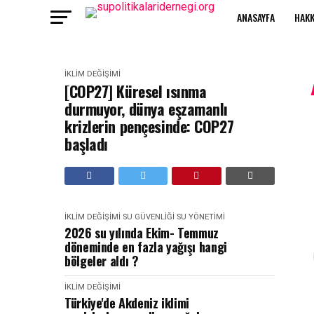
ANASAYFA
HAKK
İKLIM DEĞIŞIMI
[COP27] Küresel ısınma
durmuyor, dünya eşzamanlı
krizlerin pençesinde: COP27
başladı
İKLIM DEĞIŞIMI
SU GÜVENLIĞI
SU YÖNETIMI
2026 su yılında Ekim- Temmuz
döneminde en fazla yağışı hangi
bölgeler aldı ?
İKLIM DEĞIŞIMI
Türkiye'de Akdeniz iklimi