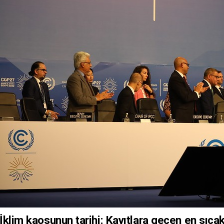
İklim kaosunun tarihi: Kayıtlara geçen en sıcak