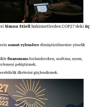
eri
Simon Stiell
hükümetlerden COP27’deki
üç
lerin
somut eylemlere
dönüştürülmesine yönelik
likle
finansmanı
hızlandırırken, azaltma, uyum,
ilerlemeyi pekiştirmek.
rebilirlik ilkelerini güçlendirmek.