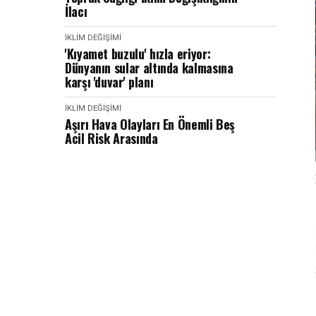
İlacı
İKLIM DEĞIŞIMI
'Kıyamet buzulu' hızla eriyor:
Dünyanın sular altında kalmasına
karşı 'duvar' planı
İKLIM DEĞIŞIMI
Aşırı Hava Olayları En Önemli Beş
Acil Risk Arasında