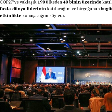
COP27’ye yaklaşık
190
ülkeden
40 binin üzerinde
katıl
fazla dünya liderinin
katılacağını ve birçoğunun
bugün
etkinlikte
konuşacağını söyledi.