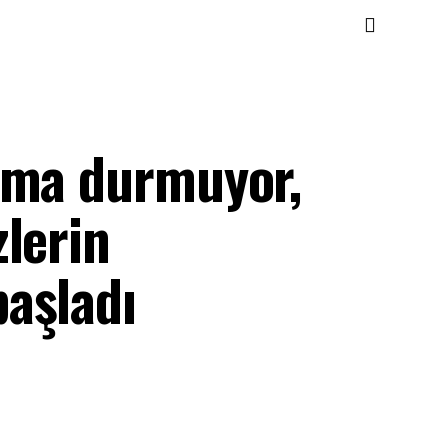
nma durmuyor,
lerin
aşladı