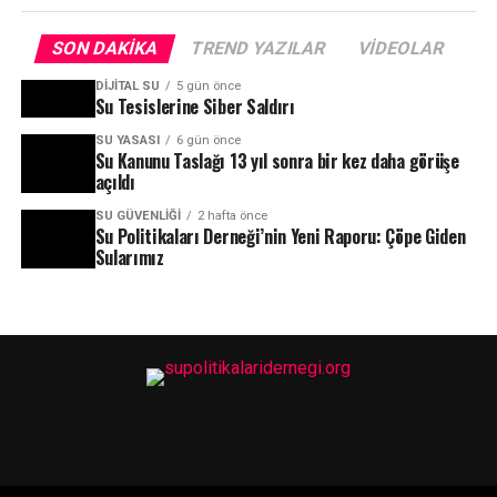
SON DAKIKA
TREND YAZILAR
VIDEOLAR
DIJITAL SU
5 gün önce
Su Tesislerine Siber Saldırı
SU YASASI
6 gün önce
Su Kanunu Taslağı 13 yıl sonra bir kez daha görüşe
açıldı
SU GÜVENLIĞI
2 hafta önce
Su Politikaları Derneği’nin Yeni Raporu: Çöpe Giden
Sularımız