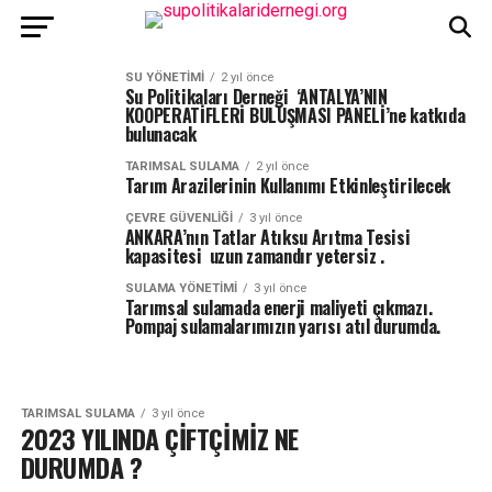
SU YÖNETIMI
2 yıl önce
Su Politikaları Derneği ‘ANTALYA’NIN
KOOPERATİFLERİ BULUŞMASI PANELİ’ne katkıda
bulunacak
TARIMSAL SULAMA
2 yıl önce
Tarım Arazilerinin Kullanımı Etkinleştirilecek
ÇEVRE GÜVENLIĞI
3 yıl önce
ANKARA’nın Tatlar Atıksu Arıtma Tesisi
kapasitesi uzun zamandır yetersiz .
SULAMA YÖNETIMI
3 yıl önce
Tarımsal sulamada enerji maliyeti çıkmazı.
Pompaj sulamalarımızın yarısı atıl durumda.
TARIMSAL SULAMA
3 yıl önce
2023 YILINDA ÇİFTÇİMİZ NE
DURUMDA ?