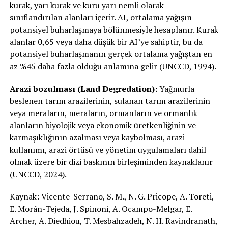
kurak, yarı kurak ve kuru yarı nemli olarak
sınıflandırılan alanları içerir. AI, ortalama yağışın
potansiyel buharlaşmaya bölünmesiyle hesaplanır. Kurak
alanlar 0,65 veya daha düşük bir AI’ye sahiptir, bu da
potansiyel buharlaşmanın gerçek ortalama yağıştan en
az %45 daha fazla olduğu anlamına gelir (UNCCD, 1994).
Arazi bozulması (Land Degredation):
Yağmurla
beslenen tarım arazilerinin, sulanan tarım arazilerinin
veya meraların, meraların, ormanların ve ormanlık
alanların biyolojik veya ekonomik üretkenliğinin ve
karmaşıklığının azalması veya kaybolması, arazi
kullanımı, arazi örtüsü ve yönetim uygulamaları dahil
olmak üzere bir dizi baskının birleşiminden kaynaklanır
(UNCCD, 2024).
Kaynak: Vicente-Serrano, S. M., N. G. Pricope, A. Toreti,
E. Morán-Tejeda, J. Spinoni, A. Ocampo-Melgar, E.
Archer, A. Diedhiou, T. Mesbahzadeh, N. H. Ravindranath,