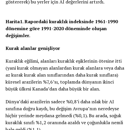
göstererek) bu yerler için AI değerlerini artırdı.
Harita1. Rapordaki kuraklık indeksinde 1961-1990
dönemine göre 1991-2020 döneminde oluşan
değişimler.
Kurak alanlar genişliyor
Kuraklık eğilimi, alanları kuraklık eşiklerinin ötesine itti
(yani kurak olmayan alanlardan kurak alanlara veya daha
az kurak kurak alan sınıflarından daha kurak sınıflara)
küresel arazilerin %7,6’sı, toplamda dünyanın ikinci
büyük ülkesi Kanada’dan daha büyük bir alan.
Dünya’daki arazilerin sadece %0,8’i daha ıslak bir AI
sınıfına doğru kaydı, bu değişim Avrupa’nın neredeyse
hiçbir yerinde meydana gelmedi (%0,1). Bu arada, soğuk
kuraklık sınıfı %1,2 oranında azaldı ve çoğunlukla nemli
hale geldi (%1,1).