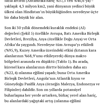
fazla artırdı (Antarktika hariç %37,5’ten %40,6’ya) –
yaklaşık 4,3 milyon km2, yani dünyanın yedinci büyük
ülkesi olan Hindistan’ın büyüklüğünden neredeyse üçte
bir daha büyük bir alan.
Son iki 30 yıllık dönemdeki kuraklık endeksi (AI)
değerleri (Şekil 5) özellikle Avrupa, Batı Amerika Birleşik
Devletleri, Brezilya, Asya (özellikle Doğu Asya) ve Orta
Afrika’da yaygındı. Neredeyse tüm Avrupa’yı etkiledi
(%95,9), Kuzey Amerika üzerindeki etkisi (kıtanın kara
alanlarının %68,9’unu etkileyerek) dünya makro
bölgeleri arasında en düşüktü (Tablo 1). Bu arada,
küresel kara alanlarının dörtte birinden daha azı
(%22,4) ıslanma eğilimi yaşadı; buna Orta Amerika
Birleşik Devletleri, Angola’nın Atlantik kıyısı ve
Güneydoğu Pasifik Asya (örneğin Malezya, Endonezya ve
Filipinler) dahildir. Son on yıllarda potansiyel
buharlaşma her yerde artarken, birkaç yerel alan hariç,
bu alanlardaki yağıştaki artış (ıslanma eğilimi