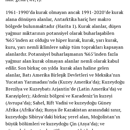
1961-1990’da kurak olmayan ancak 1991-2020’de kurak
alana dönüşen alanlar, Antarktika hariç her makro
bölgede bulunmaktadır (Harita 1). Kurak alanlar, düşen
yağmur miktarının potansiyel olarak buharlaşabilen
%65’inden az olduğu ve hiper kurak, kurak, yarı kurak,
kuru, yarı nemli iklimlere sahip tüm toprakları kapsayan
alanlardır. Potansiyel buharlaşmanın %65’inden fazla
yağmur alan kurak olmayan alanlar nemli olarak kabul
edilir. Son birkaç on yılda kurak alan haline gelen
alanlar, Batı Amerika Birleşik Devletleri ve Meksika’nın
Yucatan Yarımadası’nda (Kuzey Amerika’da); Kuzeydoğu
Brezilya ve Kuzeybatı Arjantin’de (Latin Amerika’da) ve
Karayipler); Akdeniz bölgesi ve Karadeniz’in kuzeyi
(Avrupa’da); Sahel, Rift Vadisi ve kuzeydoğu Güney
Afrika (Afrika’da); Rusya ile Kazakistan arasındaki sınır,
kuzeydoğu Sibirya’daki birkaç yerel alan, Moğolistan’ın
büyük bölümleri ve kuzeydoğu Çin (Asya’da); ve