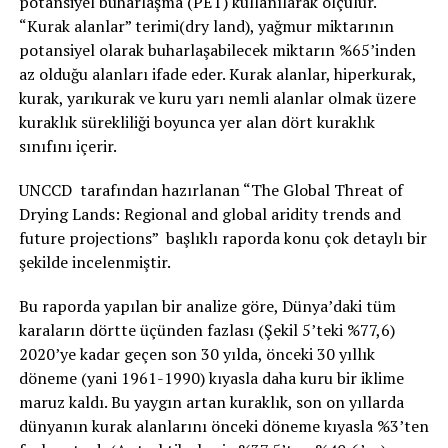
potansiyel buharlaşma (PET) kullanılarak ölçülür.
“Kurak alanlar” terimi(dry land), yağmur miktarının
potansiyel olarak buharlaşabilecek miktarın %65’inden
az olduğu alanları ifade eder. Kurak alanlar, hiperkurak,
kurak, yarıkurak ve kuru yarı nemli alanlar olmak üzere
kuraklık sürekliliği boyunca yer alan dört kuraklık
sınıfını içerir.
UNCCD tarafından hazırlanan “The Global Threat of
Drying Lands: Regional and global aridity trends and
future projections” başlıklı raporda konu çok detaylı bir
şekilde incelenmiştir.
Bu raporda yapılan bir analize göre, Dünya’daki tüm
karaların dörtte üçünden fazlası (Şekil 5’teki %77,6)
2020’ye kadar geçen son 30 yılda, önceki 30 yıllık
döneme (yani 1961-1990) kıyasla daha kuru bir iklime
maruz kaldı. Bu yaygın artan kuraklık, son on yıllarda
dünyanın kurak alanlarını önceki döneme kıyasla %3’ten