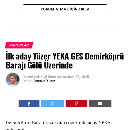
YORUM ATMAK IÇIN TIKLA
RAPORLAR
İlk aday Yüzer YEKA GES Demirköprü
Barajı Gölü Üzerinde
Yayınlandı
1 yıl önce
on
Haziran 27, 2025
Yazar
Dursun Yıldız
Demirköprü Barajı rezervuarı üzerinde aday YEKA
belirlendi