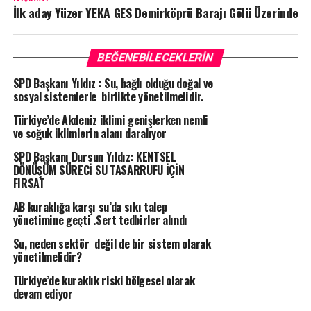
İlk aday Yüzer YEKA GES Demirköprü Barajı Gölü Üzerinde
BEĞENEBILECEKLERIN
SPD Başkanı Yıldız : Su, bağlı olduğu doğal ve
sosyal sistemlerle birlikte yönetilmelidir.
Türkiye’de Akdeniz iklimi genişlerken nemli
ve soğuk iklimlerin alanı daralıyor
SPD Başkanı Dursun Yıldız: KENTSEL
DÖNÜŞÜM SÜRECİ SU TASARRUFU İÇİN
FIRSAT
AB kuraklığa karşı su’da sıkı talep
yönetimine geçti .Sert tedbirler alındı
Su, neden sektör değil de bir sistem olarak
yönetilmelidir?
Türkiye’de kuraklık riski bölgesel olarak
devam ediyor