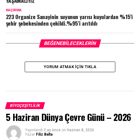
YAŞAMALIYIZ
KAÇIRMA
223 Organize Sanayinin suyunun yarısı kuyulardan %15’i
şehir şebekesinden çekildi.%95’i arıtıldı
BEĞENEBILECEKLERIN
YORUM ATMAK IÇIN TIKLA
BIYOÇEŞITLILIK
5 Haziran Dünya Çevre Günü – 2026
Yayınlandı
2 ay önce
on
Haziran 8, 2026
Yazar
Filiz Balta