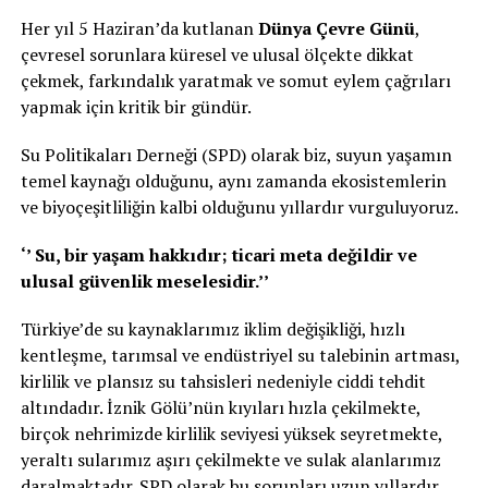
Her yıl 5 Haziran’da kutlanan
Dünya Çevre Günü
,
çevresel sorunlara küresel ve ulusal ölçekte dikkat
çekmek, farkındalık yaratmak ve somut eylem çağrıları
yapmak için kritik bir gündür.
Su Politikaları Derneği (SPD) olarak biz, suyun yaşamın
temel kaynağı olduğunu, aynı zamanda ekosistemlerin
ve biyoçeşitliliğin kalbi olduğunu yıllardır vurguluyoruz.
‘’ Su, bir yaşam hakkıdır; ticari meta değildir ve
ulusal güvenlik meselesidir.’’
Türkiye’de su kaynaklarımız iklim değişikliği, hızlı
kentleşme, tarımsal ve endüstriyel su talebinin artması,
kirlilik ve plansız su tahsisleri nedeniyle ciddi tehdit
altındadır. İznik Gölü’nün kıyıları hızla çekilmekte,
birçok nehrimizde kirlilik seviyesi yüksek seyretmekte,
yeraltı sularımız aşırı çekilmekte ve sulak alanlarımız
daralmaktadır. SPD olarak bu sorunları uzun yıllardır