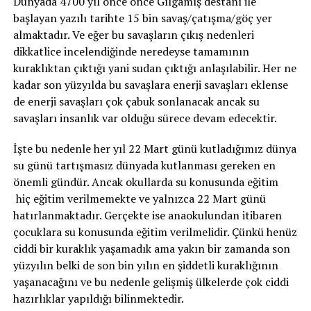
Dünyada 4700 yıl önce önce Gılgamış destanı ile
başlayan yazılı tarihte 15 bin savaş/çatışma/göç yer
almaktadır. Ve eğer bu savaşların çıkış nedenleri
dikkatlice incelendiğinde neredeyse tamamının
kuraklıktan çıktığı yani sudan çıktığı anlaşılabilir. Her ne
kadar son yüzyılda bu savaşlara enerji savaşları eklense
de enerji savaşları çok çabuk sonlanacak ancak su
savaşları insanlık var olduğu sürece devam edecektir.
İşte bu nedenle her yıl 22 Mart günü kutladığımız dünya
su günü tartışmasız dünyada kutlanması gereken en
önemli gündür. Ancak okullarda su konusunda eğitim
hiç eğitim verilmemekte ve yalnızca 22 Mart günü
hatırlanmaktadır. Gerçekte ise anaokulundan itibaren
çocuklara su konusunda eğitim verilmelidir. Çünkü henüz
ciddi bir kuraklık yaşamadık ama yakın bir zamanda son
yüzyılın belki de son bin yılın en şiddetli kuraklığının
yaşanacağını ve bu nedenle gelişmiş ülkelerde çok ciddi
hazırlıklar yapıldığı bilinmektedir.