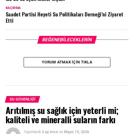
KAÇIRMA
Saadet Partisi Heyeti Su Politikaları Derneği’ni Ziyaret
Etti
BEĞENEBILECEKLERIN
YORUM ATMAK IÇIN TIKLA
SU GÜVENLIĞI
Arıtılmış su sağlık için yeterli mi;
kaliteli ve mineralli suların farkı
Yayınlandı
3 ay önce
on
Mayıs 19, 2026