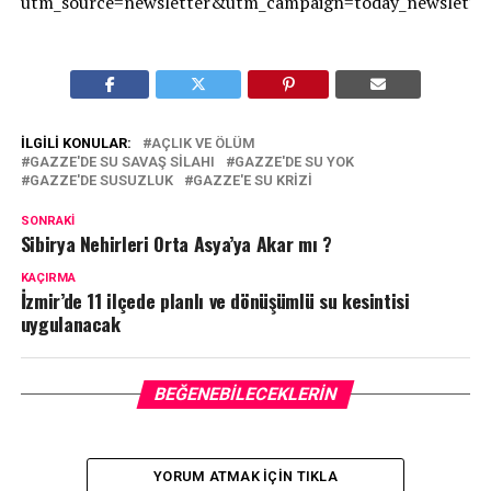
utm_source=newsletter&utm_campaign=today_newslet
İLGILI KONULAR:
AÇLIK VE ÖLÜM
GAZZE'DE SU SAVAŞ SILAHI
GAZZE'DE SU YOK
GAZZE'DE SUSUZLUK
GAZZE'E SU KRIZI
SONRAKI
Sibirya Nehirleri Orta Asya’ya Akar mı ?
KAÇIRMA
İzmir’de 11 ilçede planlı ve dönüşümlü su kesintisi
uygulanacak
BEĞENEBILECEKLERIN
YORUM ATMAK IÇIN TIKLA