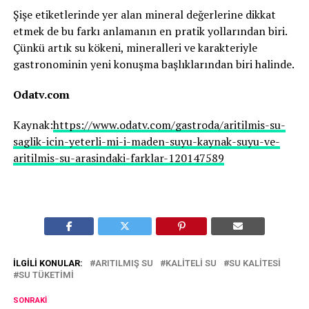
Şişe etiketlerinde yer alan mineral değerlerine dikkat
etmek de bu farkı anlamanın en pratik yollarından biri.
Çünkü artık su kökeni, mineralleri ve karakteriyle
gastronominin yeni konuşma başlıklarından biri halinde.
Odatv.com
Kaynak:
https://www.odatv.com/gastroda/aritilmis-su-
saglik-icin-yeterli-mi-i-maden-suyu-kaynak-suyu-ve-
aritilmis-su-arasindaki-farklar-120147589
İLGILI KONULAR:
ARITILMIŞ SU
KALITELI SU
SU KALITESI
SU TÜKETIMI
SONRAKI