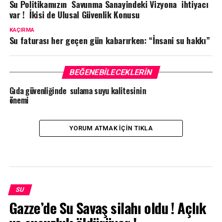
Su Politikamızın Savunma Sanayindeki Vizyona ihtiyacı
var ! İkisi de Ulusal Güvenlik Konusu
KAÇIRMA
Su faturası her geçen gün kabarırken: “İnsani su hakkı”
BEĞENEBILECEKLERIN
Gıda güvenliğinde sulama suyu kalitesinin
önemi
YORUM ATMAK IÇIN TIKLA
SU
Gazze’de Su Savaş silahı oldu ! Açlık