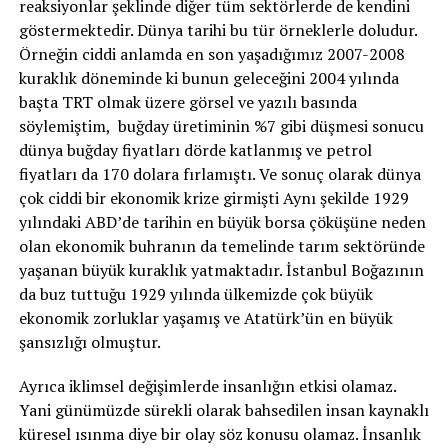
reaksiyonlar şeklinde diğer tüm sektörlerde de kendini
göstermektedir. Dünya tarihi bu tür örneklerle doludur.
Örneğin ciddi anlamda en son yaşadığımız 2007-2008
kuraklık döneminde ki bunun geleceğini 2004 yılında
başta TRT olmak üzere görsel ve yazılı basında
söylemiştim, buğday üretiminin %7 gibi düşmesi sonucu
dünya buğday fiyatları dörde katlanmış ve petrol
fiyatları da 170 dolara fırlamıştı. Ve sonuç olarak dünya
çok ciddi bir ekonomik krize girmişti Aynı şekilde 1929
yılındaki ABD’de tarihin en büyük borsa çöküşüne neden
olan ekonomik buhranın da temelinde tarım sektöründe
yaşanan büyük kuraklık yatmaktadır. İstanbul Boğazının
da buz tuttuğu 1929 yılında ülkemizde çok büyük
ekonomik zorluklar yaşamış ve Atatürk’ün en büyük
şansızlığı olmuştur.
Ayrıca iklimsel değişimlerde insanlığın etkisi olamaz.
Yani günümüzde sürekli olarak bahsedilen insan kaynaklı
küresel ısınma diye bir olay söz konusu olamaz. İnsanlık