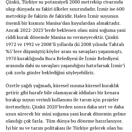
Çünkü, Türkiye su potansiyeli 2000 metreküp civarında
olup dünyada su fakiri ülkeler sınırındadır. İzmir ise 600
metreküp ile fakirin de fakiridir. Halen İzmir suyunun
önemli bir kısmını Manisa’dan kuyulardan almaktadır.
Ancak 2022-2023’lerde beklenen olası mini soğuma yani
ciddi kurak dönemde Manisa su vermeyecektir. Çünkü
1972 ve 1992 ve 2008’li yıllarda (ki 2008 yılında Tahtalı
%5’lere düşmüştü) köyler arası su savaşları yaşanmıştı.
1970 kuraklığında Buca Belediyesi ile İzmir Belediyesi
arasında dahi su savaşları yaşandığını hatırlarsak İzmir’i
çok zorlu günler beklediğini söyleyebiliriz.
Özetle yağdı yağmadı, küresel ısınma küresel kuraklık
getirir gibi hurafe bile olamayacak iddiaları bir kenara
bırakıp suyun verimli kullanımı ile tarım için projeler
üretmeliyiz. Çünkü 2020’lerden sonra daha sert ve daha
uzun sürecek bir mini soğuma yani kurak dönemin gelme
olasılığı çok fazla. Tüm dünya bu döneme hazırlanıyor.
İyi bir su ve tarım politakası ile Türkiye gelecek olan bu