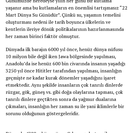
Günümüzde neredeyse yılın her günü bir kutlama
yaşanır ama bu kutlamaların en önemlisi tartışmasız “22
Mart Dünya Su Günüdür”. Çünkü su, yaşamın temelini
oluşturması nedeni ile tarih boyunca ülkelerin ve
kentlerin ileriye dönük politikalarının hazırlanmasında
her zaman birinci faktör olmuştur.
Dünyada ilk barajın 6000 yıl önce, henüz dünya nüfusu
10 milyon bile değil iken Jawa bölgesinde yapılması,
Anadolu’da ise henüz 600 bin civarında insanın yaşadığı
3250 yıl önce Hititler tarafından yapılması, insanlığın
geçmişte ne kadar kurak dönemler yaşadığını işaret
etmektedir. Aynı şekilde insanların çok tanrılı dinlerde
rüzgar, gök, güneş vs. gibi doğa olaylarına tapması, çok
tanrılı dinlere geçtikten sonra da yağmur dualarına
çıkmaları, insanlığın her zaman su ile yani iklimlerle bir
sorunu olduğunun göstergeleridir.