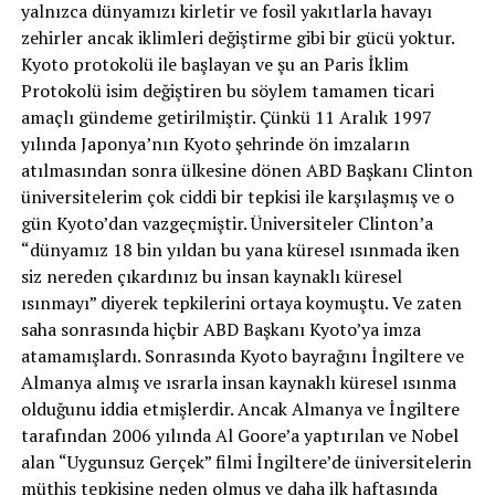
yalnızca dünyamızı kirletir ve fosil yakıtlarla havayı
zehirler ancak iklimleri değiştirme gibi bir gücü yoktur.
Kyoto protokolü ile başlayan ve şu an Paris İklim
Protokolü isim değiştiren bu söylem tamamen ticari
amaçlı gündeme getirilmiştir. Çünkü 11 Aralık 1997
yılında Japonya’nın Kyoto şehrinde ön imzaların
atılmasından sonra ülkesine dönen ABD Başkanı Clinton
üniversitelerim çok ciddi bir tepkisi ile karşılaşmış ve o
gün Kyoto’dan vazgeçmiştir. Üniversiteler Clinton’a
“dünyamız 18 bin yıldan bu yana küresel ısınmada iken
siz nereden çıkardınız bu insan kaynaklı küresel
ısınmayı” diyerek tepkilerini ortaya koymuştu. Ve zaten
saha sonrasında hiçbir ABD Başkanı Kyoto’ya imza
atamamışlardı. Sonrasında Kyoto bayrağını İngiltere ve
Almanya almış ve ısrarla insan kaynaklı küresel ısınma
olduğunu iddia etmişlerdir. Ancak Almanya ve İngiltere
tarafından 2006 yılında Al Goore’a yaptırılan ve Nobel
alan “Uygunsuz Gerçek” filmi İngiltere’de üniversitelerin
müthiş tepkisine neden olmuş ve daha ilk haftasında