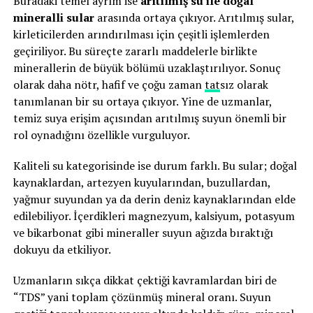
Buradaki temel ayrım ise
arıtılmış su ile doğal
mineralli sular
arasında ortaya çıkıyor. Arıtılmış sular,
kirleticilerden arındırılması için çeşitli işlemlerden
geçiriliyor. Bu süreçte zararlı maddelerle birlikte
minerallerin de büyük bölümü uzaklaştırılıyor. Sonuç
olarak daha nötr, hafif ve çoğu zaman
tat
sız olarak
tanımlanan bir su ortaya çıkıyor. Yine de uzmanlar,
temiz suya erişim açısından arıtılmış suyun önemli bir
rol oynadığını özellikle vurguluyor.
Kaliteli su kategorisinde ise durum farklı. Bu sular; doğal
kaynaklardan, artezyen kuyularından, buzullardan,
yağmur suyundan ya da derin deniz kaynaklarından elde
edilebiliyor. İçerdikleri magnezyum, kalsiyum, potasyum
ve bikarbonat gibi mineraller suyun ağızda bıraktığı
dokuyu da etkiliyor.
Uzmanların sıkça dikkat çektiği kavramlardan biri de
“TDS” yani toplam çözünmüş mineral oranı. Suyun