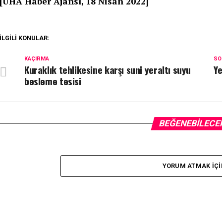
[U
HA Haber Ajansı, 18 Nisan 2022]
İLGILI KONULAR:
KAÇIRMA
SO
Kuraklık tehlikesine karşı suni yeraltı suyu
Ye
besleme tesisi
BEĞENEBILECE
YORUM ATMAK IÇI