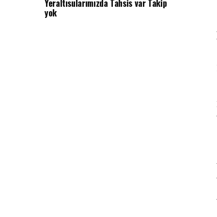
Yeraltısularımızda Tahsis var Takip
yok