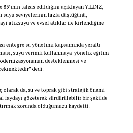
 85’inin tahsis edildiğini açıklayan YILDIZ,
 suyu seviyelerinin hızla düştüğünü,
yi atıksuyu ve evsel atıklar ile kirlendiğine
ası entegre su yönetimi kapsamında yeraltı
tırması, suyu verimli kullanmaya yönelik eğitim
 modernizasyonunun desteklenmesi ve
erekmektedir” dedi.
olarak da, su ve toprak gibi stratejik önemi
l faydayı gözeterek sürdürülebilir bir şekilde
ttırmak zorunda olduğumuzu kaydetti.