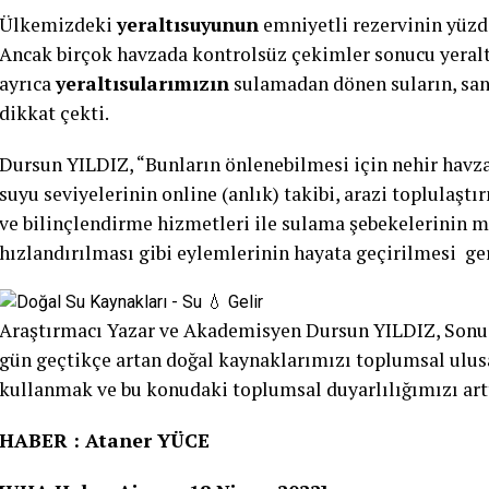
Ülkemizdeki
yeraltısuyunun
emniyetli rezervinin yüzde
Ancak birçok havzada kontrolsüz çekimler sonucu yeraltı
ayrıca
yeraltısularımızın
sulamadan dönen suların, sana
dikkat çekti.
Dursun YILDIZ, “Bunların önlenebilmesi için nehir havz
suyu seviyelerinin online (anlık) takibi, arazi toplulaş
ve bilinçlendirme hizmetleri ile sulama şebekelerinin
hızlandırılması gibi eylemlerinin hayata geçirilmesi g
Araştırmacı Yazar ve Akademisyen Dursun YILDIZ, Sonuç 
gün geçtikçe artan doğal kaynaklarımızı toplumsal ulusa
kullanmak ve bu konudaki toplumsal duyarlılığımızı ar
HABER : Ataner YÜCE