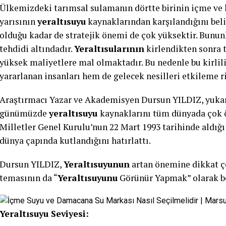
Ülkemizdeki tarımsal sulamanın dörtte birinin içme ve 
yarısının
yeraltısuyu
kaynaklarından karşılandığını bel
olduğu kadar de stratejik önemi de çok yüksektir. Bununla
tehdidi altındadır.
Yeraltısularının
kirlendikten sonra 
yüksek maliyetlere mal olmaktadır. Bu nedenle bu kirli
yararlanan insanları hem de gelecek nesilleri etkileme r
Araştırmacı Yazar ve Akademisyen Dursun YILDIZ, yukarı
günümüzde
yeraltısuyu
kaynaklarını tüm dünyada çok ö
Milletler Genel Kurulu’nun 22 Mart 1993 tarihinde aldığı 
dünya çapında kutlandığını hatırlattı.
Dursun YILDIZ,
Yeraltısuyunun
artan önemine dikkat ç
temasının da “
Yeraltısuyunu
Görünür Yapmak” olarak bel
Yeraltısuyu Seviyesi: