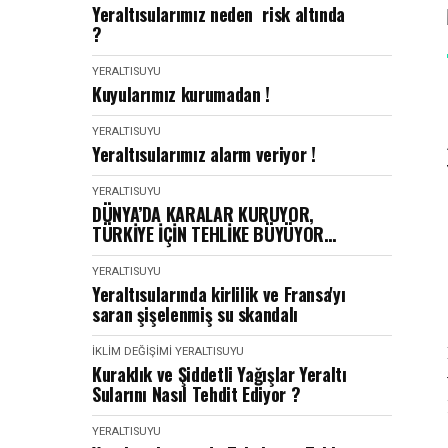
Yeraltısularımız neden risk altında
?
YERALTISUYU
Kuyularımız kurumadan !
YERALTISUYU
Yeraltısularımız alarm veriyor !
YERALTISUYU
DÜNYA’DA KARALAR KURUYOR,
TÜRKİYE İÇİN TEHLİKE BÜYÜYOR…
YERALTISUYU
Yeraltısularında kirlilik ve Fransa'yı
saran şişelenmiş su skandalı
İKLIM DEĞIŞIMI
YERALTISUYU
Kuraklık ve Şiddetli Yağışlar Yeraltı
Sularını Nasıl Tehdit Ediyor ?
YERALTISUYU