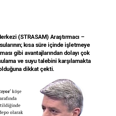
Merkezi (STRASAM) Araştırmacı –
ularının; kısa süre içinde işletmeye
aması gibi avantajlarından dolayı çok
ulama ve suyu talebini karşılamakta
 olduğuna dikkat çekti.
tıyor
‘ köşe
tarafında
etildiğinde
depo olarak