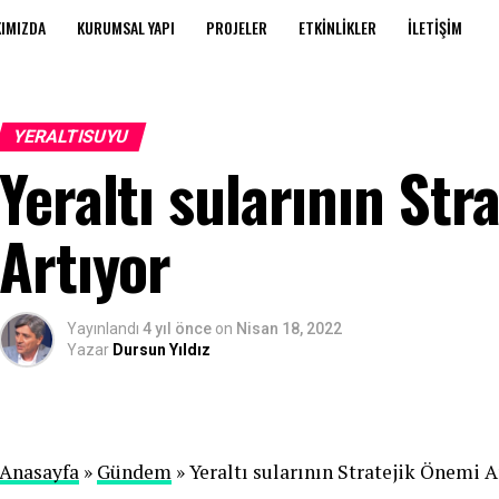
IMIZDA
KURUMSAL YAPI
PROJELER
ETKINLIKLER
İLETIŞIM
YERALTISUYU
Yeraltı sularının Str
Artıyor
Yayınlandı
4 yıl önce
on
Nisan 18, 2022
Yazar
Dursun Yıldız
Anasayfa
»
Gündem
» Yeraltı sularının Stratejik Önemi A