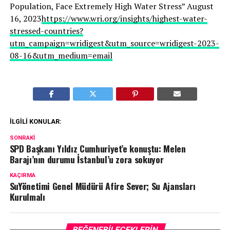
Population, Face Extremely High Water Stress” August
16, 2023
https://www.wri.org/insights/highest-water-
stressed-countries?
utm_campaign=wridigest&utm_source=wridigest-2023-
08-16&utm_medium=email
İLGILI KONULAR:
SONRAKI
SPD Başkanı Yıldız Cumhuriyet’e konuştu: Melen
Barajı’nın durumu İstanbul’u zora sokuyor
KAÇIRMA
SuYönetimi Genel Müdürü Afire Sever; Su Ajansları
Kurulmalı
BEĞENEBILECEKLERIN