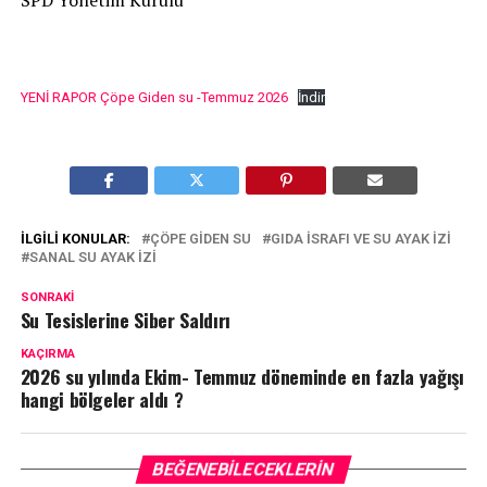
SPD Yönetim Kurulu
YENİ RAPOR Çöpe Giden su -Temmuz 2026
İndir
İLGILI KONULAR:
ÇÖPE GIDEN SU
GIDA ISRAFI VE SU AYAK IZI
SANAL SU AYAK IZI
SONRAKI
Su Tesislerine Siber Saldırı
KAÇIRMA
2026 su yılında Ekim- Temmuz döneminde en fazla yağışı
hangi bölgeler aldı ?
BEĞENEBILECEKLERIN