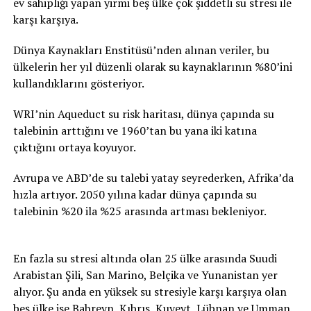
ev sahipliği yapan yirmi beş ülke çok şiddetli su stresi ile
karşı karşıya.
Dünya Kaynakları Enstitüsü’nden alınan veriler, bu
ülkelerin her yıl düzenli olarak su kaynaklarının %80’ini
kullandıklarını gösteriyor.
WRI’nin Aqueduct su risk haritası, dünya çapında su
talebinin arttığını ve 1960’tan bu yana iki katına
çıktığını ortaya koyuyor.
Avrupa ve ABD’de su talebi yatay seyrederken, Afrika’da
hızla artıyor. 2050 yılına kadar dünya çapında su
talebinin %20 ila %25 arasında artması bekleniyor.
En fazla su stresi altında olan 25 ülke arasında Suudi
Arabistan Şili, San Marino, Belçika ve Yunanistan yer
alıyor. Şu anda en yüksek su stresiyle karşı karşıya olan
beş ülke ise Bahreyn, Kıbrıs, Kuveyt, Lübnan ve Umman.