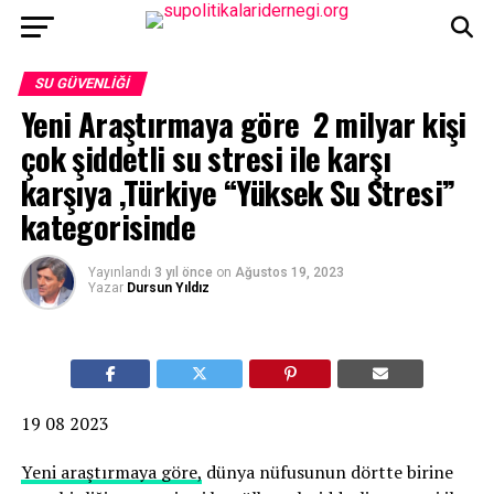
SU GÜVENLIĞI
Yeni Araştırmaya göre 2 milyar kişi
çok şiddetli su stresi ile karşı
karşıya ,Türkiye “Yüksek Su Stresi”
kategorisinde
Yayınlandı
3 yıl önce
on
Ağustos 19, 2023
Yazar
Dursun Yıldız
19 08 2023
Yeni araştırmaya göre,
dünya nüfusunun dörtte birine