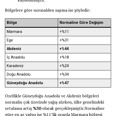
kaydedilmiştir.
Bölgelere göre normalden sapma ise şöyledir:
Bölge
Normaline Göre Değişim
Marmara
+%11
Ege
+%31
Akdeniz
+%44
İç Anadolu
+%18
Karadeniz
+%24
Doğu Anadolu
+%34
Güneydoğu Anadolu
+%47
Özellikle Güneydoğu Anadolu ve Akdeniz bölgeleri
normalin çok üzerinde yağış alırken, ülke genelindeki
ortalama artış
%30
olarak gerçekleşmiştir.Normaline
göre en az yağışı ise %11’lik oranla Marmara bölgesi