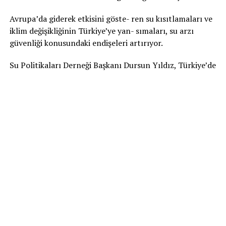
Avrupa’da giderek etkisini göste- ren su kısıtlamaları ve
iklim değişikliğinin Türkiye’ye yan- sımaları, su arzı
güvenliği konusundaki endişeleri artırıyor.
Su Politikaları Derneği Başkanı Dursun Yıldız, Türkiye’de
su yönetimi konusunda atılması gereken adımlara dikkat
çekerek, özellikle kentsel dönüşüm sürecinin su
verimliliği adına önemli bir pencere açtığını belirtti.
Avrupa Birliği ülkelerinde iklim değişikliğinin etkilerinin
artık sadece Akdeniz havzasında değil, kuzey ülkelerinde
dahi şiddetle hissedildiğine değinen Yıldız, Avrupa’da
uygulanan sıkı su talep yönetiminin Türkiye için de
dikkate alın- ması gereken ciddi bir sinyal olduğunu ifade
etti.
TÜRKİYE’DE YASA VAR UYGULAMA YETERSİZ
Türkiye’nin su konusunda önemli adımlar attığını, su