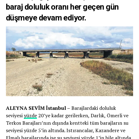
baraj doluluk oranı her geçen gün
düşmeye devam ediyor.
ALEYNA SEVİM İstanbul –
Barajlardaki doluluk
seviyesi
yüzde
20’ye kadar gerilerken, Darlık, Ömerli ve
Terkos Barajları’nın dışında kentteki tüm barajların su
seviyesi yüzde 5’in altında. Istırancalar, Kazandere ve
Elmalı barajlarında ise su seviyesi yüzde 1’in bile altında.