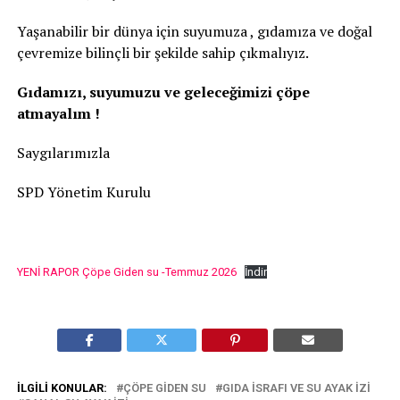
Yaşanabilir bir dünya için suyumuza , gıdamıza ve doğal
çevremize bilinçli bir şekilde sahip çıkmalıyız.
Gıdamızı, suyumuzu ve geleceğimizi çöpe
atmayalım !
Saygılarımızla
SPD Yönetim Kurulu
YENİ RAPOR Çöpe Giden su -Temmuz 2026
İndir
İLGILI KONULAR:
ÇÖPE GIDEN SU
GIDA ISRAFI VE SU AYAK IZI