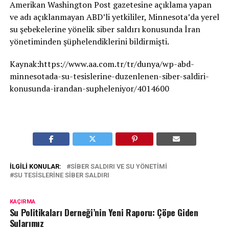
Amerikan Washington Post gazetesine açıklama yapan
ve adı açıklanmayan ABD’li yetkililer, Minnesota’da yerel
su şebekelerine yönelik siber saldırı konusunda İran
yönetiminden şüphelendiklerini bildirmişti.
Kaynak:https://www.aa.com.tr/tr/dunya/wp-abd-
minnesotada-su-tesislerine-duzenlenen-siber-saldiri-
konusunda-irandan-supheleniyor/4014600
İLGILI KONULAR:
SIBER SALDIRI VE SU YÖNETIMI
SU TESISLERINE SIBER SALDIRI
KAÇIRMA
Su Politikaları Derneği’nin Yeni Raporu: Çöpe Giden
Sularımız