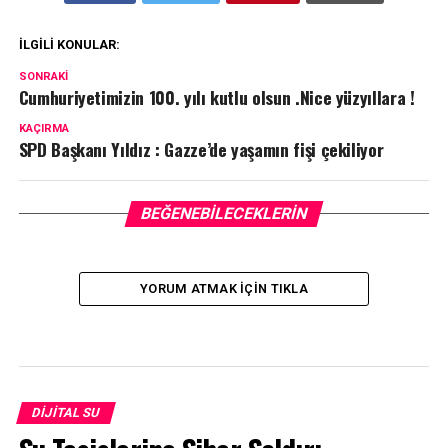
İLGILI KONULAR:
SONRAKI
Cumhuriyetimizin 100. yılı kutlu olsun .Nice yüzyıllara !
KAÇIRMA
SPD Başkanı Yıldız : Gazze’de yaşamın fişi çekiliyor
BEĞENEBILECEKLERIN
YORUM ATMAK IÇIN TIKLA
DIJITAL SU