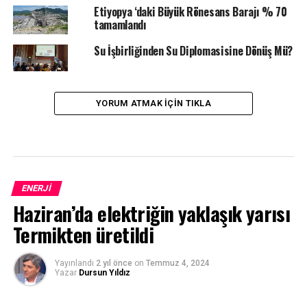
Etiyopya ‘daki Büyük Rönesans Barajı % 70
tamamlandı
Su İşbirliğinden Su Diplomasisine Dönüş Mü?
YORUM ATMAK IÇIN TIKLA
ENERJI
Haziran’da elektriğin yaklaşık yarısı
Termikten üretildi
Yayınlandı
2 yıl önce
on
Temmuz 4, 2024
Yazar
Dursun Yıldız