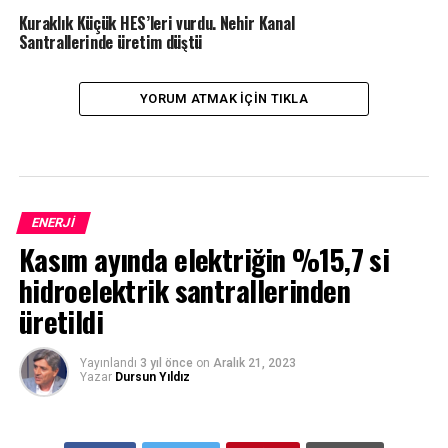
Kuraklık Küçük HES’leri vurdu. Nehir Kanal
Santrallerinde üretim düştü
YORUM ATMAK IÇIN TIKLA
ENERJI
Kasım ayında elektriğin %15,7 si
hidroelektrik santrallerinden
üretildi
Yayınlandı
3 yıl önce
on
Aralık 21, 2023
Yazar
Dursun Yıldız