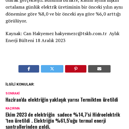
ortalama günlük elektrik üretiminin bir önceki yılın aynı
dönemine göre %8,0 ve bir önceki aya göre %6,0 arttığı
görülüyor.
Kaynak: Can Hakyemez hakyemezc@tskb.com.tr Aylık
Enerji Bülteni 18 Aralık 2023
İLGILI KONULAR:
SONRAKI
Haziran’da elektriğin yaklaşık yarısı Termikten üretildi
KAÇIRMA
Ekim 2023 de elektriğin sadece %14,7’si Hidroelektrik
‘ten üretildi . Elektriğin %61,5’uğu termal enerji
santrallerinden geldi.