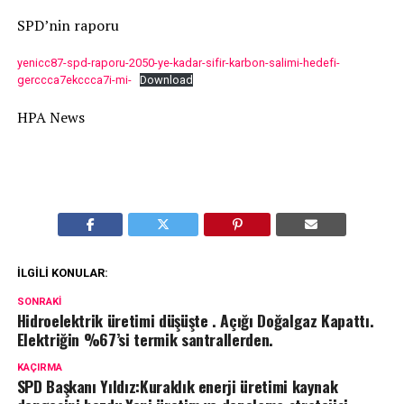
SPD’nin raporu
yenicc87-spd-raporu-2050-ye-kadar-sifir-karbon-salimi-hedefi-
gerccca7ekccca7i-mi-
Download
HPA News
İLGILI KONULAR:
SONRAKI
Hidroelektrik üretimi düşüşte . Açığı Doğalgaz Kapattı.
Elektriğin %67’si termik santrallerden.
KAÇIRMA
SPD Başkanı Yıldız:Kuraklık enerji üretimi kaynak