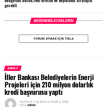
dengesini bozdu.Yeni üretim ve depolama stratejisi
gerekli
BEĞENEBILECEKLERIN
YORUM ATMAK IÇIN TIKLA
ENERJI
İller Bankası Belediyelerin Enerji
Projeleri için 210 milyon dolarlık
kredi başvurusu yaptı
Yayınlandı
7 ay önce
on
Ocak 2, 2026
Yazar
admin