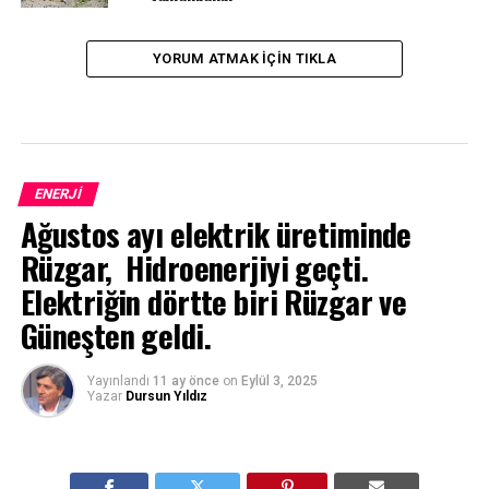
YORUM ATMAK IÇIN TIKLA
ENERJI
Ağustos ayı elektrik üretiminde
Rüzgar, Hidroenerjiyi geçti.
Elektriğin dörtte biri Rüzgar ve
Güneşten geldi.
Yayınlandı
11 ay önce
on
Eylül 3, 2025
Yazar
Dursun Yıldız