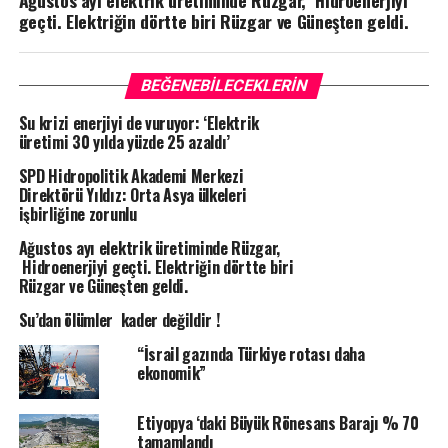
Ağustos ayı elektrik üretiminde Rüzgar, Hidroenerjiyi
geçti. Elektriğin dörtte biri Rüzgar ve Güneşten geldi.
BEĞENEBILECEKLERIN
Su krizi enerjiyi de vuruyor: ‘Elektrik
üretimi 30 yılda yüzde 25 azaldı’
SPD Hidropolitik Akademi Merkezi
Direktörü Yıldız: Orta Asya ülkeleri
işbirliğine zorunlu
Ağustos ayı elektrik üretiminde Rüzgar,
Hidroenerjiyi geçti. Elektriğin dörtte biri
Rüzgar ve Güneşten geldi.
Su’dan ölümler kader değildir !
“İsrail gazında Türkiye rotası daha
ekonomik”
Etiyopya ‘daki Büyük Rönesans Barajı % 70
tamamlandı