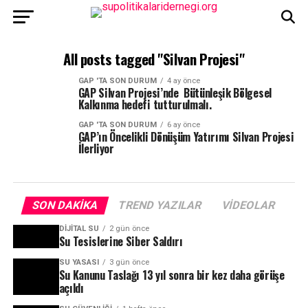
All posts tagged "Silvan Projesi"
GAP 'TA SON DURUM
4 ay önce
GAP Silvan Projesi’nde Bütünleşik Bölgesel
Kalkınma hedefi tutturulmalı.
GAP 'TA SON DURUM
6 ay önce
GAP’ın Öncelikli Dönüşüm Yatırımı Silvan Projesi
İlerliyor
SON DAKIKA
TREND YAZILAR
VIDEOLAR
DIJITAL SU
2 gün önce
Su Tesislerine Siber Saldırı
SU YASASI
3 gün önce
Su Kanunu Taslağı 13 yıl sonra bir kez daha görüşe
açıldı