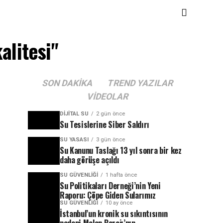
alitesi"
SON DAKIKA
TREND YAZILAR
VIDEOLAR
DIJITAL SU
2 gün önce
Su Tesislerine Siber Saldırı
SU YASASI
3 gün önce
Su Kanunu Taslağı 13 yıl sonra bir kez
daha görüşe açıldı
SU GÜVENLIĞI
1 hafta önce
Su Politikaları Derneği’nin Yeni
Raporu: Çöpe Giden Sularımız
SU GÜVENLIĞI
10 ay önce
İstanbul’un kronik su sıkıntısının