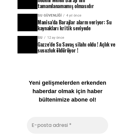
nedeni Melen Barajı’nın
tamamlanamamış olmasıdır
SU GÜVENLIĞI
4 yıl önce
Manisa’da Barajlar alarm veriyor: Su
kaynakları kritik seviyede
SU
12 ay önce
Gazze’de Su Savaş silahı oldu ! Açlık ve
susuzluk öldürüyor !
Yeni gelişmelerden erkenden
haberdar olmak için haber
bültenimize abone ol!