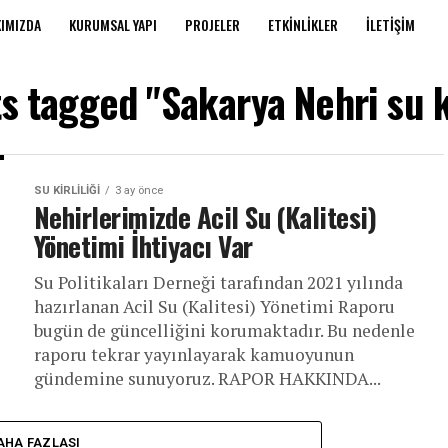
IMIZDA
KURUMSAL YAPI
PROJELER
ETKINLIKLER
İLETIŞIM
ts tagged "Sakarya Nehri su k
SU KIRLILIĞI
3 ay önce
Nehirlerimizde Acil Su (Kalitesi)
Yönetimi İhtiyacı Var
Su Politikaları Derneği tarafından 2021 yılında
hazırlanan Acil Su (Kalitesi) Yönetimi Raporu
bugün de güncelliğini korumaktadır. Bu nedenle
raporu tekrar yayınlayarak kamuoyunun
gündemine sunuyoruz. RAPOR HAKKINDA...
AHA FAZLASI