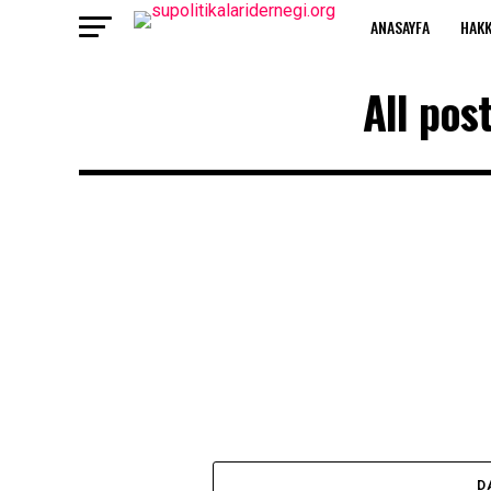
ANASAYFA
HAKK
All pos
D