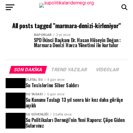
All posts tagged "marmara-denizi-kirleniyor"
RAPORLAR
2 yıl önce
SPD İkinci Başkanı Dr. Hasan Hüseyin Doğan :
Marmara Denizi Havza Yönetimi ile kurtulur
SON DAKIKA
TREND YAZILAR
VIDEOLAR
DIJITAL SU
4 gün önce
Su Tesislerine Siber Saldırı
SU YASASI
6 gün önce
Su Kanunu Taslağı 13 yıl sonra bir kez daha görüşe
açıldı
SU GÜVENLIĞI
2 hafta önce
Su Politikaları Derneği’nin Yeni Raporu: Çöpe Giden
Sularımız