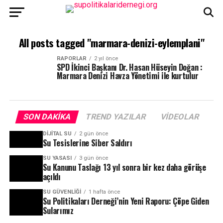
All posts tagged "marmara-denizi-eylemplani"
RAPORLAR
2 yıl önce
SPD İkinci Başkanı Dr. Hasan Hüseyin Doğan :
Marmara Denizi Havza Yönetimi ile kurtulur
SON DAKIKA
TREND YAZILAR
VIDEOLAR
DIJITAL SU
2 gün önce
Su Tesislerine Siber Saldırı
SU YASASI
3 gün önce
Su Kanunu Taslağı 13 yıl sonra bir kez daha görüşe
açıldı
SU GÜVENLIĞI
1 hafta önce
Su Politikaları Derneği’nin Yeni Raporu: Çöpe Giden
Sularımız