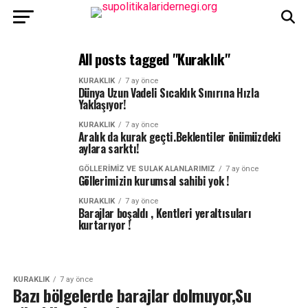
All posts tagged "Kuraklık"
KURAKLIK
7 ay önce
Dünya Uzun Vadeli Sıcaklık Sınırına Hızla
Yaklaşıyor!
KURAKLIK
7 ay önce
Aralık da kurak geçti.Beklentiler önümüzdeki
aylara sarktı!
GÖLLERIMIZ VE SULAK ALANLARIMIZ
7 ay önce
Göllerimizin kurumsal sahibi yok !
KURAKLIK
7 ay önce
Barajlar boşaldı , Kentleri yeraltısuları
kurtarıyor !
KURAKLIK
7 ay önce
Bazı bölgelerde barajlar dolmuyor,Su