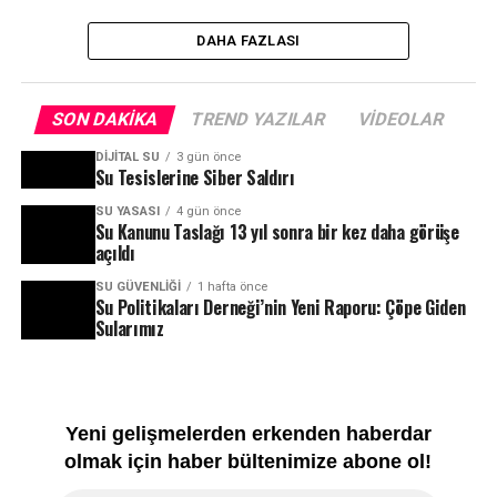
DAHA FAZLASI
SON DAKIKA
TREND YAZILAR
VIDEOLAR
DIJITAL SU
3 gün önce
Su Tesislerine Siber Saldırı
SU YASASI
4 gün önce
Su Kanunu Taslağı 13 yıl sonra bir kez daha görüşe
açıldı
SU GÜVENLIĞI
1 hafta önce
Su Politikaları Derneği’nin Yeni Raporu: Çöpe Giden
Sularımız
Yeni gelişmelerden erkenden haberdar
olmak için haber bültenimize abone ol!