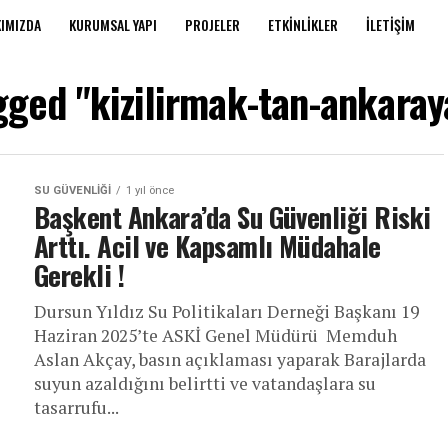
IMIZDA
KURUMSAL YAPI
PROJELER
ETKINLIKLER
İLETIŞIM
agged "kizilirmak-tan-ankaray
SU GÜVENLIĞI
1 yıl önce
Başkent Ankara’da Su Güvenliği Riski
Arttı. Acil ve Kapsamlı Müdahale
Gerekli !
Dursun Yıldız Su Politikaları Derneği Başkanı 19
Haziran 2025’te ASKİ Genel Müdürü Memduh
Aslan Akçay, basın açıklaması yaparak Barajlarda
suyun azaldığını belirtti ve vatandaşlara su
tasarrufu...