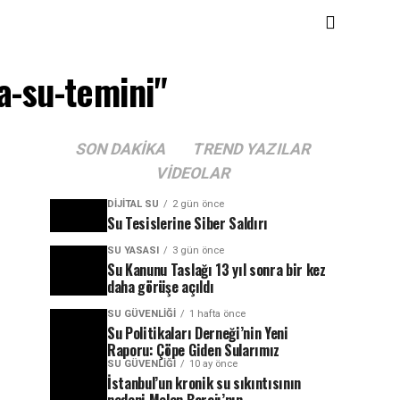
a-su-temini"
SON DAKIKA
TREND YAZILAR
VIDEOLAR
DIJITAL SU
2 gün önce
Su Tesislerine Siber Saldırı
SU YASASI
3 gün önce
Su Kanunu Taslağı 13 yıl sonra bir kez
daha görüşe açıldı
SU GÜVENLIĞI
1 hafta önce
Su Politikaları Derneği’nin Yeni
Raporu: Çöpe Giden Sularımız
SU GÜVENLIĞI
10 ay önce
İstanbul’un kronik su sıkıntısının