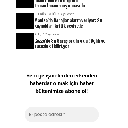
nedeni Melen Barajı’nın
tamamlanamamış olmasıdır
SU GÜVENLIĞI
4 yıl önce
Manisa’da Barajlar alarm veriyor: Su
kaynakları kritik seviyede
SU
12 ay önce
Gazze’de Su Savaş silahı oldu ! Açlık ve
susuzluk öldürüyor !
Yeni gelişmelerden erkenden
haberdar olmak için haber
bültenimize abone ol!