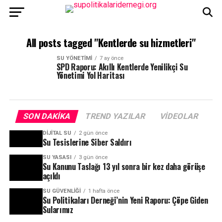
All posts tagged "Kentlerde su hizmetleri"
SU YÖNETIMI
7 ay önce
SPD Raporu: Akıllı Kentlerde Yenilikçi Su
Yönetimi Yol Haritası
SON DAKIKA
TREND YAZILAR
VIDEOLAR
DIJITAL SU
2 gün önce
Su Tesislerine Siber Saldırı
SU YASASI
3 gün önce
Su Kanunu Taslağı 13 yıl sonra bir kez daha görüşe
açıldı
SU GÜVENLIĞI
1 hafta önce
Su Politikaları Derneği’nin Yeni Raporu: Çöpe Giden
Sularımız